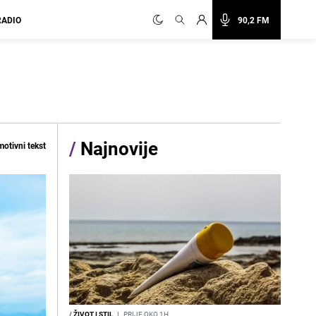
RADIO
90,2 FM
/
Najnovije
otivni tekst
/
ŽIVOT I STIL
I
PRIJE OKO 1H