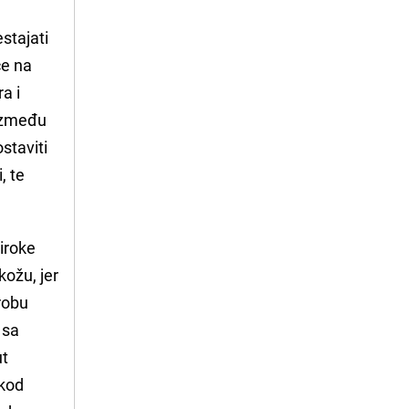
stajati
ce na
a i
 između
staviti
, te
široke
kožu, jer
erobu
 sa
ut
 kod