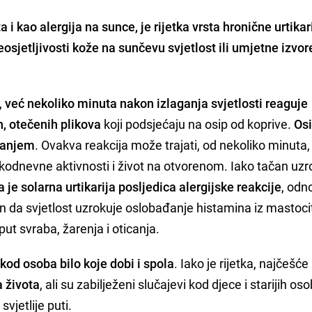
 i kao alergija na sunce, je rijetka vrsta hronične urtikar
eosjetljivosti kože na sunčevu svjetlost ili umjetne izvo
,
već nekoliko minuta nakon izlaganja svjetlosti reaguje
, otečenih plikova
koji podsjećaju na osip od koprive.
Osi
kanjem
. Ovakva reakcija može trajati, od nekoliko minuta,
akodnevne aktivnosti i život na otvorenom. Iako tačan uzro
a je solarna urtikarija posljedica alergijske reakcije
, odn
 da svjetlost uzrokuje oslobađanje histamina iz mastoci
t svraba, žarenja i oticanja.
kod osoba bilo koje dobi i spola
. Iako je rijetka, najčešće
a života
, ali su zabilježeni slučajevi kod djece i starijih os
svjetlije puti.