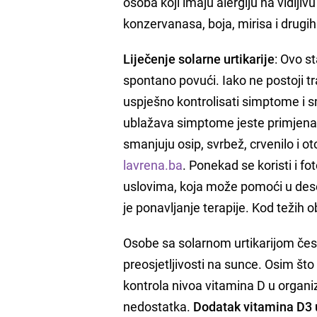
osoba koji imaju alergiju na vidljiv
konzervanasa, boja, mirisa i drugih s
Liječenje solarne urtikarije
: Ovo s
spontano povući. Iako ne postoji t
uspješno kontrolisati simptome i sm
ublažava simptome jeste primjena an
smanjuju osip, svrbež, crvenilo i 
lavrena.ba
. Ponekad se koristi i f
uslovima, koja može pomoći u desenz
je ponavljanje terapije. Kod težih ob
Osobe sa solarnom urtikarijom često
preosjetljivosti na sunce. Osim št
kontrola nivoa vitamina D u organ
nedostatka.
Dodatak vitamina D3 