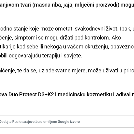
jivom tvari (masna riba, jaja, mliječni proizvodi) mogu 
neugodno stanje koje može ometati svakodnevni život. Ipak, 
ječenje, simptomi se mogu držati pod kontrolom. Ako
ikarije kod sebe ili nekoga u vašem okruženju, obavezno
ili odgovarajuću terapiju i savjete.
ničenje, te da se, uz adekvatne mjere, može uživati u priro
ova Duo Protect D3+K2 i medicinsku kozmetiku Ladival
Dodajte Radiosarajevo.ba u omiljene Google izvore