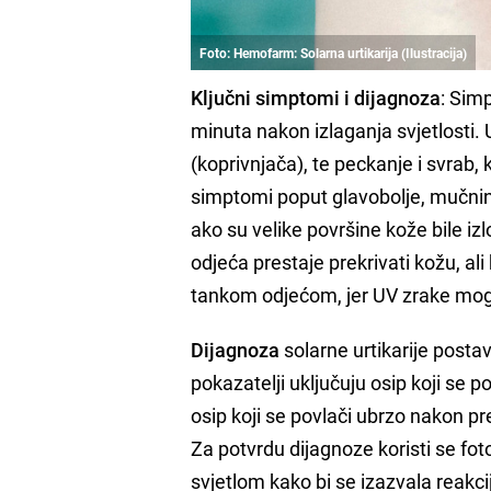
Foto: Hemofarm: Solarna urtikarija (Ilustracija)
Ključni simptomi i dijagnoza
: Simp
minuta nakon izlaganja svjetlosti. U
(koprivnjača), te peckanje i svrab, k
simptomi poput glavobolje, mučnine
ako su velike površine kože bile iz
odjeća prestaje prekrivati kožu, al
tankom odjećom, jer UV zrake mogu
Dijagnoza
solarne urtikarije posta
pokazatelji uključuju osip koji se p
osip koji se povlači ubrzo nakon pr
Za potvrdu dijagnoze koristi se foto
svjetlom kako bi se izazvala reakci