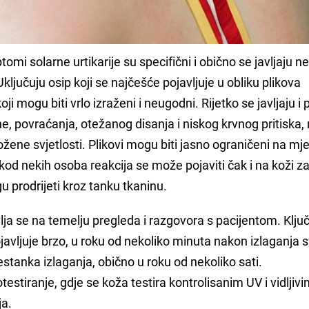
tomi solarne urtikarije su specifični i obično se javljaju n
ključuju osip koji se najčešće pojavljuje u obliku plikova
oji mogu biti vrlo izraženi i neugodni. Rijetko se javljaju i 
, povraćanja, otežanog disanja i niskog krvnog pritiska, 
ložene svjetlosti. Plikovi mogu biti jasno ograničeni na mj
i kod nekih osoba reakcija se može pojaviti čak i na koži z
 prodrijeti kroz tanku tkaninu.
vlja se na temelju pregleda i razgovora s pacijentom. Ključ
ojavljuje brzo, u roku od nekoliko minuta nakon izlaganja sv
estanka izlaganja, obično u roku od nekoliko sati.
testiranje, gdje se koža testira kontrolisanim UV i vidljiv
ja.