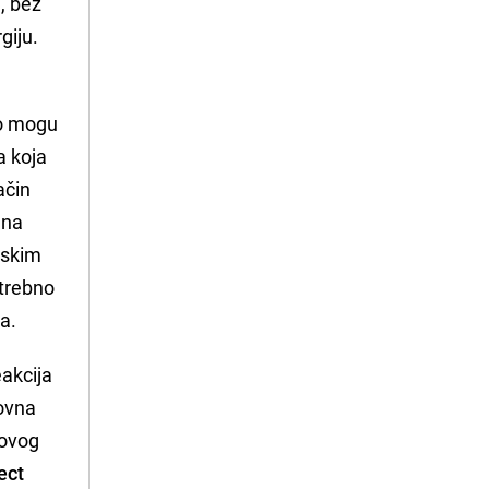
e, bez
giju.
to mogu
a koja
ačin
 na
inskim
otrebno
va.
eakcija
dovna
govog
ect