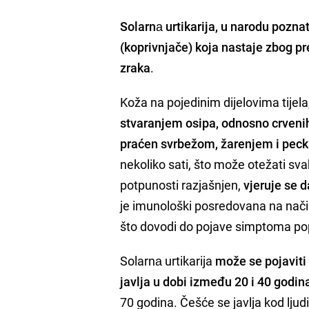
Solarnа urtikarija, u narodu poznata
(koprivnjače) koja nastaje zbog pr
zraka
.
Koža na pojedinim dijelovima tijela
stvaranjem osipa, odnosno crvenih
praćen svrbežom, žarenjem i pec
nekoliko sati, što može otežati sv
potpunosti razjašnjen,
vjeruje se d
je imunološki posredovana na način
što dovodi do pojave simptoma popu
Solarnа urtikarija
može se pojaviti 
javlja u dobi između 20 i 40 godin
70 godina. Češće se javlja kod ljudi 