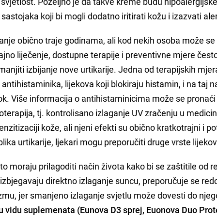
u svjetlost. Poželjno je da takve kreme budu hipoalergijsk
astojaka koji bi mogli dodatno iritirati kožu i izazvati aler
tanje obično traje godinama, ali kod nekih osoba može se
rajno liječenje, dostupne terapije i preventivne mjere čes
anjiti izbijanje nove urtikarije. Jedna od terapijskih mjer
tihistaminika, lijekova koji blokiraju histamin, i na taj n
otok. Više informacija o antihistaminicima može se pronaći
ototerapija, tj. kontrolisano izlaganje UV zračenju u medic
itizaciji kože, ali njeni efekti su obično kratkotrajni i p
lika urtikarije, ljekari mogu preporučiti druge vrste lijeko
 moraju prilagoditi način života kako bi se zaštitile od r
o izbjegavaju direktno izlaganje suncu, preporučuje se re
izmu, jer smanjeno izlaganje svjetlu može dovesti do nje
u vidu suplemenata (Eunova D3 sprej, Euonova Duo Prot