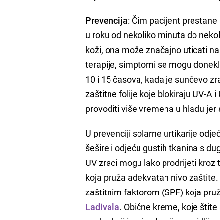
Prevencija
: Čim pacijent prestane 
u roku od nekoliko minuta do nekolik
koži, ona može značajno uticati na 
terapije, simptomi se mogu donekl
10 i 15 časova, kada je sunčevo zra
zaštitne folije koje blokiraju UV-A i
provoditi više vremena u hladu jer 
U prevenciji solarne urtikarije odje
šešire i odjeću gustih tkanina s du
UV zraci mogu lako prodrijeti kroz 
koja pruža adekvatan nivo zaštite.
zaštitnim faktorom (SPF) koja pruža 
Ladivala
. Obične kreme, koje štit