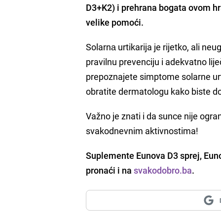
D3+K2) i prehrana bogata ovom hran
velike pomoći.
Solarnа urtikarija je rijetko, ali 
pravilnu prevenciju i adekvatno li
prepoznajete simptome solarne urt
obratite dermatologu kako biste dob
Važno je znati i da sunce nije ogra
svakodnevnim aktivnostima!
Suplemente Eunova D3 sprej, Eun
pronaći i na
svakodobro.ba
.