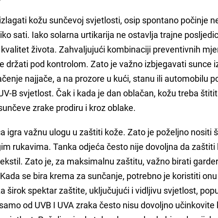
izlagati kožu sunčevoj svjetlosti, osip spontano počinje ne
o sati. Iako solarna urtikarija ne ostavlja trajne posljedi
kvalitet života. Zahvaljujući kombinaciji preventivnih mjer
e držati pod kontrolom. Zato je važno izbjegavati sunce
čenje najjače, a na prozore u kući, stanu ili automobilu po
 UV-B svjetlost. Čak i kada je dan oblačan, kožu treba štititi
sunčeve zrake prodiru i kroz oblake.
ća igra važnu ulogu u zaštiti kože. Zato je poželjno nositi 
gim rukavima. Tanka odjeća često nije dovoljna da zaštiti 
tekstil. Zato je, za maksimalnu zaštitu, važno birati gard
 Kada se bira krema za sunčanje, potrebno je koristiti onu
širok spektar zaštite, uključujući i vidljivu svjetlost, pop
e samo od UVB I UVA zraka često nisu dovoljno učinkovite