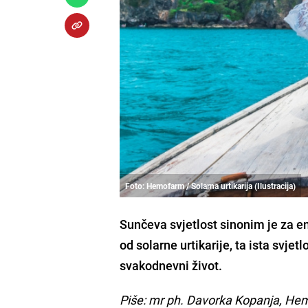
Foto: Hemofarm / Solarna urtikarija (Ilustracija)
Sunčeva svjetlost sinonim je za ene
od solarne urtikarije, ta ista svje
svakodnevni život.
Piše: mr ph. Davorka Kopanja, H