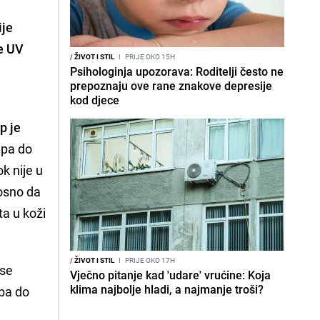
ije
re UV
/
ŽIVOT I STIL
I
PRIJE OKO 15H
Psihologinja upozorava: Roditelji često ne
prepoznaju ove rane znakove depresije
kod djece
p je
 pa do
k nije u
osno da
ta u koži
/
ŽIVOT I STIL
I
PRIJE OKO 17H
 se
Vječno pitanje kad 'udare' vrućine: Koja
klima najbolje hladi, a najmanje troši?
oba do