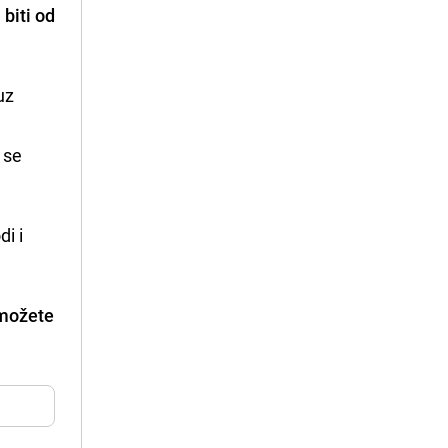
biti od
uz
 se
di i
 možete