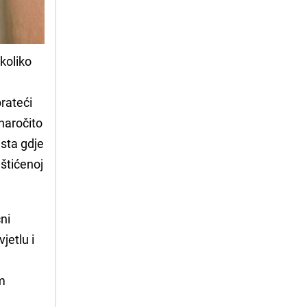
ekoliko
prateći
naročito
esta gdje
aštićenoj
ni
jetlu i
im