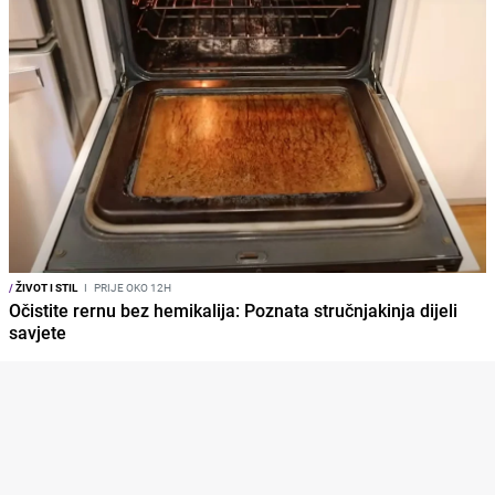
/
ŽIVOT I STIL
I
PRIJE OKO 12H
Očistite rernu bez hemikalija: Poznata stručnjakinja dijeli
savjete