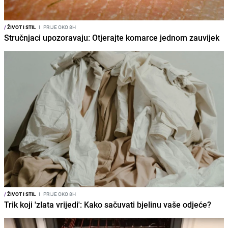
/
ŽIVOT I STIL
I
PRIJE OKO 8H
Stručnjaci upozoravaju: Otjerajte komarce jednom zauvijek
/
ŽIVOT I STIL
I
PRIJE OKO 8H
Trik koji 'zlata vrijedi': Kako sačuvati bjelinu vaše odjeće?