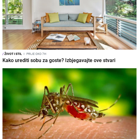
/
ŽIVOT I STIL
I
PRIJE OKO 7H
Kako urediti sobu za goste? Izbjegavajte ove stvari