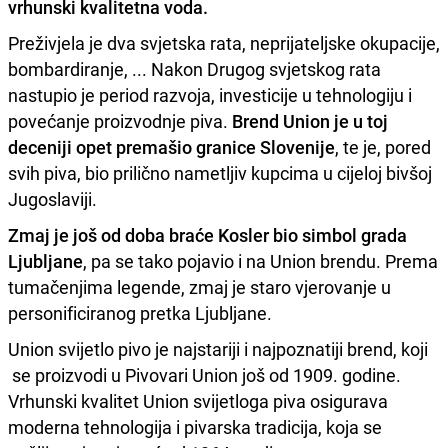
vrhunski kvalitetna voda.
Preživjela je dva svjetska rata, neprijateljske okupacije,
bombardiranje, ... Nakon Drugog svjetskog rata
nastupio je period razvoja, investicije u tehnologiju i
povećanje proizvodnje piva.
Brend Union je u toj
deceniji opet premašio granice Slovenije
, te je, pored
svih piva, bio prilično nametljiv kupcima u cijeloj bivšoj
Jugoslaviji.
Zmaj je još od doba braće Kosler bio simbol grada
Ljubljane
, pa se tako pojavio i na Union brendu. Prema
tumačenjima legende, zmaj je staro vjerovanje u
personificiranog pretka Ljubljane.
Union svijetlo pivo je najstariji i najpoznatiji brend, koji
se proizvodi u Pivovari Union još od 1909. godine.
Vrhunski kvalitet Union svijetloga piva osigurava
moderna tehnologija i pivarska tradicija, koja se