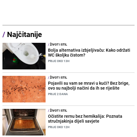
/
Najčitanije
/
ŽIVOT I STIL
Bolja alternativa izbjeljivaču: Kako održati
WC školjku čistom?
PRIJE OKO 13H
/
ŽIVOT I STIL
Pojavili su vam se mravi u kući? Bez brige,
ovo su najbolji načini da ih se riješite
PRIJE 2 DANA
/
ŽIVOT I STIL
Očistite rernu bez hemikalija: Poznata
stručnjakinja dijeli savjete
PRIJE OKO 12H