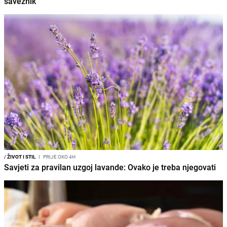
saveznik
/
ŽIVOT I STIL
I
PRIJE OKO 4H
Savjeti za pravilan uzgoj lavande: Ovako je treba njegovati