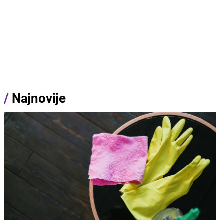
/
Najnovije