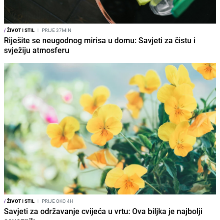
/
ŽIVOT I STIL
I
PRIJE 37MIN
Riješite se neugodnog mirisa u domu: Savjeti za čistu i
svježiju atmosferu
/
ŽIVOT I STIL
I
PRIJE OKO 4H
Savjeti za održavanje cvijeća u vrtu: Ova biljka je najbolji