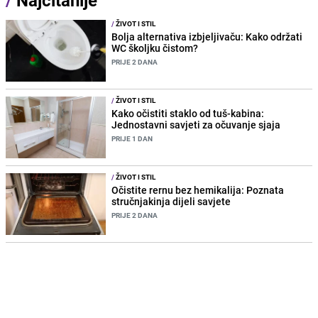
/
ŽIVOT I STIL
Bolja alternativa izbjeljivaču: Kako održati
WC školjku čistom?
PRIJE 2 DANA
/
ŽIVOT I STIL
Kako očistiti staklo od tuš-kabina:
Jednostavni savjeti za očuvanje sjaja
PRIJE 1 DAN
/
ŽIVOT I STIL
Očistite rernu bez hemikalija: Poznata
stručnjakinja dijeli savjete
PRIJE 2 DANA