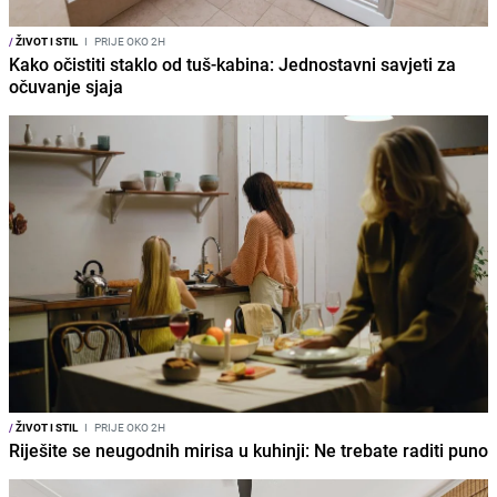
/
ŽIVOT I STIL
I
PRIJE OKO 2H
Kako očistiti staklo od tuš-kabina: Jednostavni savjeti za
očuvanje sjaja
/
ŽIVOT I STIL
I
PRIJE OKO 2H
Riješite se neugodnih mirisa u kuhinji: Ne trebate raditi puno