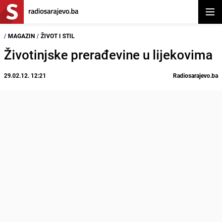
Otvor
/
MAGAZIN
/
ŽIVOT I STIL
Životinjske prerađevine u lijekovima
29.02.12. 12:21
Radiosarajevo.ba