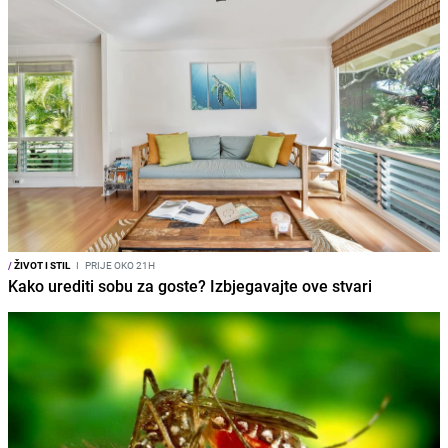
/
ŽIVOT I STIL
I
PRIJE OKO 21H
Kako urediti sobu za goste? Izbjegavajte ove stvari