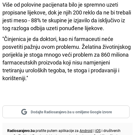
Više od polovine pacijenata bilo je spremno uzeti
propisane lijekove, dok je njih 200 reklo da ne bi trebali
jesti meso - 88% te skupine je izjavilo da isključivo iz
tog razloga odbija uzeti ponuđene lijekove.
''Činjenica je da doktori, kao ni farmaceuti neće
posvetiti pažnju ovom problemu. Želatina životinjskog
porijekla je stoga mnogo veći problem za 860 miliona
farmaceutskih proizvoda koji nisu namjenjeni
tretiranju uroloških tegoba, te stoga i prodavaniji i
korišteniji.''
Dodajte Radiosarajevo.ba u omiljene Google izvore
Radiosarajevo.ba
pratite putem aplikacije za
Android
|
iOS
i društvenih