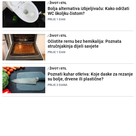
/
ŽIVOT I STIL
Bolja alternativa izbjeljivaču: Kako održati
WC školjku čistom?
PRIJE 1 DAN
/
ŽIVOT I STIL
Očistite rernu bez hemikalija: Poznata
stručnjakinja dijeli savjete
PRIJE 1 DAN
/
ŽIVOT I STIL
Poznati kuhar otkriva: Koje daske za rezanje
su bolje, drvene ili plastične?
PRIJE 2 DANA