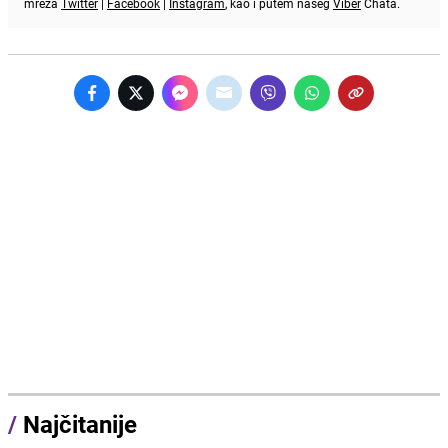
mreža
Twitter
|
Facebook
|
Instagram
, kao i putem našeg
Viber
Chata.
/
Najčitanije