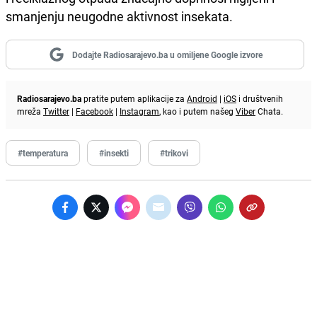
smanjenju neugodne aktivnost insekata.
Dodajte Radiosarajevo.ba u omiljene Google izvore
Radiosarajevo.ba
pratite putem aplikacije za
Android
|
iOS
i društvenih
mreža
Twitter
|
Facebook
|
Instagram
, kao i putem našeg
Viber
Chata.
#temperatura
#insekti
#trikovi