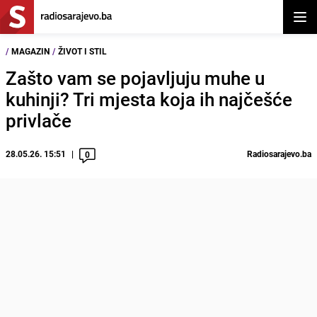
Otvor
/
MAGAZIN
/
ŽIVOT I STIL
Zašto vam se pojavljuju muhe u
kuhinji? Tri mjesta koja ih najčešće
privlače
28.05.26. 15:51
Radiosarajevo.ba
0