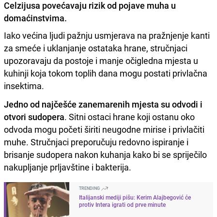
Celzijusa povećavaju rizik od pojave muha u
domaćinstvima.
Iako većina ljudi pažnju usmjerava na pražnjenje kanti
za smeće i uklanjanje ostataka hrane, stručnjaci
upozoravaju da postoje i manje očigledna mjesta u
kuhinji koja tokom toplih dana mogu postati privlačna
insektima.
Jedno od najčešće zanemarenih mjesta su odvodi i
otvori sudopera
. Sitni ostaci hrane koji ostanu oko
odvoda mogu početi širiti neugodne mirise i privlačiti
muhe. Stručnjaci preporučuju redovno ispiranje i
brisanje sudopera nakon kuhanja kako bi se spriječilo
nakupljanje prljavštine i bakterija.
TRENDING
Italijanski mediji pišu: Kerim Alajbegović će
protiv Intera igrati od prve minute