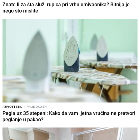
Znate li za šta služi rupica pri vrhu umivaonika? Bitnija je
nego što mislite
/
ŽIVOT I STIL
I
PRIJE OKO 8H
Pegla uz 35 stepeni: Kako da vam ljetna vrućina ne pretvori
peglanje u pakao?