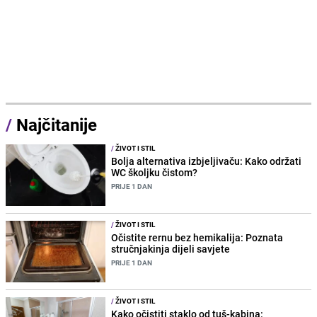
/
Najčitanije
/
ŽIVOT I STIL
Bolja alternativa izbjeljivaču: Kako održati
WC školjku čistom?
PRIJE 1 DAN
/
ŽIVOT I STIL
Očistite rernu bez hemikalija: Poznata
stručnjakinja dijeli savjete
PRIJE 1 DAN
/
ŽIVOT I STIL
Kako očistiti staklo od tuš-kabina: