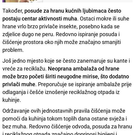
Također,
posude za hranu kućnih ljubimaca često
postaju centar aktivnosti muha
. Ostaci mokre ili suhe
hrane vrlo brzo privlače insekte, posebno kada se
zdjelice dugo ne peru. Redovno ispiranje posuda i
čišćenje prostora oko njih može značajno smanjiti
problem.
Još jedno mjesto koje se često zanemaruje su kante i
vreće za reciklažu.
Neoprana ambalaža od hrane
može brzo početi širiti neugodne mirise, što dodatno
privlači muhe
. Preporučuje se ispiranje ambalaže prije
odlaganja i češće iznošenje reciklažnog otpada iz
kuhinje.
Održavanje ovih jednostavnih pravila čišćenja može
pomoći da kuhinja tokom toplih dana ostane svježa i
bez muha. Redovno čišćenje odvoda, posuda za hranu
i reciklažnog otpada značajno doprinosi higijeni i