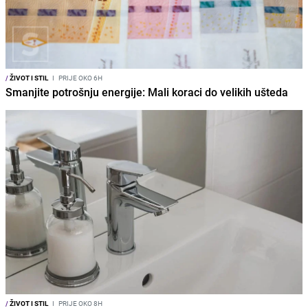
/
ŽIVOT I STIL
I
PRIJE OKO 6H
Smanjite potrošnju energije: Mali koraci do velikih ušteda
/
ŽIVOT I STIL
I
PRIJE OKO 8H