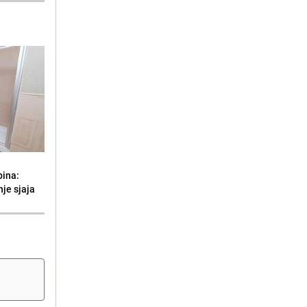
bina:
je sjaja