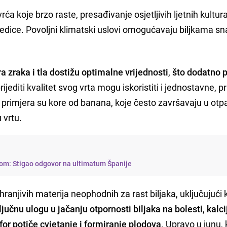
a koje brzo raste, presađivanje osjetljivih ljetnih kultura,
redice. Povoljni klimatski uslovi omogućavaju biljkama sn
a zraka i tla dostižu optimalne vrijednosti
,
što dodatno p
prijediti kvalitet svog vrta mogu iskoristiti i jednostavne, p
h primjera su kore od banana, koje često završavaju u otp
 vrtu.
 svom: Stigao odgovor na ultimatum Španije
anjivih materija neophodnih za rast biljaka, uključujući ka
ključnu ulogu u jačanju otpornosti biljaka na bolesti
,
kalci
for potiče cvjetanje i formiranje plodova
. Upravo u junu,