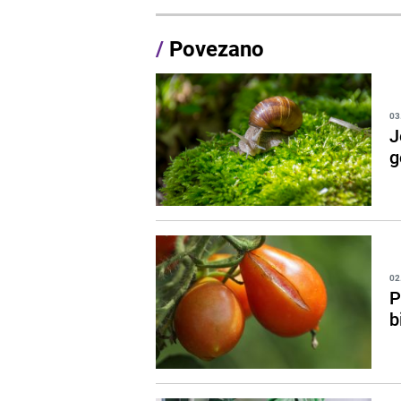
/
Povezano
03
J
g
02
P
b