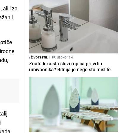
 ali i za
ažan i
otiče
rirodne
/
ŽIVOT I STIL
I
PRIJE OKO 19H
adu,
Znate li za šta služi rupica pri vrhu
umivaonika? Bitnija je nego što mislite
lij,
j
 kada