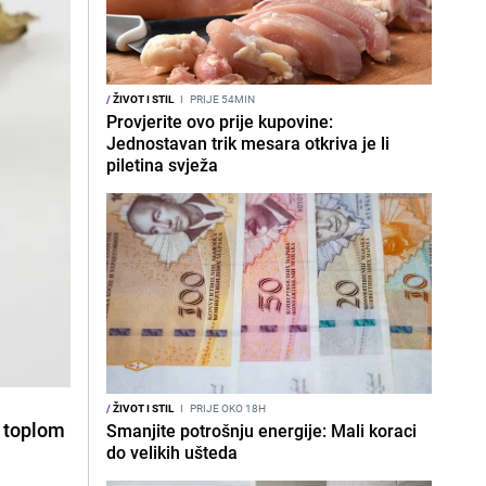
/
ŽIVOT I STIL
I
PRIJE 54MIN
Provjerite ovo prije kupovine:
Jednostavan trik mesara otkriva je li
piletina svježa
/
ŽIVOT I STIL
I
PRIJE OKO 18H
i toplom
Smanjite potrošnju energije: Mali koraci
do velikih ušteda