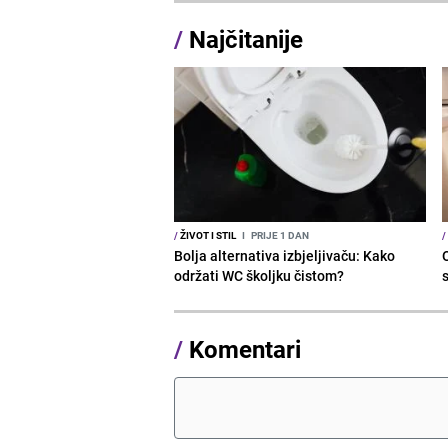
/
Najčitanije
/
ŽIVOT I STIL
I
PRIJE 1 DAN
/
Bolja alternativa izbjeljivaču: Kako
održati WC školjku čistom?
s
/
Komentari