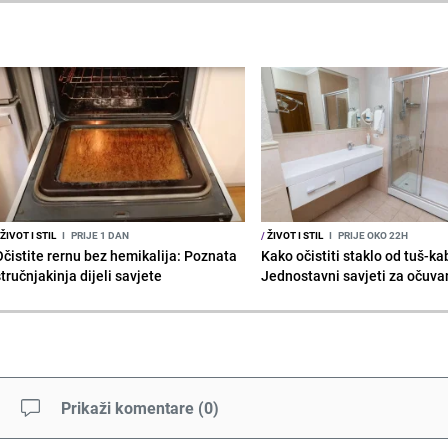
ŽIVOT I STIL
I
PRIJE 1 DAN
/
ŽIVOT I STIL
I
PRIJE OKO 22H
Očistite rernu bez hemikalija: Poznata
Kako očistiti staklo od tuš-ka
tručnjakinja dijeli savjete
Jednostavni savjeti za očuvan
Prikaži komentare
(
0
)