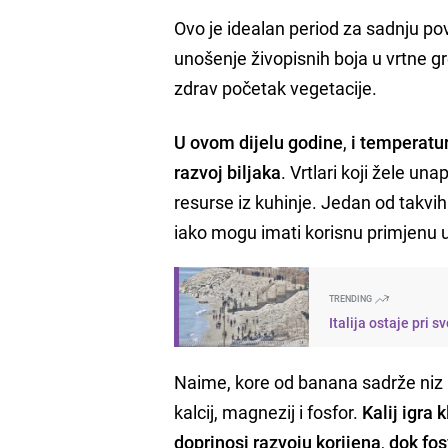
Ovo je idealan period za sadnju povrć
unošenje živopisnih boja u vrtne g
zdrav početak vegetacije.
U ovom dijelu godine
,
i temperatur
razvoj biljaka
. Vrtlari koji žele una
resurse iz kuhinje. Jedan od takvi
iako mogu imati korisnu primjenu u
TRENDING
Italija ostaje pri
Naime, kore od banana sadrže niz hr
kalcij, magnezij i fosfor.
Kalij igra 
doprinosi razvoju korijena
,
dok fos