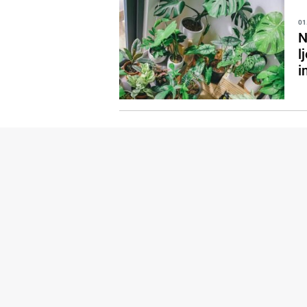
01
N
l
i