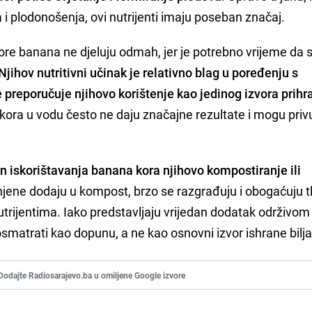
 i plodonošenja, ovi nutrijenti imaju poseban značaj.
kore banana ne djeluju odmah, jer je potrebno vrijeme da 
Njihov nutritivni učinak je relativno blag u poređenju s
 preporučuje njihovo korištenje kao jedinog izvora prihr
ora u vodu često ne daju značajne rezultate i mogu priv
čin iskorištavanja banana kora njihovo kompostiranje ili
njene dodaju u kompost, brzo se razgrađuju i obogaćuju t
trijentima. Iako predstavljaju vrijedan dodatak održivom
osmatrati kao dopunu, a ne kao osnovni izvor ishrane bilj
Dodajte Radiosarajevo.ba u omiljene Google izvore