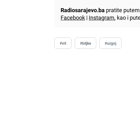
Radiosarajevo.ba
pratite putem 
Facebook
|
Instagram
, kao i p
#vrt
#biljke
#uzgoj