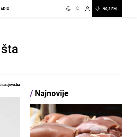
RADIO
90,2 FM
 šta
osarajevo.ba
/
Najnovije