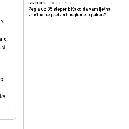
/
ŽIVOT I STIL
I
PRIJE OKO 19H
Pegla uz 35 stepeni: Kako da vam ljetna
vrućina ne pretvori peglanje u pakao?
se
ane
.
ući
lo
aka.