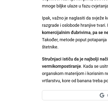
mnoge biljke ulaze u fazu cvjetanja
Ipak, važno je naglasiti da svježe 
razgrade i oslobode hranjive tvari.
komercijalnim đubrivima
,
pa se ne
Također, metode poput potapanja k
štetnike.
Stručnjaci ističu da je najbolji na
vermikompostiranje
. Kada se usit
organskom materijom i korisnim nu
vrtlarstvu, kore od banana treba p