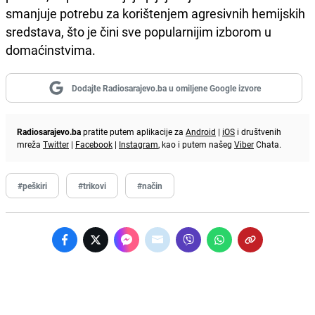
smanjuje potrebu za korištenjem agresivnih hemijskih
sredstava, što je čini sve popularnijim izborom u
domaćinstvima.
Dodajte Radiosarajevo.ba u omiljene Google izvore
Radiosarajevo.ba
pratite putem aplikacije za
Android
|
iOS
i društvenih
mreža
Twitter
|
Facebook
|
Instagram
, kao i putem našeg
Viber
Chata.
#peškiri
#trikovi
#način