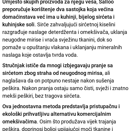
Umjesto skupih proizvoda za njegu veša
,
Salloo
preporučuje korištenje dva sastojka koja većina
domaćinstava već ima u kuhinji
,
bijelog sirćeta i
kuhinjske soli
. Sirće zahvaljujući sirćetnoj kiselini
razgrađuje naslage deterdženta i omekšivača, uklanja
neugodne mirise i vraća svježinu tkanini, dok so
pomaže u opuštanju vlakana i uklanjanju mineralnih
naslaga koje ostavlja tvrda voda.
Stručnjak ističe da mnogi izbjegavaju pranje sa
sirćetom zbog straha od neugodnog mirisa
, ali
naglašava da on potpuno nestaje nakon sušenja
peškira. Nakon pranja ostaju samo čisti, svježi i znatno
mekši peškiri, bez tragova sirćeta.
Ova jednostavna metoda predstavlja pristupačnu i
ekološki prihvatljivu alternativu komercijalnim
omekšivačima
. Osim što produžava vijek trajanja
peškira, doprinosi boljoj upijajućoj moći tkanine i