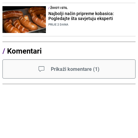
/
ŽIVOT I STIL
Najbolji način pripreme kobasica:
Pogledajte šta savjetuju eksperti
PRIJE 2 DANA
/
Komentari
Prikaži komentare
(
1
)