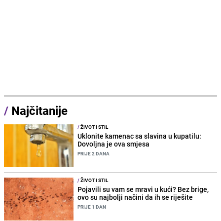
/
Najčitanije
/
ŽIVOT I STIL
Uklonite kamenac sa slavina u kupatilu:
Dovoljna je ova smjesa
PRIJE 2 DANA
/
ŽIVOT I STIL
Pojavili su vam se mravi u kući? Bez brige,
ovo su najbolji načini da ih se riješite
PRIJE 1 DAN