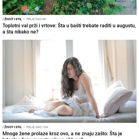
/
ŽIVOT I STIL
I
PRIJE OKO 9H
Toplotni val prži i vrtove: Šta u bašti trebate raditi u augustu,
a šta nikako ne?
/
ŽIVOT I STIL
I
PRIJE OKO 13H
Mnoge žene prolaze kroz ovo, a ne znaju zašto: Šta je