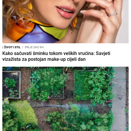
/
ŽIVOT I STIL
I
PRIJE OKO 9H
Kako sačuvati šminku tokom velikih vrućina: Savjeti
vizažista za postojan make-up cijeli dan