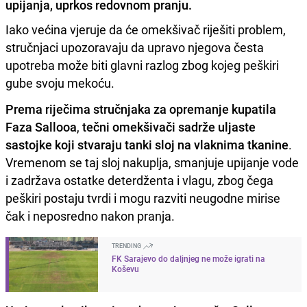
upijanja, uprkos redovnom pranju.
Iako većina vjeruje da će omekšivač riješiti problem,
stručnjaci upozoravaju da upravo njegova česta
upotreba može biti glavni razlog zbog kojeg peškiri
gube svoju mekoću.
Prema riječima stručnjaka za opremanje kupatila
Faza Sallooa
,
tečni omekšivači sadrže uljaste
sastojke koji stvaraju tanki sloj na vlaknima tkanine
.
Vremenom se taj sloj nakuplja, smanjuje upijanje vode
i zadržava ostatke deterdženta i vlagu, zbog čega
peškiri postaju tvrdi i mogu razviti neugodne mirise
čak i neposredno nakon pranja.
TRENDING
FK Sarajevo do daljnjeg ne može igrati na
Koševu