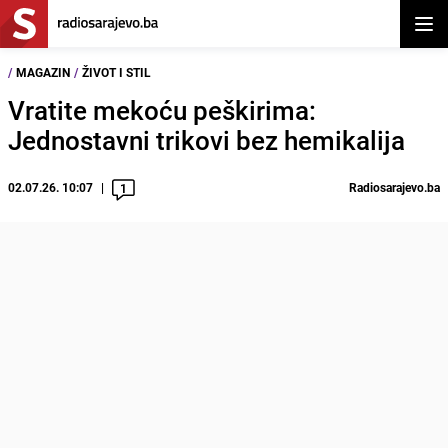
Otvor
/
MAGAZIN
/
ŽIVOT I STIL
Vratite mekoću peškirima:
Jednostavni trikovi bez hemikalija
02.07.26. 10:07
Radiosarajevo.ba
1