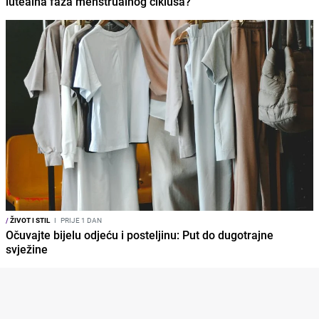
lutealna faza menstrualnog ciklusa?
/
ŽIVOT I STIL
I
PRIJE 1 DAN
Očuvajte bijelu odjeću i posteljinu: Put do dugotrajne
svježine