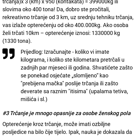
trčanja)x 3 (km) x 950 (kontakata) = 399000kg ili
slovima oko 400 tona! Da, dobro ste pročitali,
rekreativno trčanje od 3 km, uz srednju tehniku trčanja,
vas izlaže opterećenju od oko 400.000kg. Ako osoba
želi trčati 10km – opterećenje iznosi: 1330000 kg
(1330 tona).
Prijedlog: Izračunajte - koliko vi imate
kilograma, i koliko ste kilometara pretrčali u
zadnjih par mjeseci ili godina. Shvatićete zašto
se ponekad osjećate „slomljeno“ kao
"prebijena mačka" poslije trčanja ili zašto
deverate sa raznim "itisima" (upalama tetiva,
mišića i sl.)
#3 Trčanje je mnogo opasnije za osobe ženskog pola
Opterećenje kroz trčanje, može imati ozbiljne
posljedice na bilo čije tijelo. Ipak, nauka je dokazala da