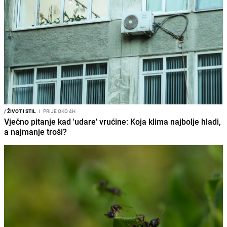
/
ŽIVOT I STIL
I
PRIJE OKO 4H
Vječno pitanje kad 'udare' vrućine: Koja klima najbolje hladi,
a najmanje troši?