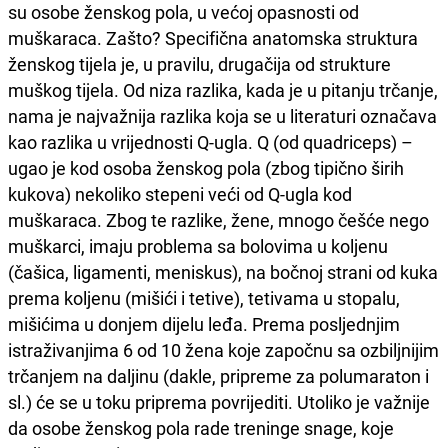
su osobe ženskog pola, u većoj opasnosti od
muškaraca. Zašto? Specifična anatomska struktura
ženskog tijela je, u pravilu, drugačija od strukture
muškog tijela. Od niza razlika, kada je u pitanju trčanje,
nama je najvažnija razlika koja se u literaturi označava
kao razlika u vrijednosti Q-ugla. Q (od quadriceps) –
ugao je kod osoba ženskog pola (zbog tipično širih
kukova) nekoliko stepeni veći od Q-ugla kod
muškaraca. Zbog te razlike, žene, mnogo češće nego
muškarci, imaju problema sa bolovima u koljenu
(čašica, ligamenti, meniskus), na bočnoj strani od kuka
prema koljenu (mišići i tetive), tetivama u stopalu,
mišićima u donjem dijelu leđa. Prema posljednjim
istraživanjima 6 od 10 žena koje započnu sa ozbiljnijim
trčanjem na daljinu (dakle, pripreme za polumaraton i
sl.) će se u toku priprema povrijediti. Utoliko je važnije
da osobe ženskog pola rade treninge snage, koje