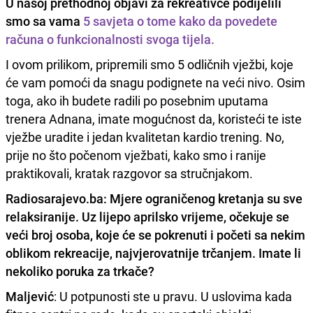
U našoj prethodnoj objavi za rekreativce podijelili
smo sa vama
5 savjeta o tome kako da povedete
računa o funkcionalnosti svoga tijela
.
I ovom prilikom, pripremili smo 5 odličnih vježbi, koje
će vam pomoći da snagu podignete na veći nivo. Osim
toga, ako ih budete radili po posebnim uputama
trenera Adnana, imate mogućnost da, koristeći te iste
vježbe uradite i jedan kvalitetan kardio trening. No,
prije no što počenom vježbati, kako smo i ranije
praktikovali, kratak razgovor sa stručnjakom.
Radiosarajevo.ba: Mjere ograničenog kretanja su sve
relaksiranije. Uz lijepo aprilsko vrijeme, očekuje se
veći broj osoba, koje će se pokrenuti i početi sa nekim
oblikom rekreacije, najvjerovatnije trčanjem. Imate li
nekoliko poruka za trkače?
Maljević
: U potpunosti ste u pravu. U uslovima kada