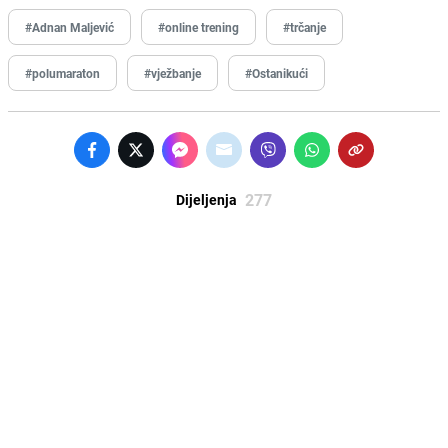
#Adnan Maljević
#online trening
#trčanje
#polumaraton
#vježbanje
#Ostanikući
277
Dijeljenja