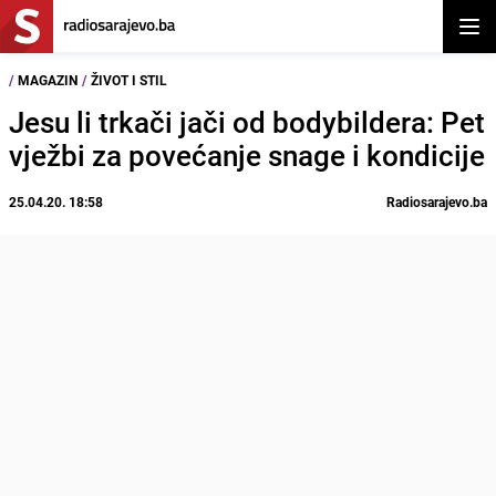
Otvor
/
MAGAZIN
/
ŽIVOT I STIL
Jesu li trkači jači od bodybildera: Pet
vježbi za povećanje snage i kondicije
25.04.20. 18:58
Radiosarajevo.ba