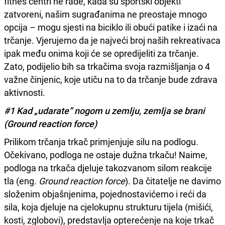
fitnes centri ne rade, kada su sportski objekti
zatvoreni, našim sugrađanima ne preostaje mnogo
opcija – mogu sjesti na biciklo ili obući patike i izaći na
trčanje. Vjerujemo da je najveći broj naših rekreativaca
ipak među onima koji će se opredijeliti za trčanje.
Zato, podijelio bih sa trkačima svoja razmišljanja o 4
važne činjenic, koje utiču na to da trčanje bude zdrava
aktivnosti.
#1 Kad „udarate“ nogom u zemlju, zemlja se brani
(Ground reaction force)
Prilikom trčanja trkač primjenjuje silu na podlogu.
Očekivano, podloga ne ostaje dužna trkaču! Naime,
podloga na trkača djeluje takozvanom silom reakcije
tla (eng.
Ground reaction force
). Da čitatelje ne davimo
složenim objašnjenima, pojednostavićemo i reći da
sila, koja djeluje na cjelokupnu strukturu tijela (mišići,
kosti, zglobovi), predstavlja opterećenje na koje trkač