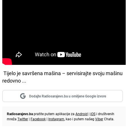
Tijelo je savršena mašina – servisirajte svoju mašinu
redovno ...
Dodajte Radiosarajevo.ba u omiljene Google izvore
Radiosarajevo.ba
pratite putem aplikacije za
Android
|
iOS
i društvenih
mreža
Twitter
|
Facebook
|
Instagram
, kao i putem našeg
Viber
Chata.