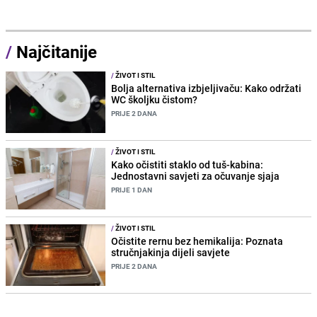
/
Najčitanije
/
ŽIVOT I STIL
Bolja alternativa izbjeljivaču: Kako održati
WC školjku čistom?
PRIJE 2 DANA
/
ŽIVOT I STIL
Kako očistiti staklo od tuš-kabina:
Jednostavni savjeti za očuvanje sjaja
PRIJE 1 DAN
/
ŽIVOT I STIL
Očistite rernu bez hemikalija: Poznata
stručnjakinja dijeli savjete
PRIJE 2 DANA