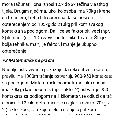
mora računati i ona iznosi 1,5x do 3x težina vlastitog
tijela. Drugim riječima, ukoliko osoba ima 70kg i krene
sa trčanjem, treba biti spremna da se nosi sa
opterećenjem od 105kg do 210kg prilikom svakog
kontakta sa podlogom. Da li će se faktor biti veći (npr.
3) ili manji (npr. 1.5) zavisi od tehnike trčanja. Što je
bolja tehnika, manji je faktor, i manje je ukupno
opterećenje.
#2 Matematika ne prašta
Nadalje, istraživanja pokazuju da rekreativni trkači, u
pravilu, na 1000m trčanja ostvaruju 900-950 kontakata
sa podlogom. Matematički posmatrano, ako osoba
ima 70kg, i kao početnik (npr. faktor 2) ostvaruje 950
kontakata sa podlogom na 1 kilometar, te odluči da trči
dionicu od 3 kilometra računica izgleda ovako: 70kg x
2 (faktor zbog sila koje djeluju na tijelo prilikom