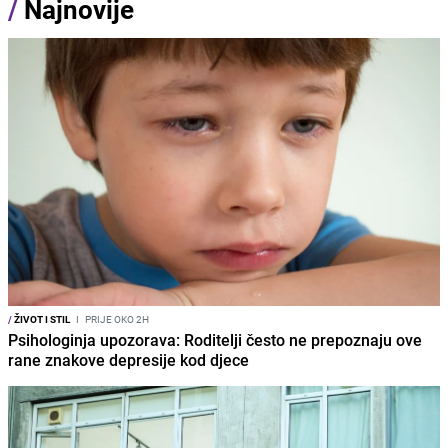
/
Najnovije
/
ŽIVOT I STIL
I
PRIJE OKO 2H
Psihologinja upozorava: Roditelji često ne prepoznaju ove
rane znakove depresije kod djece