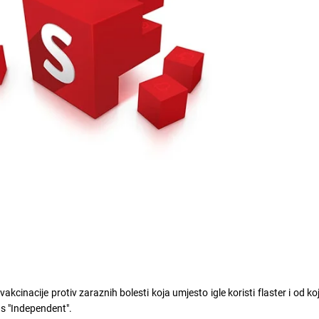
vakcinacije protiv zaraznih bolesti koja umjesto igle koristi flaster i od ko
as "Independent".