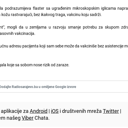
gala podrazumijeva flaster sa ugrađenim mikroskopskim iglicama napra
 na kožu rastvarajući, bez ikakvog traga, vakcinu koju sadrži.
ndent", mogli da u zemljama u razvoju smanje potrebu za skupom zd
asovnih vakcinacija.
ćnu adresu pacijenta koji sam sebe može da vakciniše bez asistencije 
h igala koje sa sobom nose rizik od zaraze.
Dodajte Radiosarajevo.ba u omiljene Google izvore
aplikacije za
Android
|
iOS
i društvenih mreža
Twitter
|
utem našeg
Viber
Chata.