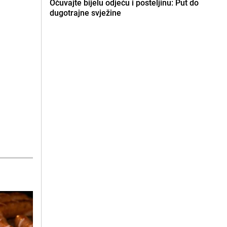
Očuvajte bijelu odjeću i posteljinu: Put do
dugotrajne svježine