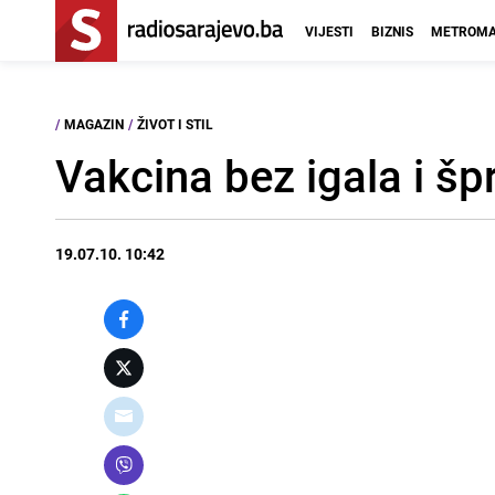
VIJESTI
BIZNIS
METROMA
/
MAGAZIN
/
ŽIVOT I STIL
Vakcina bez igala i šp
19.07.10. 10:42