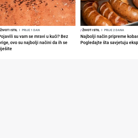
ŽIVOT I STIL
I
PRIJE 1 DAN
/
ŽIVOT I STIL
I
PRIJE 2 DANA
Pojavili su vam se mravi u kući? Bez
Najbolji način pripreme koba
rige, ovo su najbolji načini da ih se
Pogledajte šta savjetuju eksp
iješite