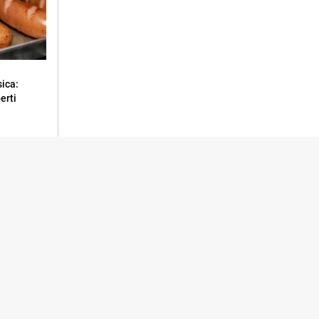
sica:
erti