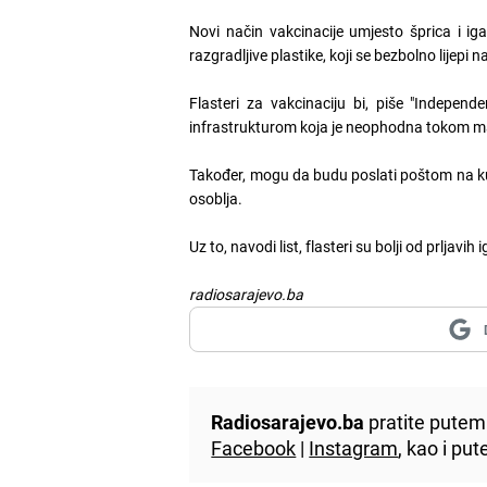
Novi način vakcinacije umjesto šprica i i
razgradljive plastike, koji se bezbolno lijepi
Flasteri za vakcinaciju bi, piše "Indepe
infrastrukturom koja je neophodna tokom m
Također, mogu da budu poslati poštom na ku
osoblja.
Uz to, navodi list, flasteri su bolji od prljavi
radiosarajevo.ba
Radiosarajevo.ba
pratite putem 
Facebook
|
Instagram
, kao i p