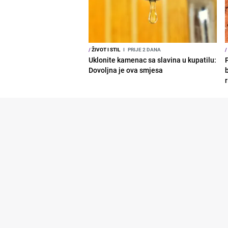
/
ŽIVOT I STIL
I
PRIJE 2 DANA
/
Uklonite kamenac sa slavina u kupatilu:
Dovoljna je ova smjesa
b
r