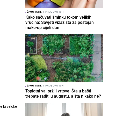
/
ŽIVOT I STIL
I
PRIJE OKO 10H
Kako sačuvati šminku tokom velikih
vrućina: Savjeti vizažista za postojan
make-up cijeli dan
/
ŽIVOT I STIL
I
PRIJE OKO 10H
Toplotni val prži i vrtove: Šta u bašti
trebate raditi u augustu, a šta nikako ne?
je bi veloke