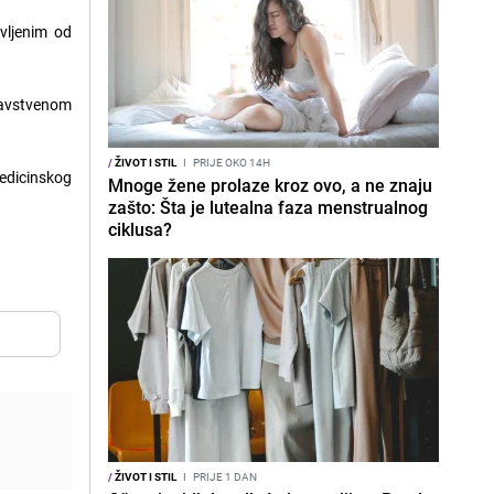
vljenim od
ravstvenom
/
ŽIVOT I STIL
I
PRIJE OKO 14H
medicinskog
Mnoge žene prolaze kroz ovo, a ne znaju
zašto: Šta je lutealna faza menstrualnog
ciklusa?
/
ŽIVOT I STIL
I
PRIJE 1 DAN