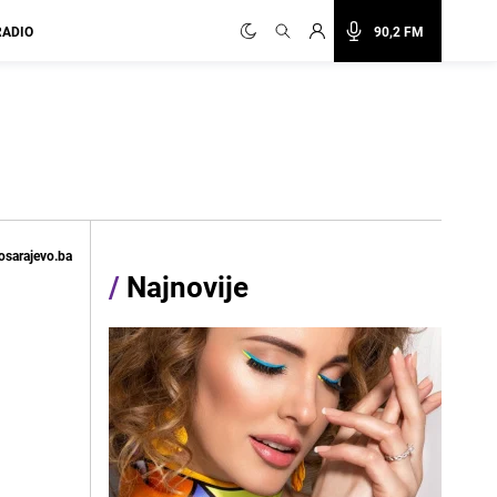
RADIO
90,2 FM
osarajevo.ba
/
Najnovije