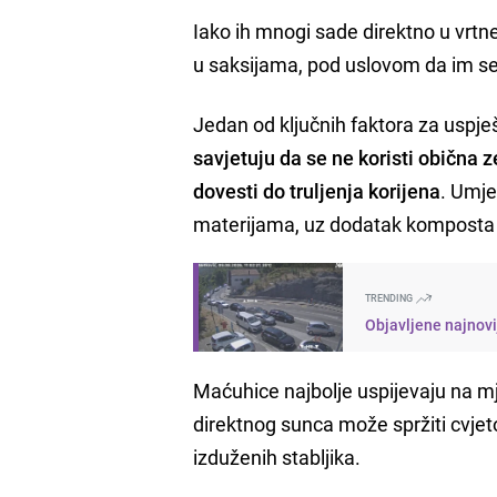
Iako ih mnogi sade direktno u vrtne
u saksijama, pod uslovom da im se 
Jedan od ključnih faktora za uspj
savjetuju da se ne koristi obična z
dovesti do truljenja korijena
. Umje
materijama, uz dodatak komposta ili
TRENDING
Objavljene najnovi
Maćuhice najbolje uspijevaju na m
direktnog sunca može spržiti cvjeto
izduženih stabljika.