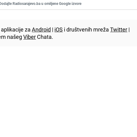
Dodajte Radiosarajevo.ba u omiljene Google izvore
aplikacije za
Android
|
iOS
i društvenih mreža
Twitter
|
utem našeg
Viber
Chata.