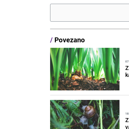
/
Povezano
07
Z
k
18
Z
v