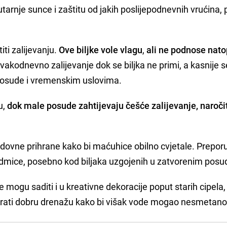
jutarnje sunce i zaštitu od jakih poslijepodnevnih vrućina
ti zalijevanju.
Ove biljke vole vlagu
,
ali
ne podnose nato
akodnevno zalijevanje dok se biljka ne primi, a kasnije s
 posude i vremenskim uslovima.
u,
dok male posude zahtijevaju češće zalijevanje, naroči
edovne prihrane kako bi maćuhice obilno cvjetale. Prepor
edmice, posebno kod biljaka uzgojenih u zatvorenim pos
mogu saditi i u kreativne dekoracije poput starih cipela, k
urati dobru drenažu kako bi višak vode mogao nesmetano 