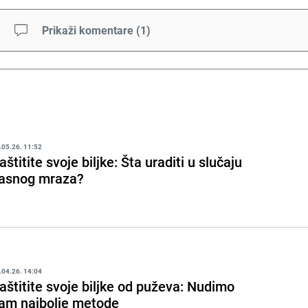
Prikaži komentare
(
1
)
.05.26. 11:52
aštitite svoje biljke: Šta uraditi u slučaju
asnog mraza?
.04.26. 14:04
aštitite svoje biljke od puževa: Nudimo
am najbolje metode