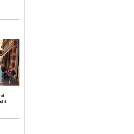
end
stil