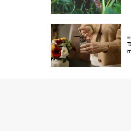
05
T
m