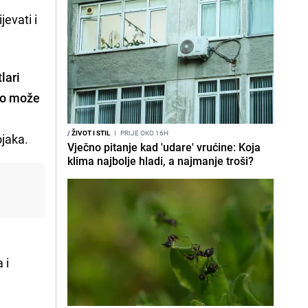
jevati i
tlari
to može
/
ŽIVOT I STIL
I
PRIJE OKO 16H
ojaka.
Vječno pitanje kad 'udare' vrućine: Koja
klima najbolje hladi, a najmanje troši?
 i