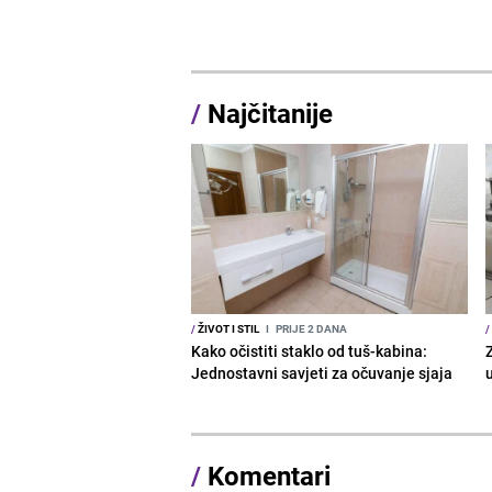
/
Najčitanije
/
ŽIVOT I STIL
I
PRIJE 2 DANA
/
Kako očistiti staklo od tuš-kabina:
Z
Jednostavni savjeti za očuvanje sjaja
/
Komentari