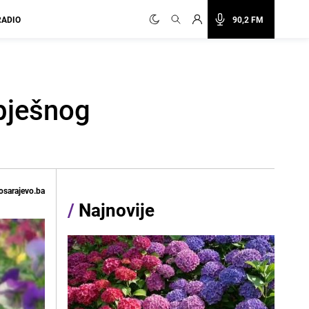
RADIO
90,2 FM
spješnog
osarajevo.ba
/
Najnovije