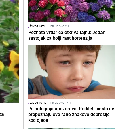
/
ŽIVOT I STIL
I
PRIJE OKO 2H
Poznata vrtlarica otkriva tajnu: Jedan
sastojak za bolji rast hortenzija
/
ŽIVOT I STIL
I
PRIJE OKO 14H
Psihologinja upozorava: Roditelji često ne
za
prepoznaju ove rane znakove depresije
kod djece