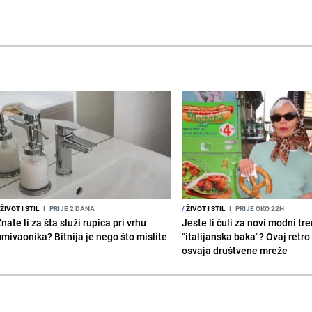
ŽIVOT I STIL
I
PRIJE 2 DANA
/
ŽIVOT I STIL
I
PRIJE OKO 22H
nate li za šta služi rupica pri vrhu
Jeste li čuli za novi modni tr
umivaonika? Bitnija je nego što mislite
"italijanska baka"? Ovaj retro 
osvaja društvene mreže