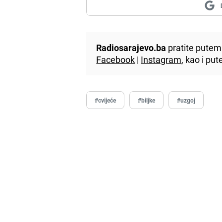
Radiosarajevo.ba
pratite putem 
Facebook
|
Instagram
, kao i p
#cvijeće
#biljke
#uzgoj