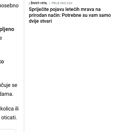
/
ŽIVOT I STIL
I
PRIJE OKO 22H
, posebno
Spriječite pojavu letećih mrava na
prirodan način: Potrebne su vam samo
dvije stvari
pljeno
e
to
učuje se
udama.
olica ili
oticati.