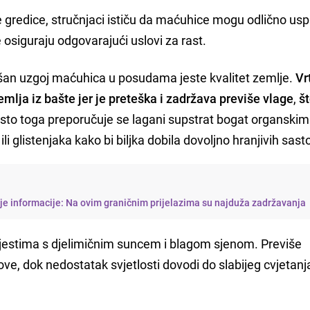
 gredice, stručnjaci ističu da maćuhice mogu odlično uspi
osiguraju odgovarajući uslovi za rast.
ešan uzgoj maćuhica u posudama jeste kvalitet zemlje.
Vr
emlja iz bašte jer je preteška i zadržava previše vlage
,
š
sto toga preporučuje se lagani supstrat bogat organskim
 glistenjaka kako bi biljka dobila dovoljno hranjivih sast
je informacije: Na ovim graničnim prijelazima su najduža zadržavanja
jestima s djelimičnim suncem i blagom sjenom. Previše
ve, dok nedostatak svjetlosti dovodi do slabijeg cvjetanja