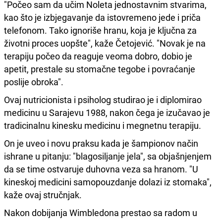
"Počeo sam da učim Noleta jednostavnim stvarima,
kao što je izbjegavanje da istovremeno jede i priča
telefonom. Tako ignoriše hranu, koja je ključna za
životni proces uopšte", kaže Četojević. "Novak je na
terapiju počeo da reaguje veoma dobro, dobio je
apetit, prestale su stomačne tegobe i povraćanje
poslije obroka".
Ovaj nutricionista i psiholog studirao je i diplomirao
medicinu u Sarajevu 1988, nakon čega je izučavao je
tradicinalnu kinesku medicinu i megnetnu terapiju.
On je uveo i novu praksu kada je šampionov način
ishrane u pitanju: "blagosiljanje jela", sa objašnjenjem
da se time ostvaruje duhovna veza sa hranom. "U
kineskoj medicini samopouzdanje dolazi iz stomaka",
kaže ovaj stručnjak.
Nakon dobijanja Wimbledona prestao sa radom u