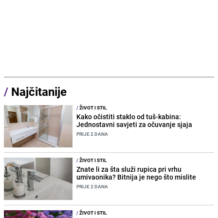
/
Najčitanije
/
ŽIVOT I STIL
Kako očistiti staklo od tuš-kabina:
Jednostavni savjeti za očuvanje sjaja
PRIJE 2 DANA
/
ŽIVOT I STIL
Znate li za šta služi rupica pri vrhu
umivaonika? Bitnija je nego što mislite
PRIJE 2 DANA
/
ŽIVOT I STIL