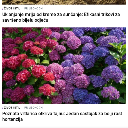
/
ŽIVOT I STIL
I
PRIJE OKO 5H
Uklanjanje mrlja od kreme za sunčanje: Efikasni trikovi za
savršeno bijelu odjeću
/
ŽIVOT I STIL
I
PRIJE OKO 7H
Poznata vrtlarica otkriva tajnu: Jedan sastojak za bolji rast
hortenzija