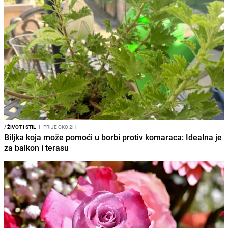
/
ŽIVOT I STIL
I
PRIJE OKO 2H
Biljka koja može pomoći u borbi protiv komaraca: Idealna je
za balkon i terasu