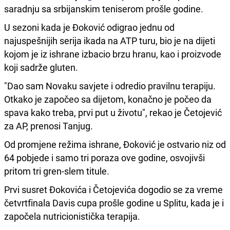
saradnju sa srbijanskim teniserom prošle godine.
U sezoni kada je Đoković odigrao jednu od
najuspešnijih serija ikada na ATP turu, bio je na dijeti
kojom je iz ishrane izbacio brzu hranu, kao i proizvode
koji sadrže gluten.
"Dao sam Novaku savjete i odredio pravilnu terapiju.
Otkako je započeo sa dijetom, konačno je počeo da
spava kako treba, prvi put u životu", rekao je Četojević
za AP, prenosi Tanjug.
Od promjene režima ishrane, Đoković je ostvario niz od
64 pobjede i samo tri poraza ove godine, osvojivši
pritom tri gren-slem titule.
Prvi susret Đokovića i Četojevića dogodio se za vreme
četvrtfinala Davis cupa prošle godine u Splitu, kada je i
započela nutricionistička terapija.