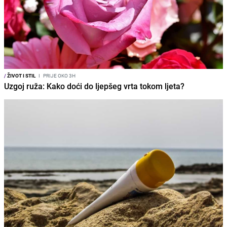
/
ŽIVOT I STIL
I
PRIJE OKO 3H
Uzgoj ruža: Kako doći do ljepšeg vrta tokom ljeta?