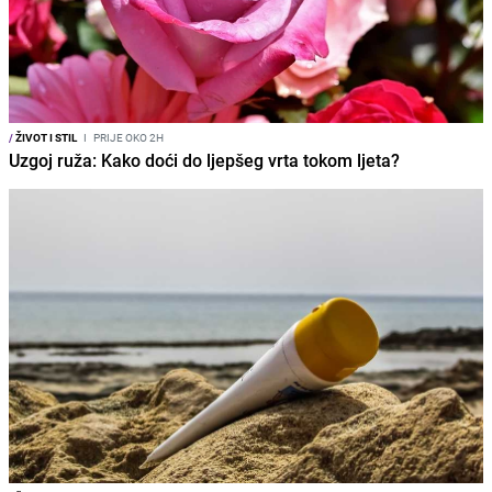
/
ŽIVOT I STIL
I
PRIJE OKO 2H
Uzgoj ruža: Kako doći do ljepšeg vrta tokom ljeta?