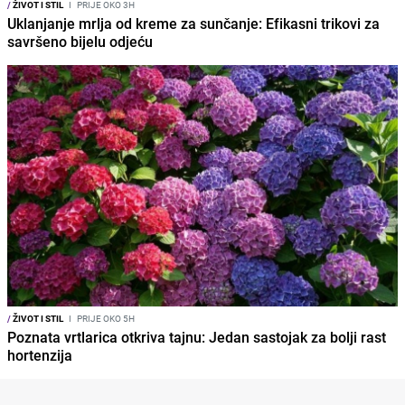
/
ŽIVOT I STIL
I
PRIJE OKO 3H
Uklanjanje mrlja od kreme za sunčanje: Efikasni trikovi za
savršeno bijelu odjeću
/
ŽIVOT I STIL
I
PRIJE OKO 5H
Poznata vrtlarica otkriva tajnu: Jedan sastojak za bolji rast
hortenzija