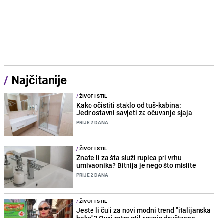
/
Najčitanije
/
ŽIVOT I STIL
Kako očistiti staklo od tuš-kabina:
Jednostavni savjeti za očuvanje sjaja
PRIJE 2 DANA
/
ŽIVOT I STIL
Znate li za šta služi rupica pri vrhu
umivaonika? Bitnija je nego što mislite
PRIJE 2 DANA
/
ŽIVOT I STIL
Jeste li čuli za novi modni trend "italijanska
baka"? Ovaj retro stil osvaja društvene