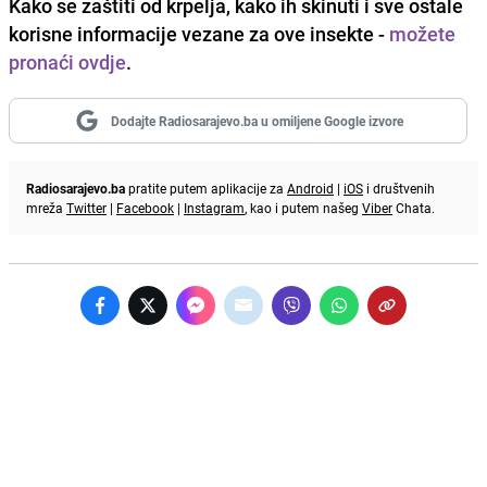
Kako se zaštiti od krpelja, kako ih skinuti i sve ostale
korisne informacije vezane za ove insekte -
možete
pronaći ovdje
.
Dodajte Radiosarajevo.ba u omiljene Google izvore
Radiosarajevo.ba
pratite putem aplikacije za
Android
|
iOS
i društvenih
mreža
Twitter
|
Facebook
|
Instagram
, kao i putem našeg
Viber
Chata.