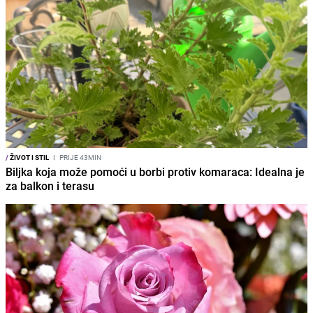
/
ŽIVOT I STIL
I
PRIJE 43MIN
Biljka koja može pomoći u borbi protiv komaraca: Idealna je
za balkon i terasu