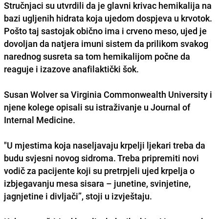
Stručnjaci su utvrdili da je
glavni krivac hemikalija na
bazi ugljenih hidrata
koja ujedom dospjeva u krvotok.
Pošto taj sastojak obično ima i crveno meso, ujed je
dovoljan da natjera imuni sistem da prilikom svakog
narednog susreta sa tom hemikalijom počne da
reaguje i izazove anafilaktički šok.
Susan Wolver
sa
Virginia Commonwealth University
i
njene kolege opisali su istraživanje u
Journal of
Internal Medicine
.
"U mjestima koja naseljavaju krpelji ljekari treba da
budu svjesni novog sidroma. Treba pripremiti novi
vodič za pacijente koji su pretrpjeli ujed krpelja o
izbjegavanju mesa sisara – junetine, svinjetine,
jagnjetine i divljači”, stoji u izvještaju.