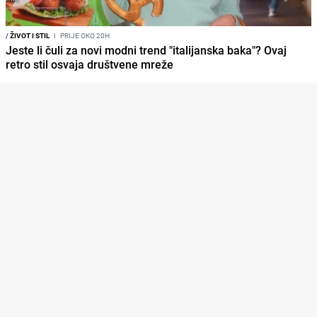
/
ŽIVOT I STIL
I
PRIJE OKO 20H
Jeste li čuli za novi modni trend "italijanska baka"? Ovaj
retro stil osvaja društvene mreže