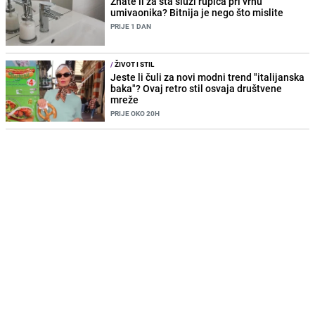
Znate li za šta služi rupica pri vrhu
umivaonika? Bitnija je nego što mislite
PRIJE 1 DAN
/
ŽIVOT I STIL
Jeste li čuli za novi modni trend "italijanska
baka"? Ovaj retro stil osvaja društvene
mreže
PRIJE OKO 20H