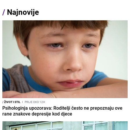
/
Najnovije
/
ŽIVOT I STIL
I
PRIJE OKO 12H
Psihologinja upozorava: Roditelji često ne prepoznaju ove
rane znakove depresije kod djece