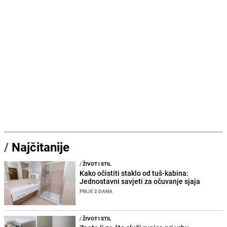
/
Najčitanije
/
ŽIVOT I STIL
Kako očistiti staklo od tuš-kabina:
Jednostavni savjeti za očuvanje sjaja
PRIJE 2 DANA
/
ŽIVOT I STIL