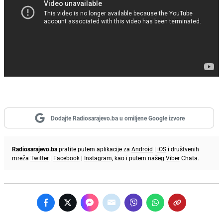
Dodajte Radiosarajevo.ba u omiljene Google izvore
Radiosarajevo.ba
pratite putem aplikacije za
Android
|
iOS
i društvenih
mreža
Twitter
|
Facebook
|
Instagram
, kao i putem našeg
Viber
Chata.