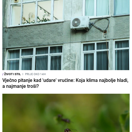
/
ŽIVOT I STIL
I
PRIJE OKO 14H
Vječno pitanje kad 'udare' vrućine: Koja klima najbolje hladi,
a najmanje troši?