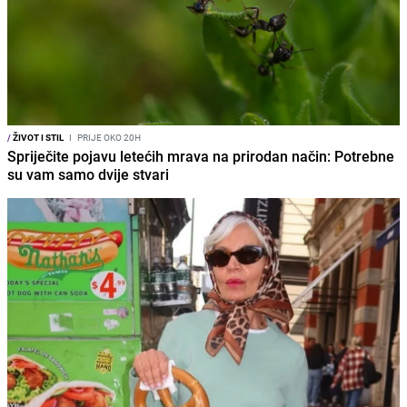
/
ŽIVOT I STIL
I
PRIJE OKO 20H
Spriječite pojavu letećih mrava na prirodan način: Potrebne
su vam samo dvije stvari