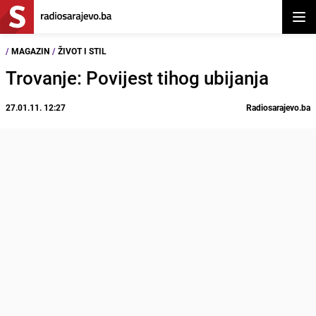
Otvor
/
MAGAZIN
/
ŽIVOT I STIL
Trovanje: Povijest tihog ubijanja
27.01.11. 12:27
Radiosarajevo.ba