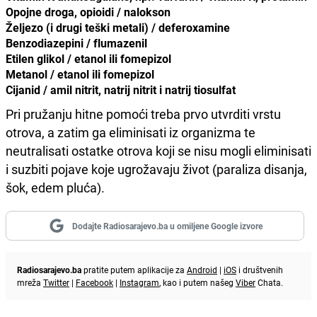
Opojne droga, opioidi / nalokson
Željezo (i drugi teški metali) / deferoxamine
Benzodiazepini / flumazenil
Etilen glikol / etanol ili fomepizol
Metanol / etanol ili fomepizol
Cijanid / amil nitrit, natrij nitrit i natrij tiosulfat
Pri pružanju hitne pomoći treba prvo utvrditi vrstu
otrova, a zatim ga eliminisati iz organizma te
neutralisati ostatke otrova koji se nisu mogli eliminisati
i suzbiti pojave koje ugrožavaju život (paraliza disanja,
šok, edem pluća).
Dodajte Radiosarajevo.ba u omiljene Google izvore
Radiosarajevo.ba
pratite putem aplikacije za
Android
|
iOS
i društvenih
mreža
Twitter
|
Facebook
|
Instagram
, kao i putem našeg
Viber
Chata.