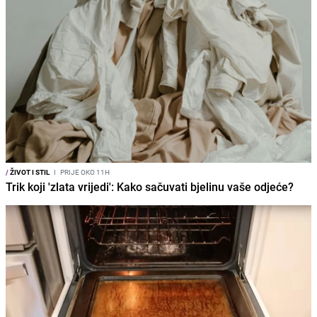
/
ŽIVOT I STIL
I
PRIJE OKO 11H
Trik koji 'zlata vrijedi': Kako sačuvati bjelinu vaše odjeće?