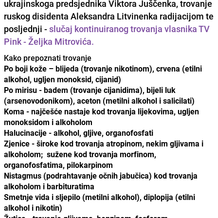
ukrajinskoga predsjednika Viktora Juščenka, trovanje
ruskog disidenta Aleksandra Litvinenka radijacijom te
posljednji -
slučaj kontinuiranog trovanja vlasnika TV
Pink - Željka Mitrovića.
Kako prepoznati trovanje
Po boji kože – blijeda (trovanje nikotinom), crvena (etilni
alkohol, ugljen monoksid, cijanid)
Po mirisu - badem (trovanje cijanidima), bijeli luk
(arsenovodonikom), aceton (metilni alkohol i salicilati)
Koma - najčešće nastaje kod trovanja lijekovima, ugljen
monoksidom i alkoholom
Halucinacije - alkohol, gljive, organofosfati
Zjenice - široke kod trovanja atropinom, nekim gljivama i
alkoholom; sužene kod trovanja morfinom,
organofosfatima, pilokarpinom
Nistagmus (podrahtavanje očnih jabučica) kod trovanja
alkoholom i barbituratima
Smetnje vida i sljepilo (metilni alkohol), diplopija (etilni
alkohol i nikotin)