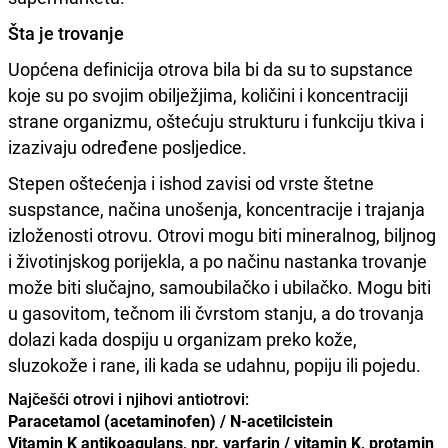
Šta je trovanje
Uopćena definicija otrova bila bi da su to supstance
koje su po svojim obilježjima, količini i koncentraciji
strane organizmu, oštećuju strukturu i funkciju tkiva i
izazivaju određene posljedice.
Stepen oštećenja i ishod zavisi od vrste štetne
suspstance, načina unošenja, koncentracije i trajanja
izloženosti otrovu. Otrovi mogu biti mineralnog, biljnog
i životinjskog porijekla, a po načinu nastanka trovanje
može biti slučajno, samoubilačko i ubilačko. Mogu biti
u gasovitom, tečnom ili čvrstom stanju, a do trovanja
dolazi kada dospiju u organizam preko kože,
sluzokože i rane, ili kada se udahnu, popiju ili pojedu.
Najčešći otrovi i njihovi antiotrovi:
Paracetamol (acetaminofen) / N-acetilcistein
Vitamin K antikoagulans, npr. varfarin / vitamin K, protamin