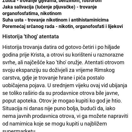
Žutica - trovanje gljivama, benzinom, fosforom
Jaka salivacija (lučenje pljuvačke) - trovanje
organofosfatima, nikotinom
Suha usta - trovanje nikotinom i antihistaminicima
Poremećaj srčanog rada - nikotin, organofosfati i lijekovi
Historija 'tihog' atentata
Historija trovanja datira od gotovo četiri i po hiljade
godina prije Krista, a otrovi su korišteni u raznorazne
svrhe, ali najčešće kao 'tiho' oružje. Atentati otrovom
svoju ekspanziju su doživjeli za vrijeme Rimskog
carstva, gdje je trovanje hrane i pića postalo
uobičajena pojava. U srednjem vijeku ovaj vid ubijanja
se toliko raširio da su prodavnice otrova bile javne,
poput apoteka. Otrov je mogao kupiti ko god je htio.
Situacija ni danas nije puno bolja, budući da, iako
nema javnih prodavnica otrova, vi ga možete napraviti
od namirnica koje se mogu kupiti u najbližem
supermarketu.