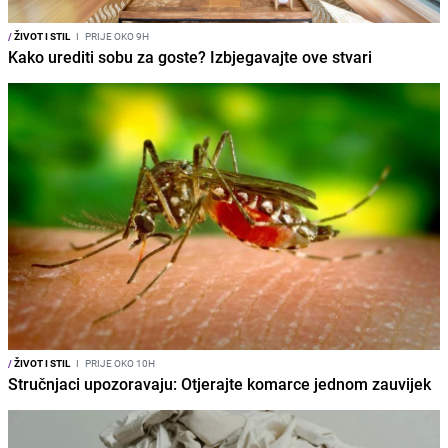
/
ŽIVOT I STIL
I
PRIJE OKO 9H
Kako urediti sobu za goste? Izbjegavajte ove stvari
/
ŽIVOT I STIL
I
PRIJE OKO 10H
Stručnjaci upozoravaju: Otjerajte komarce jednom zauvijek