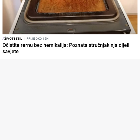
/
ŽIVOT I STIL
I
PRIJE OKO 15H
Očistite rernu bez hemikalija: Poznata stručnjakinja dijeli
savjete