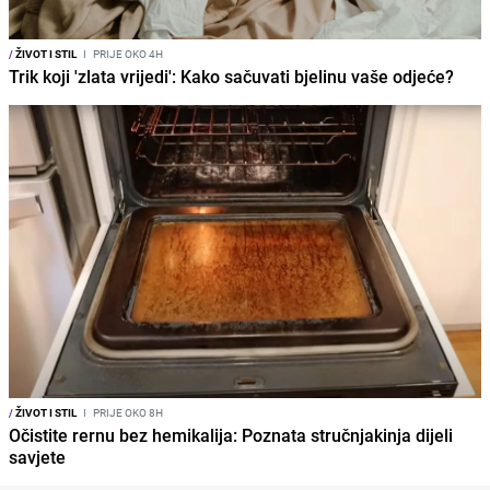
/
ŽIVOT I STIL
I
PRIJE OKO 4H
Trik koji 'zlata vrijedi': Kako sačuvati bjelinu vaše odjeće?
/
ŽIVOT I STIL
I
PRIJE OKO 8H
Očistite rernu bez hemikalija: Poznata stručnjakinja dijeli
savjete