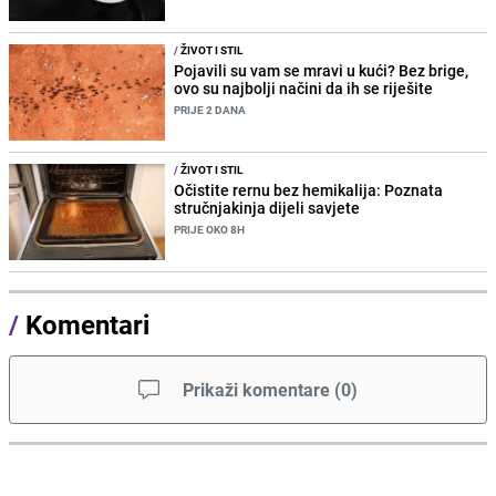
/
ŽIVOT I STIL
Pojavili su vam se mravi u kući? Bez brige,
ovo su najbolji načini da ih se riješite
PRIJE 2 DANA
/
ŽIVOT I STIL
Očistite rernu bez hemikalija: Poznata
stručnjakinja dijeli savjete
PRIJE OKO 8H
/
Komentari
Prikaži komentare
(
0
)