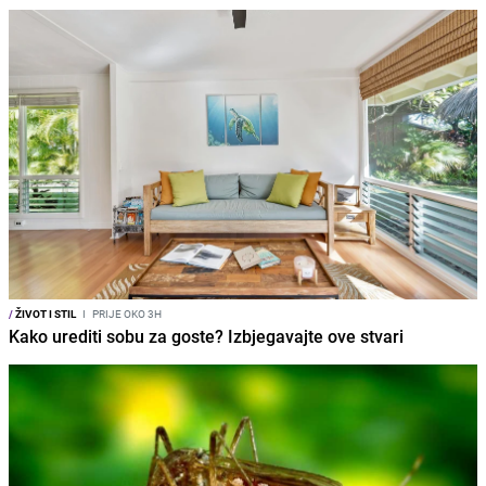
/
ŽIVOT I STIL
I
PRIJE OKO 3H
Kako urediti sobu za goste? Izbjegavajte ove stvari