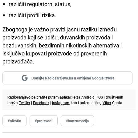
različiti regulatorni status,
različiti profili rizika.
Zbog toga je važno praviti jasnu razliku između
proizvoda koji se udišu, duvanskih proizvoda i
bezduvanskih, bezdimnih nikotinskih alternativa i
isključivo kupovati proizvode od proverenih
proizvođača.
Dodajte Radiosarajevo.ba u omiljene Google izvore
Radiosarajevo.ba
pratite putem aplikacije za
Android
|
iOS
i društvenih
mreža
Twitter
|
Facebook
|
Instagram
, kao i putem našeg
Viber
Chata.
#nikotin
#proizvodi
#konzumacija