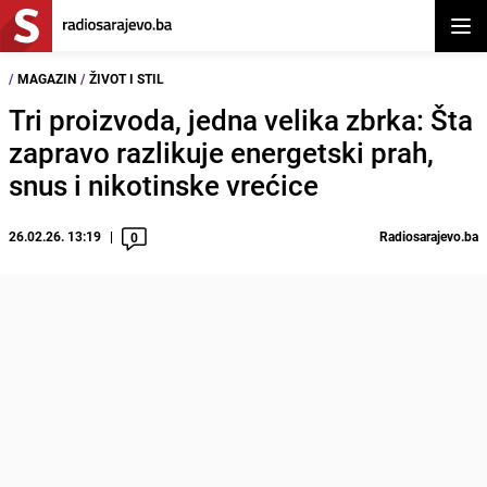
Otvor
/
MAGAZIN
/
ŽIVOT I STIL
Tri proizvoda, jedna velika zbrka: Šta
zapravo razlikuje energetski prah,
snus i nikotinske vrećice
26.02.26. 13:19
Radiosarajevo.ba
0