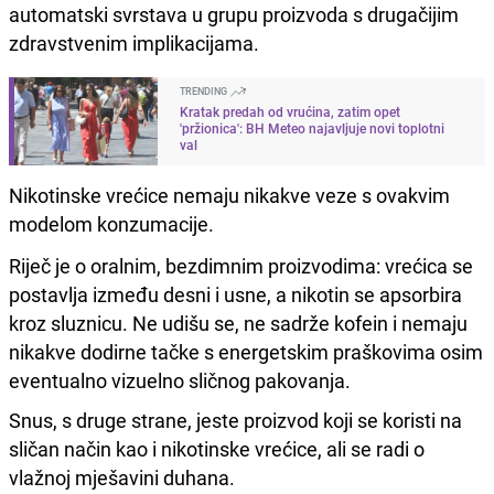
automatski svrstava u grupu proizvoda s drugačijim
zdravstvenim implikacijama.
TRENDING
Kratak predah od vrućina, zatim opet
'pržionica': BH Meteo najavljuje novi toplotni
val
Nikotinske vrećice nemaju nikakve veze s ovakvim
modelom konzumacije.
Riječ je o oralnim, bezdimnim proizvodima: vrećica se
postavlja između desni i usne, a nikotin se apsorbira
kroz sluznicu. Ne udišu se, ne sadrže kofein i nemaju
nikakve dodirne tačke s energetskim praškovima osim
eventualno vizuelno sličnog pakovanja.
Snus, s druge strane, jeste proizvod koji se koristi na
sličan način kao i nikotinske vrećice, ali se radi o
vlažnoj mješavini duhana.