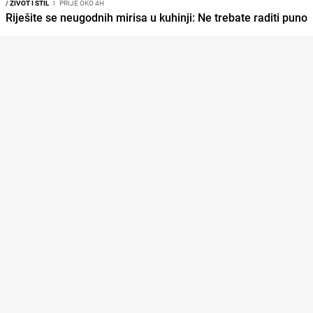
/
ŽIVOT I STIL
I
PRIJE OKO 4H
Riješite se neugodnih mirisa u kuhinji: Ne trebate raditi puno