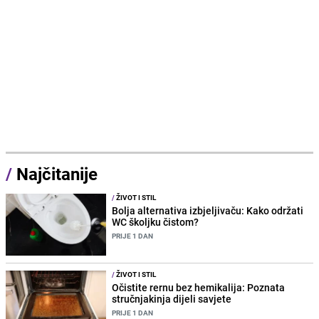
/
Najčitanije
/
ŽIVOT I STIL
Bolja alternativa izbjeljivaču: Kako održati
WC školjku čistom?
PRIJE 1 DAN
/
ŽIVOT I STIL
Očistite rernu bez hemikalija: Poznata
stručnjakinja dijeli savjete
PRIJE 1 DAN