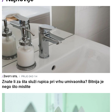
/
ŽIVOT I STIL
I
PRIJE OKO 1H
Znate li za šta služi rupica pri vrhu umivaonika? Bitnija je
nego što mislite