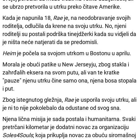
se ubrzo pretvorila u utrku preko čitave Amerike.
Kada je napunila 18,
Rae
je, na neodobravanje svojih
roditelja, odlučila da krene na svoju utrku. No, njeni
roditelji su postali podrška tinejdžerki kada su vidjeli da
je ništa neće natjerati da se predomisli.
Heim
je počela sa svojom utrkom u Bostonu u aprilu.
Morala je obući patike u New Jerseyju, zbog stakla i
zahrđalih eksera na svom putu, ali van te kratke
"pauze" njenu utrku čine samo ona, njena bosa stopala
i put.
Zbog istegnutog gležnja,
Rae
je usporila svoju utrku, ali
je ni to nije pokolebalo da odustane od svog sna.
Njena lična misija je sada postala i humanitarna. Svaki
pretrčani kilometar je dodatni novac za organizaciju
Soles4Souls
; koja prikuplja novac za obuću siromašnoj