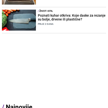
/
ŽIVOT I STIL
Poznati kuhar otkriva: Koje daske za rezanje
su bolje, drvene ili plastične?
PRIJE 2 DANA
/
Najnovije