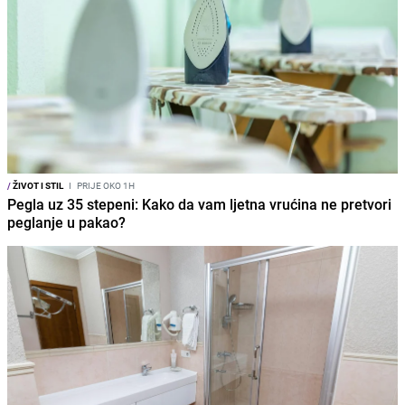
/
ŽIVOT I STIL
I
PRIJE OKO 1H
Pegla uz 35 stepeni: Kako da vam ljetna vrućina ne pretvori
peglanje u pakao?