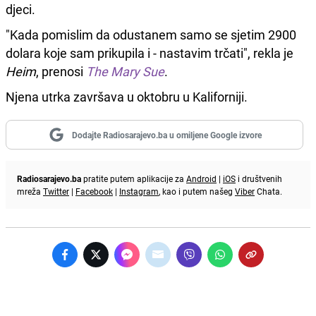
djeci.
"Kada pomislim da odustanem samo se sjetim 2900
dolara koje sam prikupila i - nastavim trčati", rekla je
Heim
, prenosi
The Mary Sue
.
Njena utrka završava u oktobru u Kaliforniji.
Dodajte Radiosarajevo.ba u omiljene Google izvore
Radiosarajevo.ba
pratite putem aplikacije za
Android
|
iOS
i društvenih
mreža
Twitter
|
Facebook
|
Instagram
, kao i putem našeg
Viber
Chata.