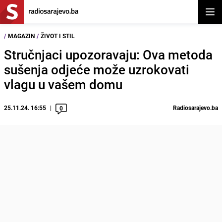
Otvor
/
MAGAZIN
/
ŽIVOT I STIL
Stručnjaci upozoravaju: Ova metoda
sušenja odjeće može uzrokovati
vlagu u vašem domu
25.11.24. 16:55
Radiosarajevo.ba
0