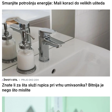
Smanjite potrošnju energije: Mali koraci do velikih ušteda
/
ŽIVOT I STIL
I
PRIJE OKO 20H
Znate li za šta služi rupica pri vrhu umivaonika? Bitnija je
nego što mislite