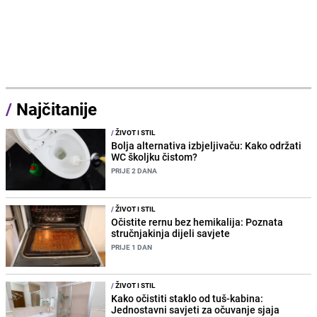
/
Najčitanije
/
ŽIVOT I STIL
Bolja alternativa izbjeljivaču: Kako održati
WC školjku čistom?
PRIJE 2 DANA
/
ŽIVOT I STIL
Očistite rernu bez hemikalija: Poznata
stručnjakinja dijeli savjete
PRIJE 1 DAN
/
ŽIVOT I STIL
Kako očistiti staklo od tuš-kabina:
Jednostavni savjeti za očuvanje sjaja