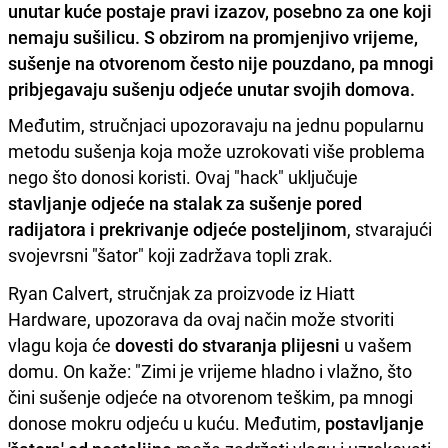
unutar kuće postaje pravi izazov, posebno za one koji
nemaju sušilicu. S obzirom na promjenjivo vrijeme,
sušenje na otvorenom često nije pouzdano, pa mnogi
pribjegavaju sušenju odjeće unutar svojih domova.
Međutim, stručnjaci upozoravaju na jednu popularnu
metodu sušenja koja može uzrokovati više problema
nego što donosi koristi. Ovaj "hack" uključuje
stavljanje odjeće na stalak za sušenje pored
radijatora i prekrivanje odjeće posteljinom
, stvarajući
svojevrsni "šator" koji zadržava topli zrak.
Ryan Calvert, stručnjak za proizvode iz Hiatt
Hardware, upozorava da ovaj način može stvoriti
vlagu koja će
dovesti do stvaranja plijesni
u vašem
domu. On kaže: "Zimi je vrijeme hladno i vlažno, što
čini sušenje odjeće na otvorenom teškim, pa mnogi
donose mokru odjeću u kuću. Međutim,
postavljanje