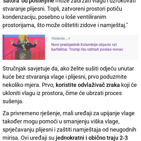
'šatora' od posteljine
može zadržati vlagu i uzrokovati
stvaranje plijesni. Topli, zatvoreni prostori potiču
kondenzaciju, posebno u loše ventiliranim
prostorijama, što može oštetiti zidove i namještaj."
TRENDING
Novi predsjednik Kolumbije objavio rat
kartelima: Trump mu odmah poslao novac
Stručnjak savjetuje da, ako želite sušiti odjeću unutar
kuće bez stvaranja vlage i plijesni, prvo poduzmite
nekoliko mjera. Prvo,
koristite odvlaživač zraka
koji će
ukloniti vlagu iz prostora, čime će ubrzati proces
sušenja.
Za privremeno rješenje, mali uređaji za upijanje vlage
također mogu pomoći u smanjenju viška vlage,
sprječavanju plijesni i zaštiti namještaja od neugodnih
mirisa. Ovi uređaji su
jednokratni i obično traju 2-3