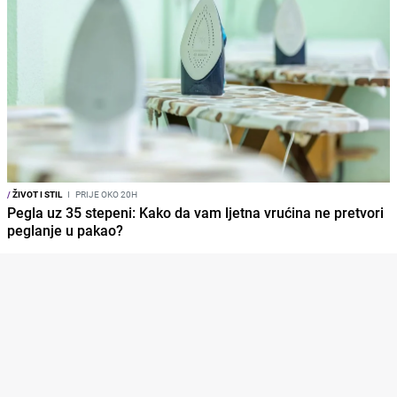
/
ŽIVOT I STIL
I
PRIJE OKO 20H
Pegla uz 35 stepeni: Kako da vam ljetna vrućina ne pretvori
peglanje u pakao?