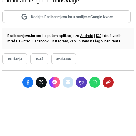
eliminirati neugodan miris vlage.
Dodajte Radiosarajevo.ba u omiljene Google izvore
Radiosarajevo.ba
pratite putem aplikacije za
Android
|
iOS
i društvenih
mreža
Twitter
|
Facebook
|
Instagram
, kao i putem našeg
Viber
Chata.
#sušenje
#veš
#plijesan