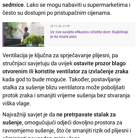
sedmice
. Lako se mogu nabaviti u supermarketima i
često su dostupni po pristupačnim cijenama.
22.11.24. 21:49
Uz ove savjete efikasno očistite dom: Najbitnije
je da imate plan
Ventilacija je ključna za sprječavanje plijesni, pa
stručnjaci savjetuju da uvijek
ostavite prozor blago
otvorenim ili koristite ventilator za izvlačenje zraka
kada god to bude moguće. Također, postavljanje
stalka za sušenje blizu ventilatora može poboljšati
protok zraka i smanjiti vrijeme sušenja bez stvaranja
viška vlage.
Najvažniji savjet je da
ne pretrpavate stalak za
sušenje
, omogućujući odjeći dovoljno prostora za
ravnomjerno sušenje, što će smanjiti rizik od plijesni i