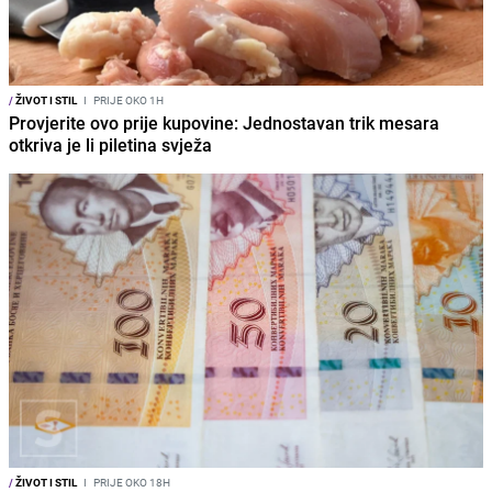
/
ŽIVOT I STIL
I
PRIJE OKO 1H
Provjerite ovo prije kupovine: Jednostavan trik mesara
otkriva je li piletina svježa
/
ŽIVOT I STIL
I
PRIJE OKO 18H