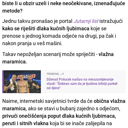
biste li u obzir uzeli i neke neočekivane, iznenađujuće
metode?
Jednu takvu pronašao je portal
Jutarnji list
istražujući
kako se riješiti dlaka kućnih ljubimaca
koje se
prenose s jednog komada odjeće na drugi, pa čak i
nakon pranja u veš mašini.
Takav nepoželjan scenarij može spriječiti -
vlažna
maramica.
TRENDING
Dževad Poturak naišao na nerazumijevanje
vlasti: "Šokiran sam da je ljudima bitniji parket
od djece"
Naime, internetski savjetnici tvrde da će
obična vlažna
maramica
, ako se stavi u bubanj zajedno s odjećom,
privući onečišćenja poput dlaka kućnih ljubimaca,
peruti i sitnih vlakna
koja bi se inače zalijepila na