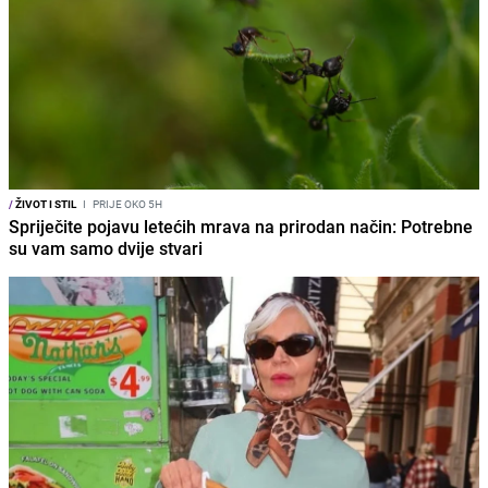
/
ŽIVOT I STIL
I
PRIJE OKO 5H
Spriječite pojavu letećih mrava na prirodan način: Potrebne
su vam samo dvije stvari