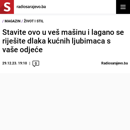
Otvor
/
MAGAZIN
/
ŽIVOT I STIL
Stavite ovo u veš mašinu i lagano se
riješite dlaka kućnih ljubimaca s
vaše odjeće
29.12.23. 19:10
Radiosarajevo.ba
0