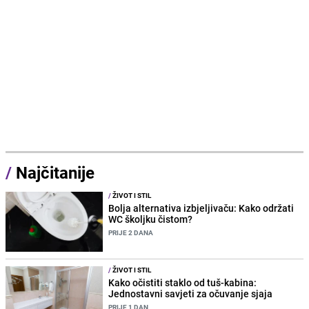
/
Najčitanije
/
ŽIVOT I STIL
Bolja alternativa izbjeljivaču: Kako održati
WC školjku čistom?
PRIJE 2 DANA
/
ŽIVOT I STIL
Kako očistiti staklo od tuš-kabina:
Jednostavni savjeti za očuvanje sjaja
PRIJE 1 DAN