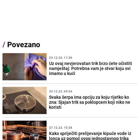
/
Povezano
29.12.23. 11:36
Uz ovaj nevjerovatan trik brzo ćete očistiti
namještaj: Potrebna vam je stvar koju svi
imamo u kući
29.12.23. 09:54
Svaka šerpa ima opciju za koju rijetko ko
zna: Sjajan trik sa poklopcem koji niko ne
koristi
27.12.23. 15:28
Kako spriječiti prelijevanje kipuće vode iz
lonca uz pomoć ovog jednostavnog trika