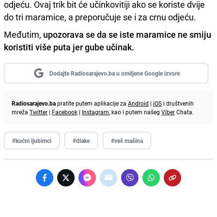
odjeću. Ovaj trik bit će učinkovitiji ako se koriste dvije
do tri maramice, a preporučuje se i za crnu odjeću.
Međutim,
upozorava se da se iste maramice ne smiju
koristiti više puta jer gube učinak.
Dodajte Radiosarajevo.ba u omiljene Google izvore
Radiosarajevo.ba
pratite putem aplikacije za
Android
|
iOS
i društvenih
mreža
Twitter
|
Facebook
|
Instagram
, kao i putem našeg
Viber
Chata.
#kućni ljubimci
#dlake
#veš mašina