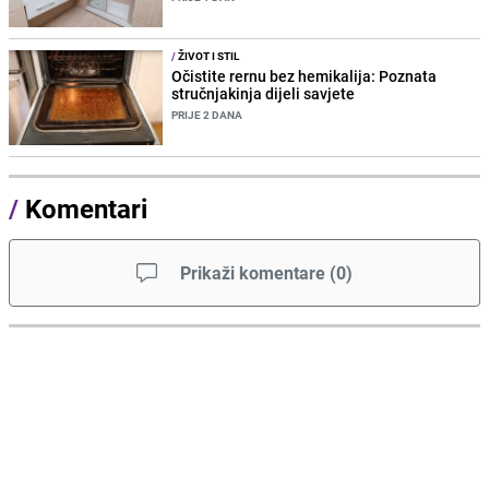
/
ŽIVOT I STIL
Očistite rernu bez hemikalija: Poznata
stručnjakinja dijeli savjete
PRIJE 2 DANA
/
Komentari
Prikaži komentare
(
0
)