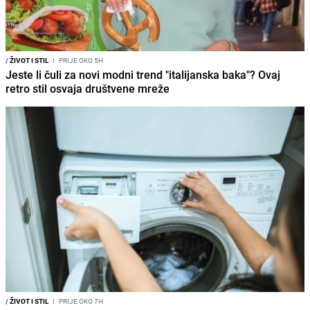
/
ŽIVOT I STIL
I
PRIJE OKO 5H
Jeste li čuli za novi modni trend "italijanska baka"? Ovaj
retro stil osvaja društvene mreže
/
ŽIVOT I STIL
I
PRIJE OKO 7H