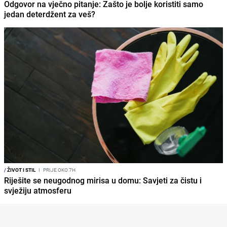
Odgovor na vječno pitanje: Zašto je bolje koristiti samo
jedan deterdžent za veš?
/
ŽIVOT I STIL
I
PRIJE OKO 7H
Riješite se neugodnog mirisa u domu: Savjeti za čistu i
svježiju atmosferu