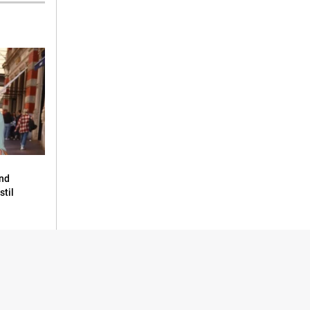
end
stil