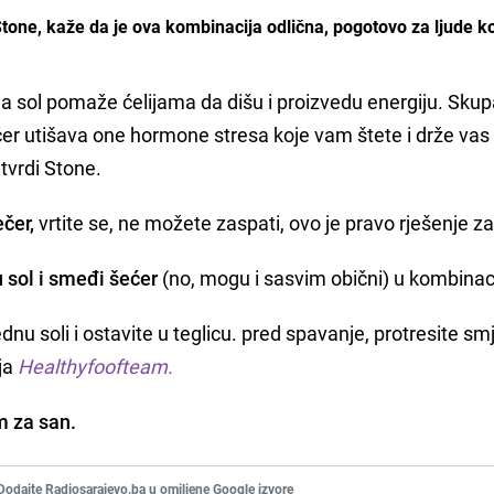
tone, kaže da je ova kombinacija odlična, pogotovo za ljude ko
e, a sol pomaže ćelijama da dišu i proizvedu energiju. Sku
šećer utišava one hormone stresa koje vam štete i drže va
 tvrdi Stone.
čer,
vrtite se, ne možete zaspati, ovo je pravo rješenje z
u sol i smeđi šećer
(no, mogu i sasvim obični) u kombinacij
dnu soli i ostavite u teglicu. pred spavanje, protresite sm
lja
Healthyfoofteam.
m za san.
Dodajte Radiosarajevo.ba u omiljene Google izvore