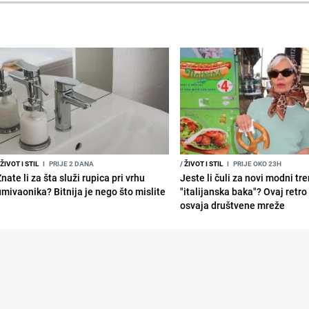
ŽIVOT I STIL
I
PRIJE 2 DANA
/
ŽIVOT I STIL
I
PRIJE OKO 23H
nate li za šta služi rupica pri vrhu
Jeste li čuli za novi modni tr
umivaonika? Bitnija je nego što mislite
"italijanska baka"? Ovaj retro 
osvaja društvene mreže