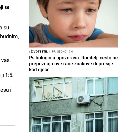
ji se
pa su
s budnim,
/
ŽIVOT I STIL
I
PRIJE OKO 15H
Psihologinja upozorava: Roditelji često ne
a vas.
prepoznaju ove rane znakove depresije
kod djece
i 1:5.
jesu i