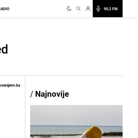
RADIO
90,2 FM
ed
osarajevo.ba
/
Najnovije