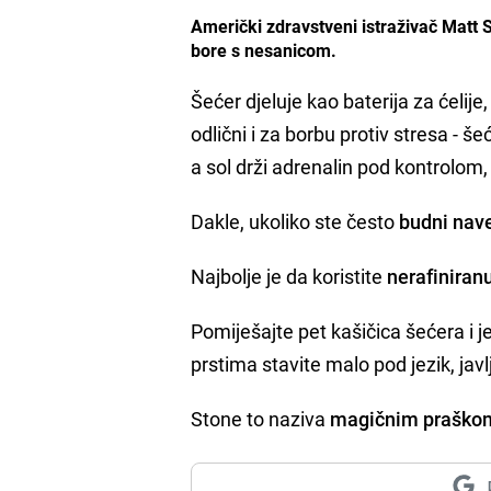
Američki zdravstveni istraživač Matt S
bore s nesanicom.
Šećer djeluje kao baterija za ćelij
odlični i za borbu protiv stresa - 
a sol drži adrenalin pod kontrolom,
Dakle, ukoliko ste često
budni nave
Najbolje je da koristite
nerafiniran
Pomiješajte pet kašičica šećera i je
prstima stavite malo pod jezik, jav
Stone to naziva
magičnim praško