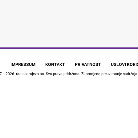
G
IMPRESSUM
KONTAKT
PRIVATNOST
USLOVI KOR
7. - 2026.
radiosarajevo.ba
. Sva prava pridržana. Zabranjeno preuzimanje sadržaja