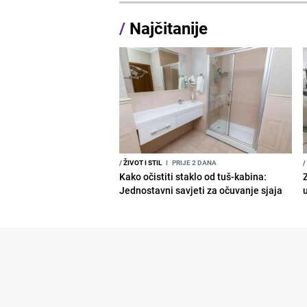
/
Najčitanije
/
ŽIVOT I STIL
I
PRIJE 2 DANA
/
Kako očistiti staklo od tuš-kabina:
Z
Jednostavni savjeti za očuvanje sjaja