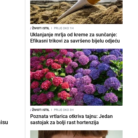
/
ŽIVOT I STIL
I
PRIJE OKO 1H
Uklanjanje mrlja od kreme za sunčanje:
Efikasni trikovi za savršeno bijelu odjeću
/
ŽIVOT I STIL
I
PRIJE OKO 3H
Poznata vrtlarica otkriva tajnu: Jedan
nisu
sastojak za bolji rast hortenzija