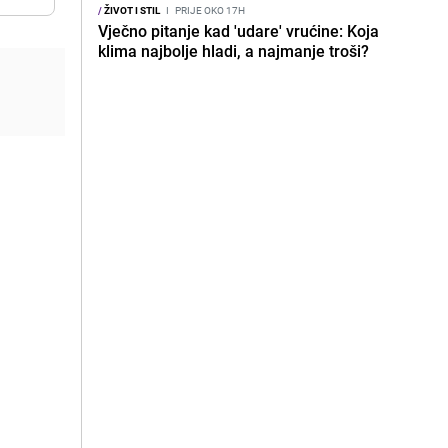
/
ŽIVOT I STIL
I
PRIJE OKO 17H
Vječno pitanje kad 'udare' vrućine: Koja
klima najbolje hladi, a najmanje troši?