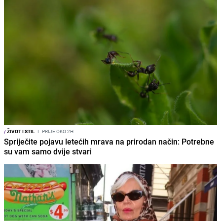
/
ŽIVOT I STIL
I
PRIJE OKO 2H
Spriječite pojavu letećih mrava na prirodan način: Potrebne
su vam samo dvije stvari