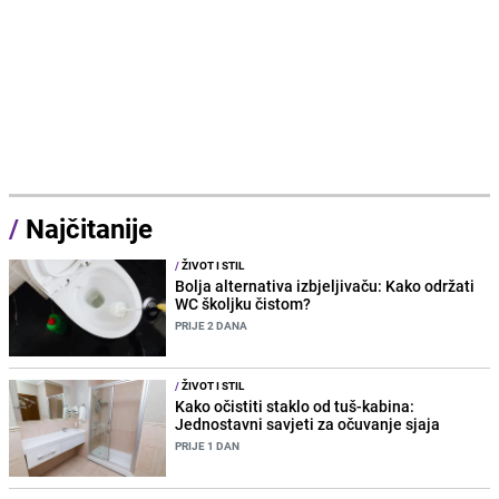
/
Najčitanije
/
ŽIVOT I STIL
Bolja alternativa izbjeljivaču: Kako održati
WC školjku čistom?
PRIJE 2 DANA
/
ŽIVOT I STIL
Kako očistiti staklo od tuš-kabina:
Jednostavni savjeti za očuvanje sjaja
PRIJE 1 DAN