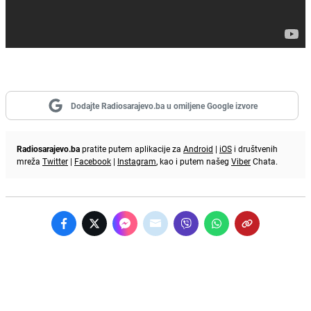
Dodajte Radiosarajevo.ba u omiljene Google izvore
Radiosarajevo.ba
pratite putem aplikacije za
Android
|
iOS
i društvenih
mreža
Twitter
|
Facebook
|
Instagram
, kao i putem našeg
Viber
Chata.