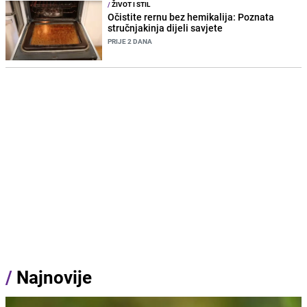
/
ŽIVOT I STIL
Očistite rernu bez hemikalija: Poznata
stručnjakinja dijeli savjete
PRIJE 2 DANA
/
Najnovije