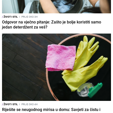
/
ŽIVOT I STIL
I
PRIJE OKO 3H
Odgovor na vječno pitanje: Zašto je bolje koristiti samo
jedan deterdžent za veš?
/
ŽIVOT I STIL
I
PRIJE OKO 4H
Riješite se neugodnog mirisa u domu: Savjeti za čistu i