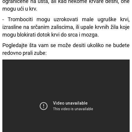
ograničene na usta, ali kad nekome krvare desni, one
mogu ući u krv.
- Trombociti mogu uzrokovati male ugruške krvi,
izrasline na srčanim zaliscima, ili upale krvnih žila koje
mogu blokirati dotok krvi do srca i mozga.
Pogledajte šta vam se može desiti ukoliko ne budete
redovno prali zube: