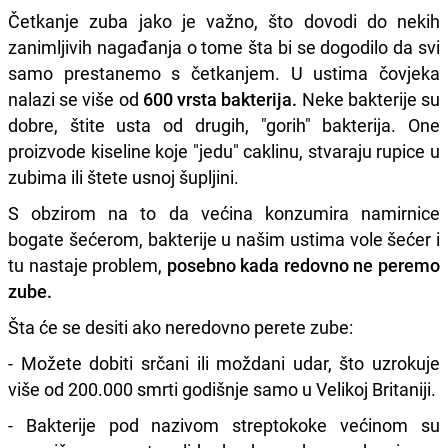
Četkanje zuba jako je važno, što dovodi do nekih
zanimljivih nagađanja o tome šta bi se dogodilo da svi
samo prestanemo s četkanjem. U ustima čovjeka
nalazi se više od
600 vrsta bakterija.
Neke bakterije su
dobre, štite usta od drugih, "gorih" bakterija. One
proizvode kiseline koje "jedu" caklinu, stvaraju rupice u
zubima ili štete usnoj šupljini.
S obzirom na to da većina konzumira namirnice
bogate šećerom, bakterije u našim ustima vole šećer i
tu nastaje problem,
posebno kada redovno ne peremo
zube.
Šta će se desiti ako neredovno perete zube:
- Možete dobiti srčani ili moždani udar, što uzrokuje
više od 200.000 smrti godišnje samo u Velikoj Britaniji.
- Bakterije pod nazivom streptokoke većinom su