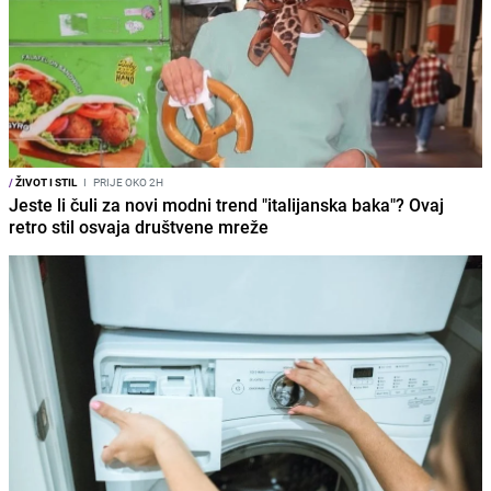
/
ŽIVOT I STIL
I
PRIJE OKO 2H
Jeste li čuli za novi modni trend "italijanska baka"? Ovaj
retro stil osvaja društvene mreže