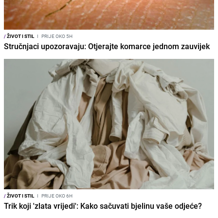
/
ŽIVOT I STIL
I
PRIJE OKO 5H
Stručnjaci upozoravaju: Otjerajte komarce jednom zauvijek
/
ŽIVOT I STIL
I
PRIJE OKO 6H
Trik koji 'zlata vrijedi': Kako sačuvati bjelinu vaše odjeće?