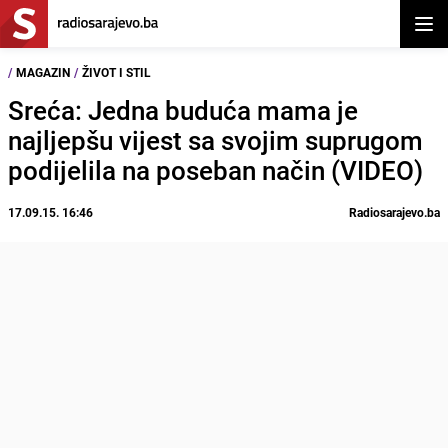
Otvor
/
MAGAZIN
/
ŽIVOT I STIL
Sreća: Jedna buduća mama je
najljepšu vijest sa svojim suprugom
podijelila na poseban način (VIDEO)
17.09.15. 16:46
Radiosarajevo.ba