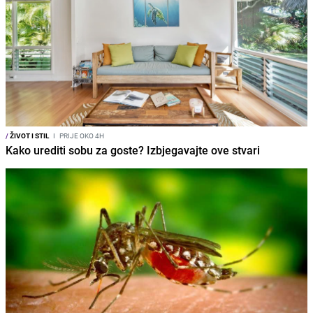
/
ŽIVOT I STIL
I
PRIJE OKO 4H
Kako urediti sobu za goste? Izbjegavajte ove stvari