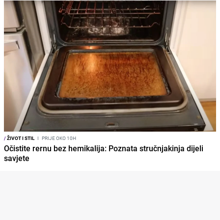
/
ŽIVOT I STIL
I
PRIJE OKO 10H
Očistite rernu bez hemikalija: Poznata stručnjakinja dijeli
savjete