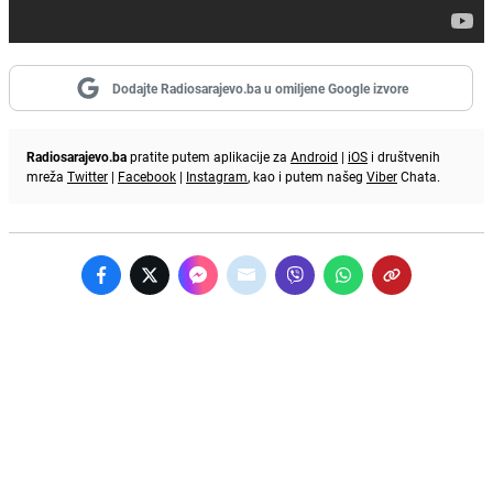
Dodajte Radiosarajevo.ba u omiljene Google izvore
Radiosarajevo.ba
pratite putem aplikacije za
Android
|
iOS
i društvenih
mreža
Twitter
|
Facebook
|
Instagram
, kao i putem našeg
Viber
Chata.