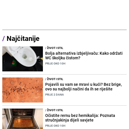
/
Najčitanije
/
ŽIVOT I STIL
Bolja alternativa izbjeljivaču: Kako održati
WC školjku čistom?
PRIJE OKO 10H
/
ŽIVOT I STIL
Pojavili su vam se mravi u kući? Bez brige,
ovo su najbolji načini da ih se riješite
PRIJE 2 DANA
/
ŽIVOT I STIL
Očistite rernu bez hemikalija: Poznata
stručnjakinja dijeli savjete
PRIJE OKO 10H