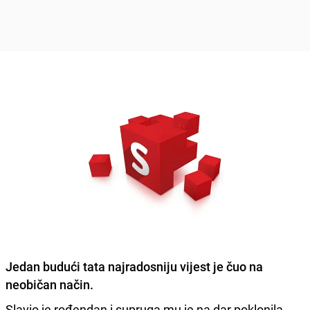
Jedan budući tata najradosniju vijest je čuo na
neobičan način.
Slavio je rođendan i supruga mu je na dar poklonila