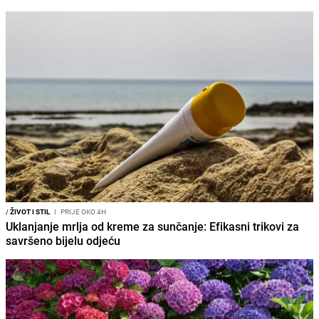
/
ŽIVOT I STIL
I
PRIJE OKO 4H
Uklanjanje mrlja od kreme za sunčanje: Efikasni trikovi za
savršeno bijelu odjeću