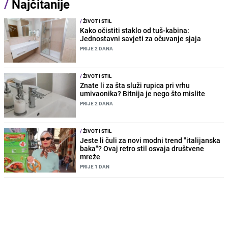
/
Najčitanije
/
ŽIVOT I STIL
Kako očistiti staklo od tuš-kabina:
Jednostavni savjeti za očuvanje sjaja
PRIJE 2 DANA
/
ŽIVOT I STIL
Znate li za šta služi rupica pri vrhu
umivaonika? Bitnija je nego što mislite
PRIJE 2 DANA
/
ŽIVOT I STIL
Jeste li čuli za novi modni trend "italijanska
baka"? Ovaj retro stil osvaja društvene
mreže
PRIJE 1 DAN