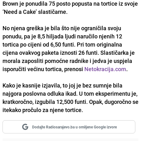
Brown je ponudila 75 posto popusta na tortice iz svoje
‘Need a Cake’ slastičarne.
No njena greška je bila što nije ograničila svoju
ponudu, pa je 8,5 hiljada ljudi naručilo njenih 12
tortica po cijeni od 6,50 funti. Pri tom originalna
cijena ovakvog paketa iznosti 26 funti. Slastičarka je
morala zaposliti pomoćne radnike i jedva je uspjela
isporučiti većinu tortica, prenosi
Netokracija.com
.
Kako je kasnije izjavila, to joj je bez sumnje bila
najgora poslovna odluka ikad. U tom eksperimentu je,
kratkoročno, izgubila 12,500 funti. Opak, dugoročno se
itekako pročulo za njene tortice.
Dodajte Radiosarajevo.ba u omiljene Google izvore