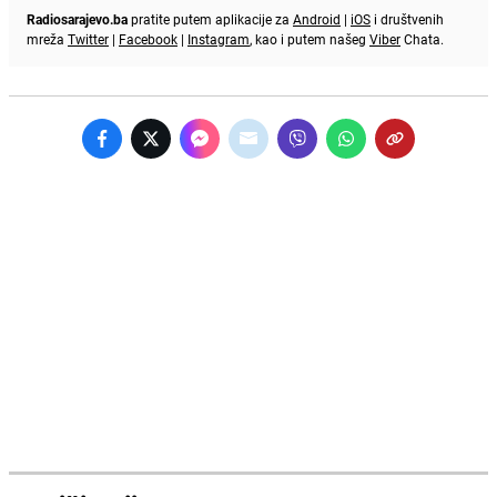
Radiosarajevo.ba
pratite putem aplikacije za
Android
|
iOS
i društvenih
mreža
Twitter
|
Facebook
|
Instagram
, kao i putem našeg
Viber
Chata.