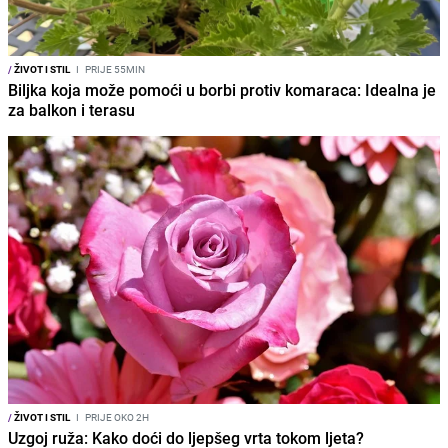
/
ŽIVOT I STIL
I
PRIJE 55MIN
Biljka koja može pomoći u borbi protiv komaraca: Idealna je
za balkon i terasu
/
ŽIVOT I STIL
I
PRIJE OKO 2H
Uzgoj ruža: Kako doći do ljepšeg vrta tokom ljeta?