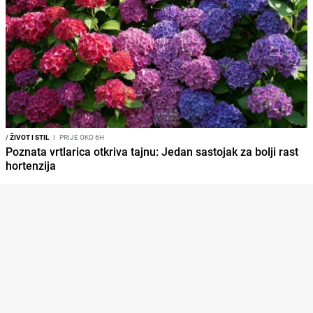
/
ŽIVOT I STIL
I
PRIJE OKO 6H
Poznata vrtlarica otkriva tajnu: Jedan sastojak za bolji rast
hortenzija