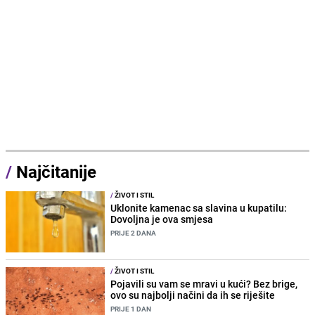
/
Najčitanije
/
ŽIVOT I STIL
Uklonite kamenac sa slavina u kupatilu:
Dovoljna je ova smjesa
PRIJE 2 DANA
/
ŽIVOT I STIL
Pojavili su vam se mravi u kući? Bez brige,
ovo su najbolji načini da ih se riješite
PRIJE 1 DAN