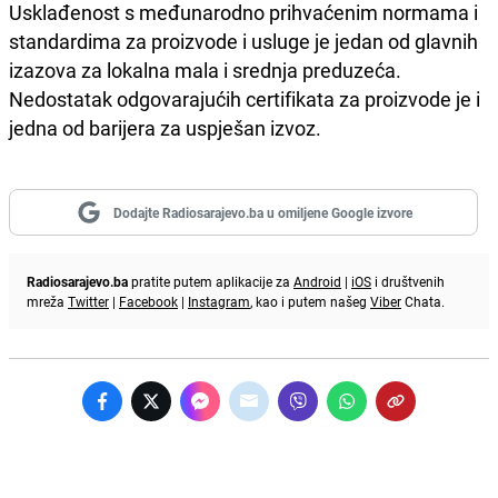
Usklađenost s međunarodno prihvaćenim normama i
standardima za proizvode i usluge je jedan od glavnih
izazova za lokalna mala i srednja preduzeća.
Nedostatak odgovarajućih certifikata za proizvode je i
jedna od barijera za uspješan izvoz.
Dodajte Radiosarajevo.ba u omiljene Google izvore
Radiosarajevo.ba
pratite putem aplikacije za
Android
|
iOS
i društvenih
mreža
Twitter
|
Facebook
|
Instagram
, kao i putem našeg
Viber
Chata.