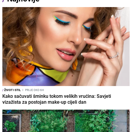
/
ŽIVOT I STIL
I
PRIJE OKO 6H
Kako sačuvati šminku tokom velikih vrućina: Savjeti
vizažista za postojan make-up cijeli dan