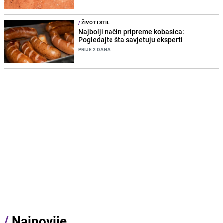
/
ŽIVOT I STIL
Najbolji način pripreme kobasica:
Pogledajte šta savjetuju eksperti
PRIJE 2 DANA
/
Najnovije