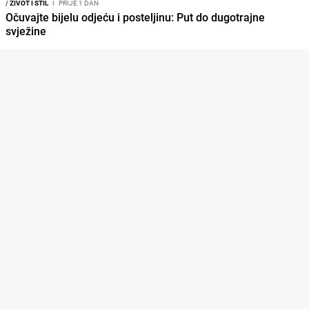
/
ŽIVOT I STIL
I
PRIJE 1 DAN
Očuvajte bijelu odjeću i posteljinu: Put do dugotrajne
svježine