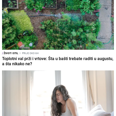
/
ŽIVOT I STIL
I
PRIJE OKO 6H
Toplotni val prži i vrtove: Šta u bašti trebate raditi u augustu,
a šta nikako ne?