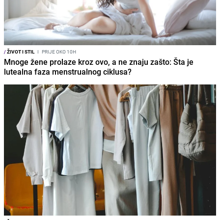
/
ŽIVOT I STIL
I
PRIJE OKO 10H
Mnoge žene prolaze kroz ovo, a ne znaju zašto: Šta je
lutealna faza menstrualnog ciklusa?