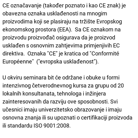
CE označavanje (također poznato i kao CE znak) je
obavezna oznaka usklađenosti na mnogim
proizvodima koji se plasiraju na tržište Evropskog
ekonomskog prostora (EEA). Sa CE oznakom na
proizvodu proizvođač osigurava da je proizvod
usklađen s osnovnim zahtjevima primjenjivih EC
direktiva. Oznaka "CE" je kratica od "Conformité
Européenne" ("evropska usklađenost").
U okviru seminara bit će održane i obuke u formi
intenzivnog četverodnevnog kursa za grupu od 20
lokalnih konsultanata, tehnologa i inžinjera
zainteresovanih da razviju ove sposobnosti. Svi
učesnici imaju univerzitetsko obrazovanje i imaju
osnovna znanja ili su upoznati o certifikaciji proizvoda
ili standardu ISO 9001:2008.