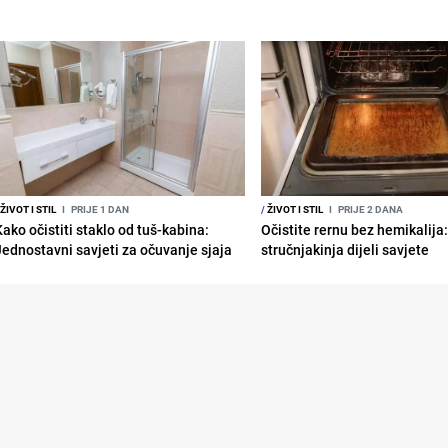
ŽIVOT I STIL
I
PRIJE 1 DAN
/
ŽIVOT I STIL
I
PRIJE 2 DANA
Kako očistiti staklo od tuš-kabina:
Očistite rernu bez hemikalija
Jednostavni savjeti za očuvanje sjaja
stručnjakinja dijeli savjete