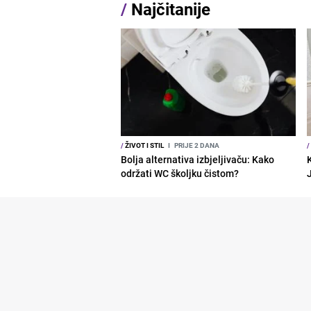
/
Najčitanije
/
ŽIVOT I STIL
I
PRIJE 2 DANA
/
Bolja alternativa izbjeljivaču: Kako
održati WC školjku čistom?