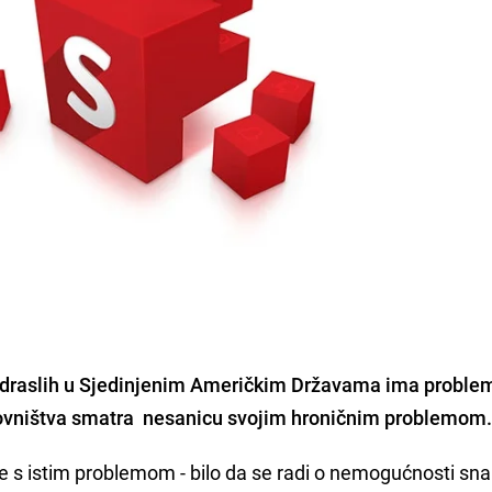
o odraslih u Sjedinjenim Američkim Državama ima proble
novništva smatra nesanicu svojim hroničnim problemom
e s istim problemom - bilo da se radi o nemogućnosti sna