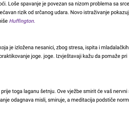
 noći. Loše spavanje je povezan sa nizom problema sa src
povećavan rizik od srčanog udara. Novo istraživanje pokazu
 piše
Huffington.
oja je izložena nesanici, zbog stresa, ispita i mladalačkih
raktikovanje joge. joge. Izvještavaji kažu da pomaže pri
 prije toga laganu šetnju. Ove vježbe smirit će vaš nervni 
anje odagnava misli, smiruje, a meditacija podstiče norm