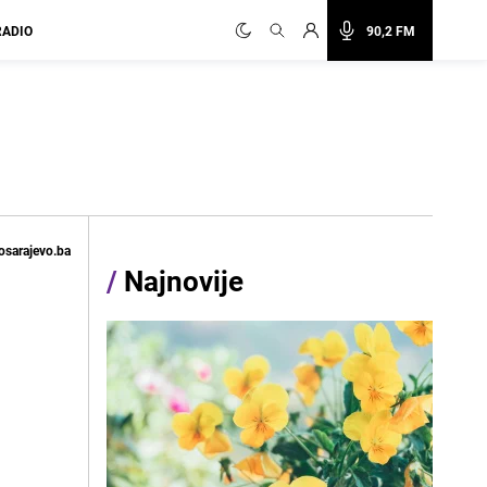
RADIO
90,2 FM
osarajevo.ba
/
Najnovije