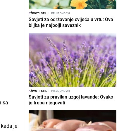
/
ŽIVOT I STIL
I
PRIJE OKO 2H
Savjeti za održavanje cvijeća u vrtu: Ova
biljka je najbolji saveznik
/
ŽIVOT I STIL
I
PRIJE OKO 2H
Savjeti za pravilan uzgoj lavande: Ovako
m sa
je treba njegovati
.
 kada je