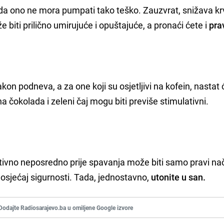
 da ono ne mora pumpati tako teško. Zauzvrat, snižava kr
že biti prilično umirujuće i opuštajuće, a pronaći ćete i
pra
on podneva, a za one koji su osjetljivi na kofein, nastat 
a čokolada i zeleni čaj mogu biti previše stimulativni.
ativno neposredno prije spavanja može biti samo pravi na
 osjećaj sigurnosti. Tada, jednostavno,
utonite u san.
Dodajte Radiosarajevo.ba u omiljene Google izvore