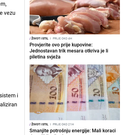
em,
je vezu
/
ŽIVOT I STIL
I
PRIJE OKO 4H
Provjerite ovo prije kupovine:
Jednostavan trik mesara otkriva je li
piletina svježa
sistem i
aliziran
/
ŽIVOT I STIL
I
PRIJE OKO 21H
Smanjite potrošnju energije: Mali koraci