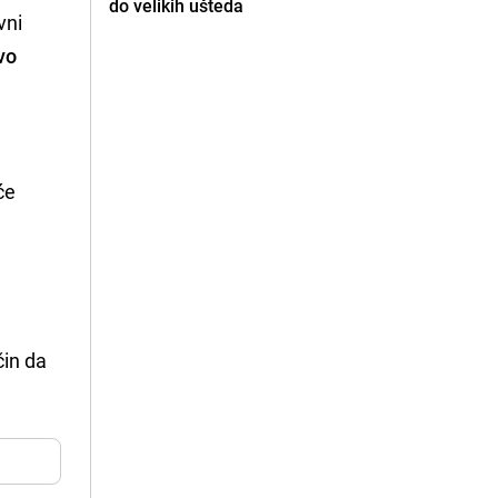
do velikih ušteda
vni
vo
će
čin da