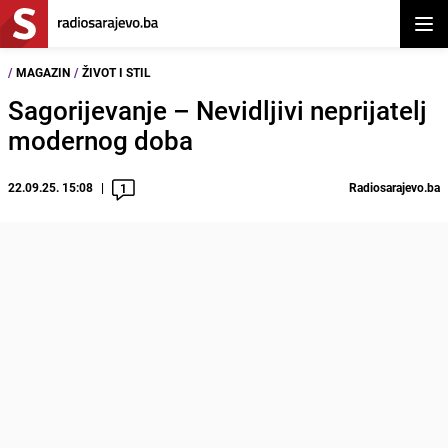
Otvor
/
MAGAZIN
/
ŽIVOT I STIL
Sagorijevanje – Nevidljivi neprijatelj
modernog doba
22.09.25. 15:08
Radiosarajevo.ba
1