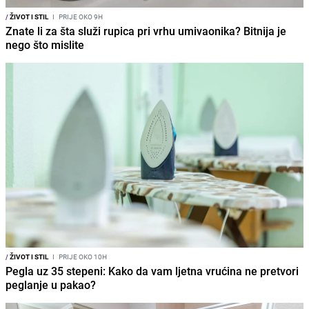
/
ŽIVOT I STIL
I
PRIJE OKO 9H
Znate li za šta služi rupica pri vrhu umivaonika? Bitnija je
nego što mislite
/
ŽIVOT I STIL
I
PRIJE OKO 10H
Pegla uz 35 stepeni: Kako da vam ljetna vrućina ne pretvori
peglanje u pakao?