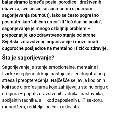
balansiramo između posla, porodice i društvenih
obaveza, sve češće se susrećemo s pojmom
sagorijevanja (burnout). Iako se često pogrešno
posmatra kao "običan umor" ili "loš dan na poslu",
sagorijevanje je mnogo ozbiljniji problem –
prepoznat je kao zdravstveno stanje od strane
Svjetske zdravstvene organizacije i može imati
dugoročne posljedice na mentalno i fizičko zdravlje.
Šta je sagorijevanje?
Sagorijevanje je stanje emocionalne, mentalne i
fizičke iscrpljenosti koje nastaje uslijed dugotrajnog
stresa i preopterećenja. Najčešće se javlja kod onih
koji rade u profesijama koje zahtijevaju stalnu brigu o
drugima – poput zdravstvenih radnika, nastavnika,
socijalnih radnika, ali i kod zaposlenih u IT sektoru,
menadžera, roditelja, pa čak i aktivista.