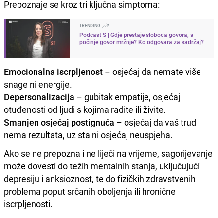
Prepoznaje se kroz tri ključna simptoma:
TRENDING
Podcast S | Gdje prestaje sloboda govora, a
počinje govor mržnje? Ko odgovara za sadržaj?
Emocionalna iscrpljenost
– osjećaj da nemate više
snage ni energije.
Depersonalizacija
– gubitak empatije, osjećaj
otuđenosti od ljudi s kojima radite ili živite.
Smanjen osjećaj postignuća
– osjećaj da vaš trud
nema rezultata, uz stalni osjećaj neuspjeha.
Ako se ne prepozna i ne liječi na vrijeme, sagorijevanje
može dovesti do težih mentalnih stanja, uključujući
depresiju i anksioznost, te do fizičkih zdravstvenih
problema poput srčanih oboljenja ili hronične
iscrpljenosti.