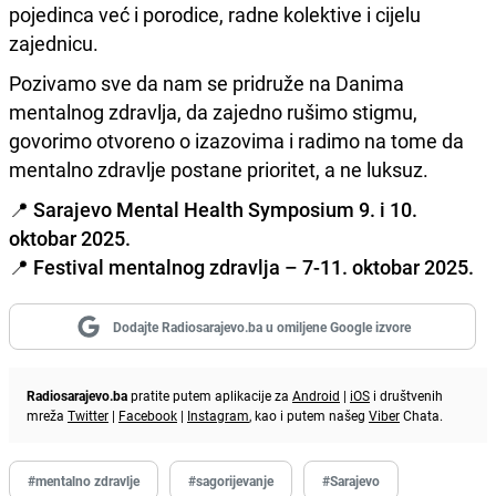
pojedinca već i porodice, radne kolektive i cijelu
zajednicu.
Pozivamo sve da nam se pridruže na Danima
mentalnog zdravlja, da zajedno rušimo stigmu,
govorimo otvoreno o izazovima i radimo na tome da
mentalno zdravlje postane prioritet, a ne luksuz.
📍
Sarajevo Mental Health Symposium 9. i 10.
oktobar 2025.
📍 Festival mentalnog zdravlja – 7-11. oktobar 2025.
Dodajte Radiosarajevo.ba u omiljene Google izvore
Radiosarajevo.ba
pratite putem aplikacije za
Android
|
iOS
i društvenih
mreža
Twitter
|
Facebook
|
Instagram
, kao i putem našeg
Viber
Chata.
#mentalno zdravlje
#sagorijevanje
#Sarajevo