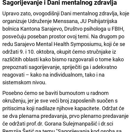
Sagorijevanje i Dani mentalnog zdravlja
Upravo zato, ovogodišnji Dani mentalnog zdravlja, koje
organizuje Udruženje Menssana, JU Psihijatrijska
bolnica Kantona Sarajevo, Društvo psihologa u FBIH,
posvećuju poseban prostor ovoj temi. Na drugom po
redu Sarajevo Mental Health Symposiumu, koji će se
održati 9. i 10. oktobra, okupit ćemo stručnjake iz
različitih oblasti kako bismo razgovarali o tome kako
prepoznati sagorijevanje, spriječiti ga i adekvatno
reagovati – kako na individualnom, tako i na
sistemskom nivou.
Posebno ćemo se baviti burnoutom u radnom
okruženju, jer je sve veći broj zaposlenih suočen s
pritiscima koji nadilaze njihove kapacitete. Održat će
se dva plenarna predavanja, prvo plenarno predavanje
će održati prof.dr. Gorana Sulejmanpašić i dr.sci
Remzija Šetić na temu "Sagorijevanja kod osoba sa