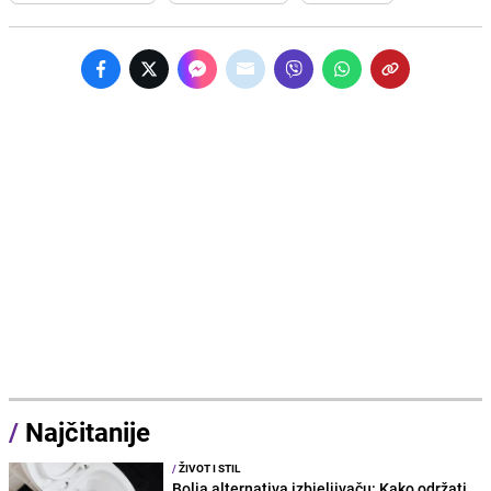
/
Najčitanije
/
ŽIVOT I STIL
Bolja alternativa izbjeljivaču: Kako održati