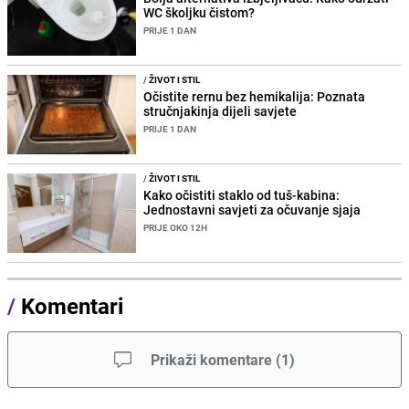
WC školjku čistom?
PRIJE 1 DAN
/
ŽIVOT I STIL
Očistite rernu bez hemikalija: Poznata
stručnjakinja dijeli savjete
PRIJE 1 DAN
/
ŽIVOT I STIL
Kako očistiti staklo od tuš-kabina:
Jednostavni savjeti za očuvanje sjaja
PRIJE OKO 12H
/
Komentari
Prikaži komentare
(
1
)