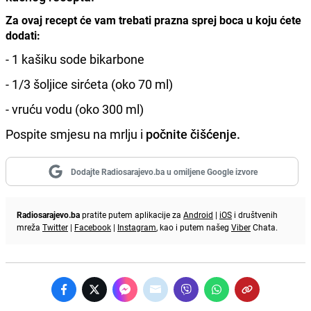
Za ovaj recept će vam trebati prazna sprej boca u koju ćete
dodati:
- 1 kašiku sode bikarbone
- 1/3 šoljice sirćeta (oko 70 ml)
- vruću vodu (oko 300 ml)
Pospite smjesu na mrlju i
počnite čišćenje.
Dodajte Radiosarajevo.ba u omiljene Google izvore
Radiosarajevo.ba
pratite putem aplikacije za
Android
|
iOS
i društvenih
mreža
Twitter
|
Facebook
|
Instagram
, kao i putem našeg
Viber
Chata.