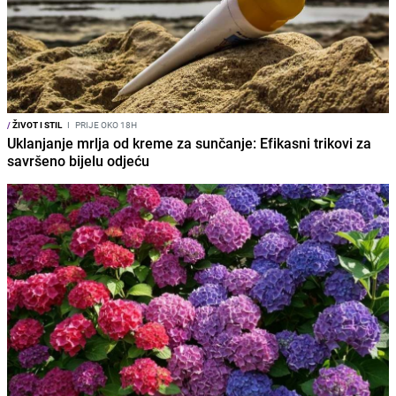
/
ŽIVOT I STIL
I
PRIJE OKO 18H
Uklanjanje mrlja od kreme za sunčanje: Efikasni trikovi za
savršeno bijelu odjeću