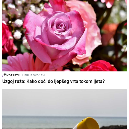
/
ŽIVOT I STIL
I
PRIJE OKO 17H
Uzgoj ruža: Kako doći do ljepšeg vrta tokom ljeta?