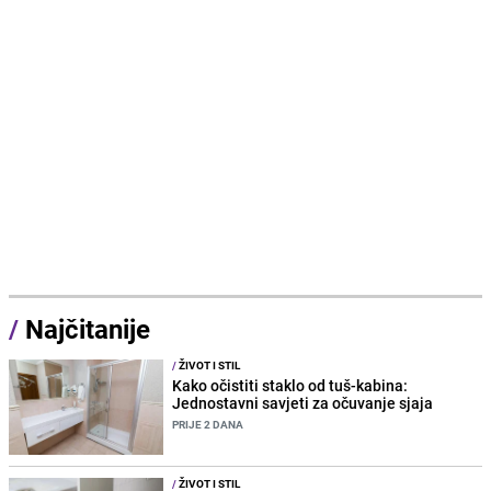
/
Najčitanije
/
ŽIVOT I STIL
Kako očistiti staklo od tuš-kabina:
Jednostavni savjeti za očuvanje sjaja
PRIJE 2 DANA
/
ŽIVOT I STIL