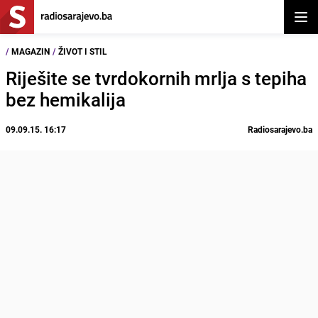
Otvor
/
MAGAZIN
/
ŽIVOT I STIL
Riješite se tvrdokornih mrlja s tepiha
bez hemikalija
09.09.15. 16:17
Radiosarajevo.ba