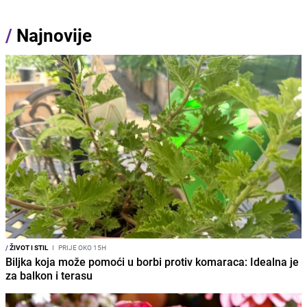
/
Najnovije
/
ŽIVOT I STIL
I
PRIJE OKO 15H
Biljka koja može pomoći u borbi protiv komaraca: Idealna je
za balkon i terasu