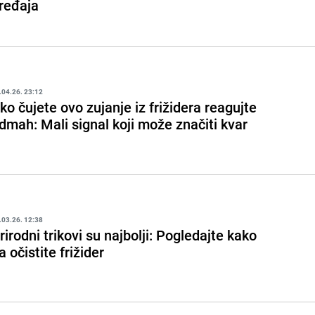
ređaja
.04.26. 23:12
ko čujete ovo zujanje iz frižidera reagujte
dmah: Mali signal koji može značiti kvar
.03.26. 12:38
rirodni trikovi su najbolji: Pogledajte kako
a očistite frižider