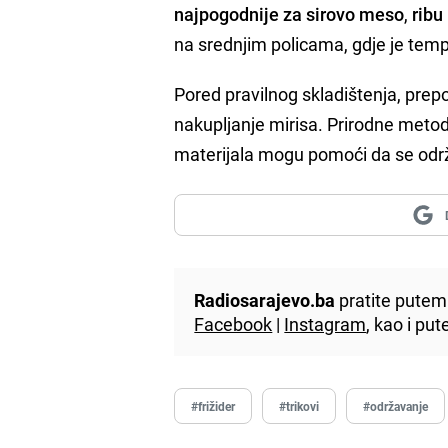
najpogodnije za sirovo meso
,
ribu 
na srednjim policama, gdje je temp
Pored pravilnog skladištenja, prepor
nakupljanje mirisa. Prirodne metod
materijala mogu pomoći da se održi
Radiosarajevo.ba
pratite putem 
Facebook
|
Instagram
, kao i p
#frižider
#trikovi
#održavanje