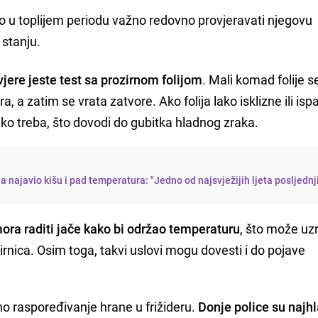
o u toplijem periodu važno redovno provjeravati njegovu
 stanju.
jere jeste test sa prozirnom folijom
. Mali komad folije s
a, a zatim se vrata zatvore. Ako folija lako isklizne ili isp
ako treba, što dovodi do gubitka hladnog zraka.
najavio kišu i pad temperatura: "Jedno od najsvježijih ljeta posljednj
mora raditi jače kako bi održao temperaturu
, što može uz
irnica. Osim toga, takvi uslovi mogu dovesti i do pojave
no raspoređivanje hrane u frižideru.
Donje police su najhl