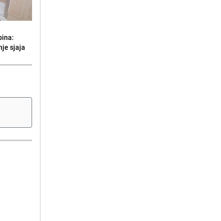
bina:
je sjaja