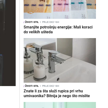
/
ŽIVOT I STIL
I
PRIJE OKO 16H
Smanjite potrošnju energije: Mali koraci
do velikih ušteda
/
ŽIVOT I STIL
I
PRIJE OKO 18H
Znate li za šta služi rupica pri vrhu
umivaonika? Bitnija je nego što mislite