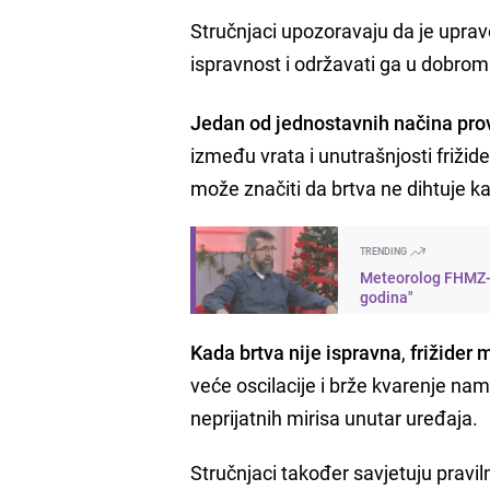
Stručnjaci upozoravaju da je uprav
ispravnost i održavati ga u dobrom
Jedan od jednostavnih načina prov
između vrata i unutrašnjosti frižider
može značiti da brtva ne dihtuje k
TRENDING
Meteorolog FHMZ-a 
godina"
Kada brtva nije ispravna
,
frižider 
veće oscilacije i brže kvarenje nam
neprijatnih mirisa unutar uređaja.
Stručnjaci također savjetuju pravil