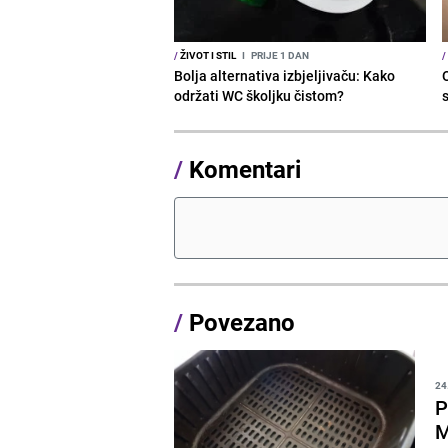
/
ŽIVOT I STIL
I
PRIJE 1 DAN
/
Bolja alternativa izbjeljivaču: Kako
održati WC školjku čistom?
s
/
Komentari
/
Povezano
24
P
M