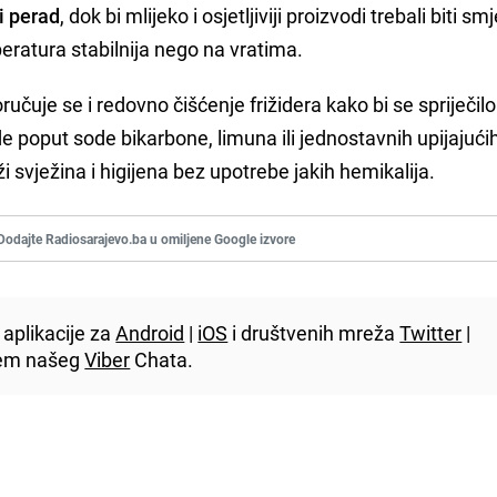
i perad
, dok bi mlijeko i osjetljiviji proizvodi trebali biti sm
eratura stabilnija nego na vratima.
učuje se i redovno čišćenje frižidera kako bi se spriječilo
e poput sode bikarbone, limuna ili jednostavnih upijajući
 svježina i higijena bez upotrebe jakih hemikalija.
Dodajte Radiosarajevo.ba u omiljene Google izvore
aplikacije za
Android
|
iOS
i društvenih mreža
Twitter
|
utem našeg
Viber
Chata.