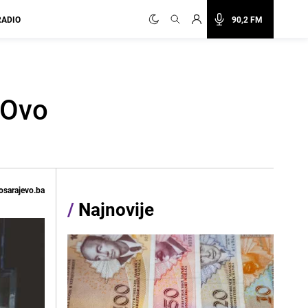
RADIO
90,2 FM
: Ovo
osarajevo.ba
/
Najnovije