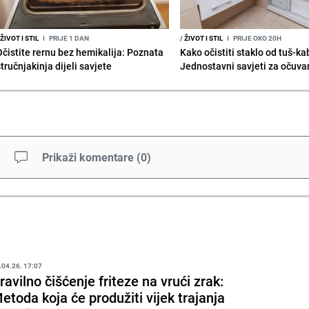
ŽIVOT I STIL
I
PRIJE 1 DAN
/
ŽIVOT I STIL
I
PRIJE OKO 20H
Očistite rernu bez hemikalija: Poznata
Kako očistiti staklo od tuš-ka
tručnjakinja dijeli savjete
Jednostavni savjeti za očuvan
Prikaži komentare
(
0
)
.04.26. 17:07
ravilno čišćenje friteze na vrući zrak:
etoda koja će produžiti vijek trajanja