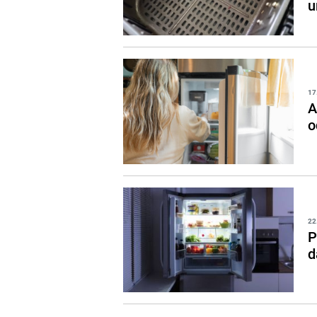
u
17
A
o
22
P
d