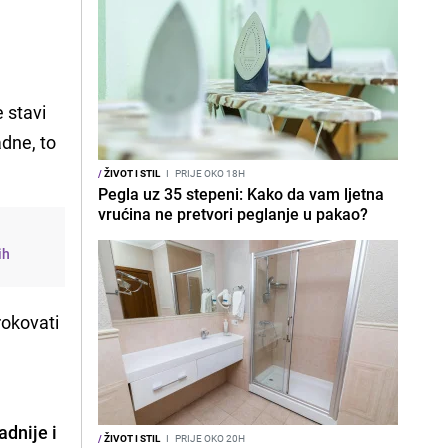
e stavi
adne, to
/
ŽIVOT I STIL
I
PRIJE OKO 18H
Pegla uz 35 stepeni: Kako da vam ljetna
vrućina ne pretvori peglanje u pakao?
ih
rokovati
adnije i
/
ŽIVOT I STIL
I
PRIJE OKO 20H