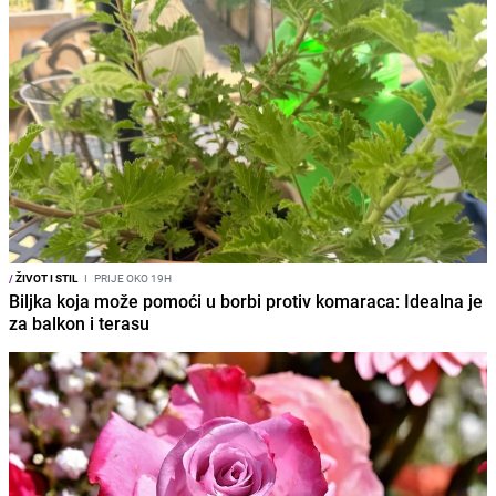
/
ŽIVOT I STIL
I
PRIJE OKO 19H
Biljka koja može pomoći u borbi protiv komaraca: Idealna je
za balkon i terasu