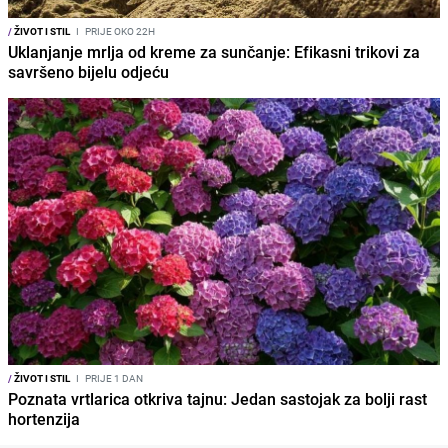
/
ŽIVOT I STIL
I
PRIJE OKO 22H
Uklanjanje mrlja od kreme za sunčanje: Efikasni trikovi za
savršeno bijelu odjeću
/
ŽIVOT I STIL
I
PRIJE 1 DAN
Poznata vrtlarica otkriva tajnu: Jedan sastojak za bolji rast
hortenzija