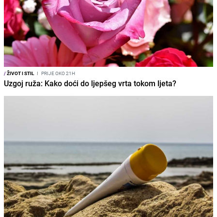
/
ŽIVOT I STIL
I
PRIJE OKO 21H
Uzgoj ruža: Kako doći do ljepšeg vrta tokom ljeta?