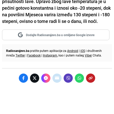
prisutnosti lave. Upravo zbog lave temperatura je u
pećini gotovo konstantna i iznosi oko -20 stepeni, dok
na površini Mjeseca varira između 130 stepeni i -180
stepeni, ovisno o tome radi li se o danu, ili noći.
Dodajte Radiosarajevo.ba u omiljene Google izvore
Radiosarajevo.ba
pratite putem aplikacije za
Android
|
iOS
i društvenih
mreža
Twitter
|
Facebook
|
Instagram
, kao i putem našeg
Viber
Chata.