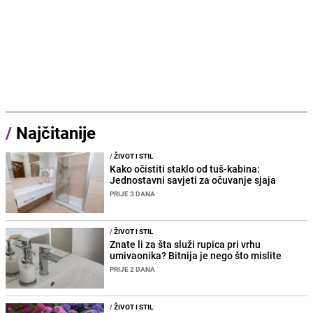
/
Najčitanije
/
ŽIVOT I STIL
Kako očistiti staklo od tuš-kabina:
Jednostavni savjeti za očuvanje sjaja
PRIJE 3 DANA
/
ŽIVOT I STIL
Znate li za šta služi rupica pri vrhu
umivaonika? Bitnija je nego što mislite
PRIJE 2 DANA
/
ŽIVOT I STIL