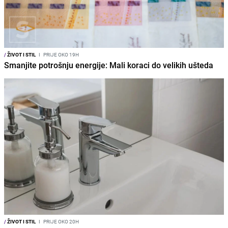
/
ŽIVOT I STIL
I
PRIJE OKO 19H
Smanjite potrošnju energije: Mali koraci do velikih ušteda
/
ŽIVOT I STIL
I
PRIJE OKO 20H