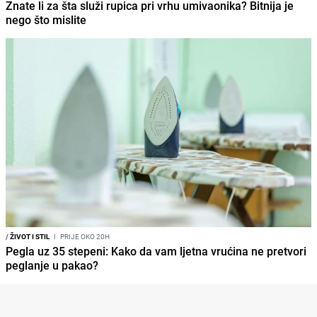
Znate li za šta služi rupica pri vrhu umivaonika? Bitnija je
nego što mislite
/
ŽIVOT I STIL
I
PRIJE OKO 20H
Pegla uz 35 stepeni: Kako da vam ljetna vrućina ne pretvori
peglanje u pakao?