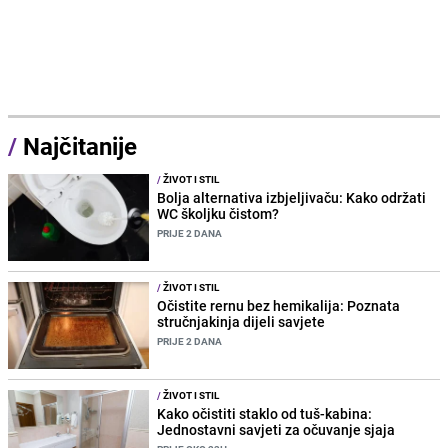
/
Najčitanije
/
ŽIVOT I STIL
Bolja alternativa izbjeljivaču: Kako održati
WC školjku čistom?
PRIJE 2 DANA
/
ŽIVOT I STIL
Očistite rernu bez hemikalija: Poznata
stručnjakinja dijeli savjete
PRIJE 2 DANA
/
ŽIVOT I STIL
Kako očistiti staklo od tuš-kabina:
Jednostavni savjeti za očuvanje sjaja