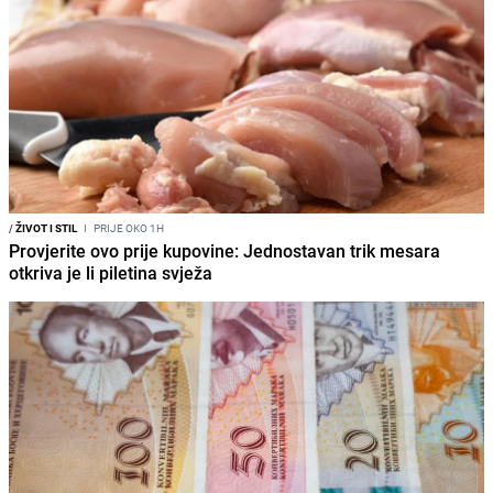
/
ŽIVOT I STIL
I
PRIJE OKO 1H
Provjerite ovo prije kupovine: Jednostavan trik mesara
otkriva je li piletina svježa