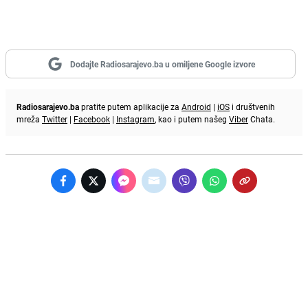
Dodajte Radiosarajevo.ba u omiljene Google izvore
Radiosarajevo.ba
pratite putem aplikacije za
Android
|
iOS
i društvenih
mreža
Twitter
|
Facebook
|
Instagram
, kao i putem našeg
Viber
Chata.