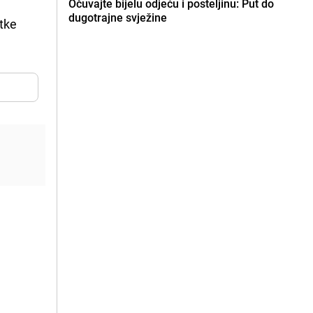
Očuvajte bijelu odjeću i posteljinu: Put do
dugotrajne svježine
atke