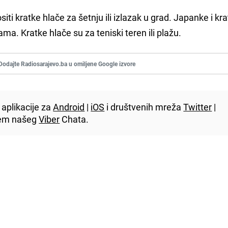
iti kratke hlače za šetnju ili izlazak u grad. Japanke i kr
ama. Kratke hlače su za teniski teren ili plažu.
Dodajte Radiosarajevo.ba u omiljene Google izvore
aplikacije za
Android
|
iOS
i društvenih mreža
Twitter
|
utem našeg
Viber
Chata.