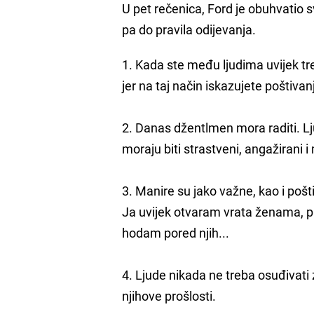
U pet rečenica, Ford je obuhvatio
pa do pravila odijevanja.
1. Kada ste među ljudima uvijek tre
jer na taj način iskazujete poštiv
2. Danas džentlmen mora raditi. Lj
moraju biti strastveni, angažirani i
3. Manire su jako važne, kao i pošt
Ja uvijek otvaram vrata ženama, p
hodam pored njih...
4. Ljude nikada ne treba osuđivati 
njihove prošlosti.