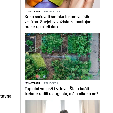
/
ŽIVOT I STIL
I
PRIJE OKO 9H
Kako sačuvati šminku tokom velikih
vrućina: Savjeti vizažista za postojan
make-up cijeli dan
/
ŽIVOT I STIL
I
PRIJE OKO 9H
Toplotni val prži i vrtove: Šta u bašti
trebate raditi u augustu, a šta nikako ne?
stavna