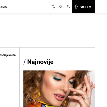
RADIO
90,2 FM
osarajevo.ba
/
Najnovije