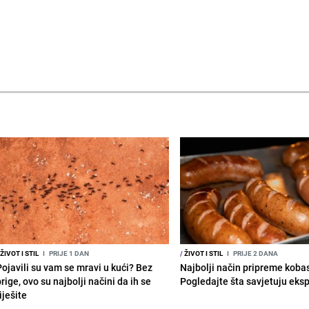
ŽIVOT I STIL
I
PRIJE 1 DAN
/
ŽIVOT I STIL
I
PRIJE 2 DANA
Pojavili su vam se mravi u kući? Bez
Najbolji način pripreme koba
rige, ovo su najbolji načini da ih se
Pogledajte šta savjetuju eksp
iješite