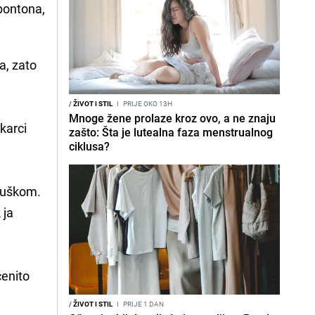
bontona,
a, zato
/
ŽIVOT I STIL
I
PRIJE OKO 13H
Mnoge žene prolaze kroz ovo, a ne znaju
karci
zašto: Šta je lutealna faza menstrualnog
ciklusa?
 muškom.
 ja
ćenito
/
ŽIVOT I STIL
I
PRIJE 1 DAN