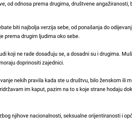
 sve, od odnosa prema drugima, društvene angažiranosti, 
bate biti najbolja verzija sebe, od ponašanja do odijevanj
anje prema drugim ljudima oko sebe.
udi koji ne rade dosađuju se, a dosadni su i drugima. Muš
 moraju doprinositi zajednici.
ivanje nekih pravila kada ste u društvu, bilo ženskom ili
ridržavam im kaput, pazim na to s koje strane hodaju dok
zbog njihove nacionalnosti, seksualne orijentiranosti i op