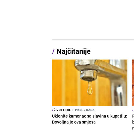
/
Najčitanije
/
ŽIVOT I STIL
I
PRIJE 2 DANA
/
Uklonite kamenac sa slavina u kupatilu:
Dovoljna je ova smjesa
b
r