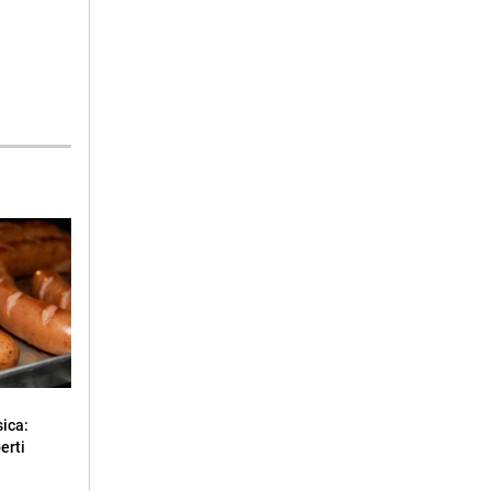
sica:
erti