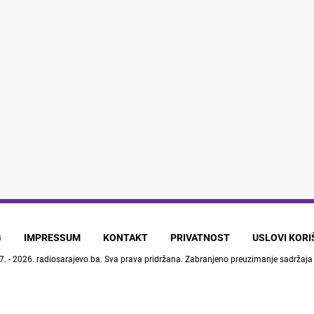
G
IMPRESSUM
KONTAKT
PRIVATNOST
USLOVI KOR
7. - 2026.
radiosarajevo.ba
. Sva prava pridržana. Zabranjeno preuzimanje sadržaja