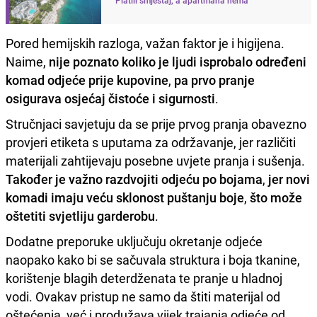
Pored hemijskih razloga, važan faktor je i higijena.
Naime,
nije poznato koliko je ljudi isprobalo određeni
komad odjeće prije kupovine
,
pa prvo pranje
osigurava osjećaj čistoće i sigurnosti
.
Stručnjaci savjetuju da se prije prvog pranja obavezno
provjeri etiketa s uputama za održavanje, jer različiti
materijali zahtijevaju posebne uvjete pranja i sušenja.
Također je važno razdvojiti odjeću po bojama
,
jer novi
komadi imaju veću sklonost puštanju boje
,
što može
oštetiti svjetliju garderobu
.
Dodatne preporuke uključuju okretanje odjeće
naopako kako bi se sačuvala struktura i boja tkanine,
korištenje blagih deterdženata te pranje u hladnoj
vodi. Ovakav pristup ne samo da štiti materijal od
oštećenja, već i produžava vijek trajanja odjeće od