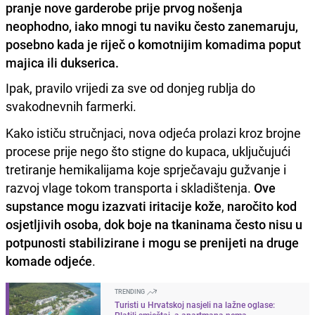
pranje nove garderobe prije prvog nošenja
neophodno, iako mnogi tu naviku često zanemaruju,
posebno kada je riječ o komotnijim komadima poput
majica ili dukserica.
Ipak, pravilo vrijedi za sve od donjeg rublja do
svakodnevnih farmerki.
Kako ističu stručnjaci, nova odjeća prolazi kroz brojne
procese prije nego što stigne do kupaca, uključujući
tretiranje hemikalijama koje sprječavaju gužvanje i
razvoj vlage tokom transporta i skladištenja.
Ove
supstance mogu izazvati iritacije kože
,
naročito kod
osjetljivih osoba
,
dok boje na tkaninama često nisu u
potpunosti stabilizirane i mogu se prenijeti na druge
komade odjeće
.
TRENDING
Turisti u Hrvatskoj nasjeli na lažne oglase:
Platili smještaj, a apartmana nema