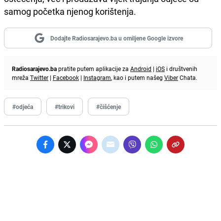
samog početka njenog korištenja.
Dodajte Radiosarajevo.ba u omiljene Google izvore
Radiosarajevo.ba
pratite putem aplikacije za
Android
|
iOS
i društvenih
mreža
Twitter
|
Facebook
|
Instagram
, kao i putem našeg
Viber
Chata.
#odjeća
#trikovi
#čišćenje