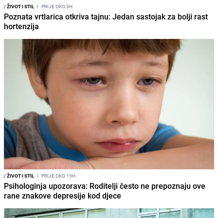
/
ŽIVOT I STIL
I
PRIJE OKO 3H
Poznata vrtlarica otkriva tajnu: Jedan sastojak za bolji rast
hortenzija
/
ŽIVOT I STIL
I
PRIJE OKO 15H
Psihologinja upozorava: Roditelji često ne prepoznaju ove
rane znakove depresije kod djece