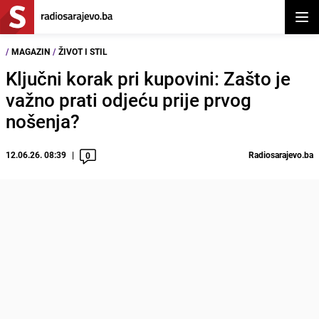
Otvor
/
MAGAZIN
/
ŽIVOT I STIL
Ključni korak pri kupovini: Zašto je
važno prati odjeću prije prvog
nošenja?
12.06.26. 08:39
Radiosarajevo.ba
0