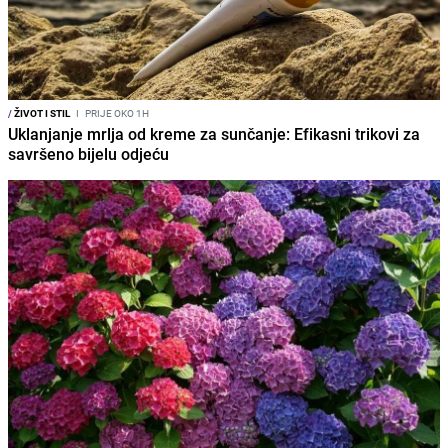
/
ŽIVOT I STIL
I
PRIJE OKO 1H
Uklanjanje mrlja od kreme za sunčanje: Efikasni trikovi za
savršeno bijelu odjeću