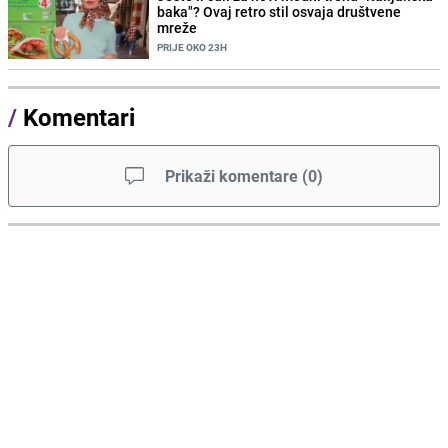
baka"? Ovaj retro stil osvaja društvene
mreže
PRIJE OKO 23H
/
Komentari
Prikaži komentare
(
0
)