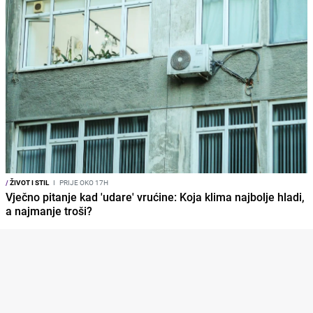
/
ŽIVOT I STIL
I
PRIJE OKO 17H
Vječno pitanje kad 'udare' vrućine: Koja klima najbolje hladi,
a najmanje troši?