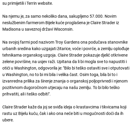
su primijetili i Terrin website.
Na njemu je, za samo nekoliko dana, sakupljeno 57.000. Novim
neslužbenim farmerom Bijele kuće proglašena je Claire Strader iz
Madisona u saveznoj državi Wisconsin.
Na svojoj farmi pod nazivom Troy Gardens ona podučava stanovnike
urbanih sredina kako uzgajati žitarice, voće i povrće, a zemlju oplođuje
tehnikama organskog uzgoja. Claire Strader pokazuje djelić otkrivene
zelene površine, na usjev raži. Upitana da li bi mogla sve to napustiti i
otići u Washington, odgovorila je: "Bilo bi teško ostaviti sve i otputovati
u Washington, no to bi mi bila i velika čast. Osim toga, bila bi to i
izvanredna prilika za širenje znanja o organskoj poljoprivredi i njenom
pozitivnom dugoročnom utjecaju na našu zemlju. To bi bilo teško
prihvatiti, ali i teško odbiti".
Claire Strader kaže da joj se sviđa ideja o krastavcima i tikvicama koji
rastu uz Bijelu kuću, čak i ako ona neće biti u mogućnosti doći da ih
ubere.