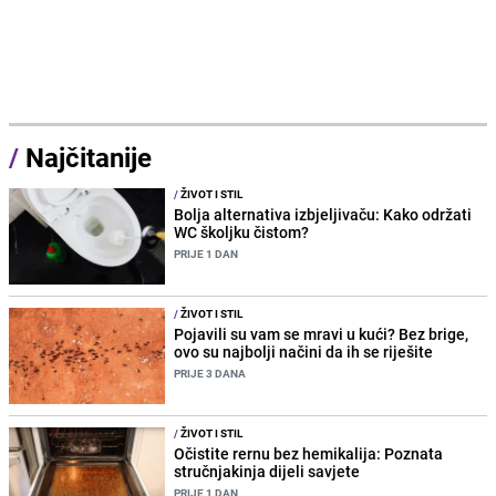
/
Najčitanije
/
ŽIVOT I STIL
Bolja alternativa izbjeljivaču: Kako održati
WC školjku čistom?
PRIJE 1 DAN
/
ŽIVOT I STIL
Pojavili su vam se mravi u kući? Bez brige,
ovo su najbolji načini da ih se riješite
PRIJE 3 DANA
/
ŽIVOT I STIL
Očistite rernu bez hemikalija: Poznata
stručnjakinja dijeli savjete
PRIJE 1 DAN