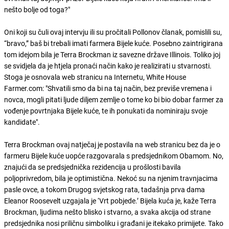
nešto bolje od toga?"
Oni koji su čuli ovaj intervju ili su pročitali Pollonov članak, pomislili su,
“bravo,” baš bi trebali imati farmera Bijele kuće. Posebno zaintrigirana
tom idejom bila je Terra Brockman iz savezne države Illinois. Toliko joj
se svidjela da je htjela pronaći način kako je realizirati u stvarnosti.
Stoga je osnovala web stranicu na Internetu, White House
Farmer.com: "Shvatili smo da bi na taj način, bez previše vremena i
novca, mogli pitati ljude diljem zemlje o tome ko bi bio dobar farmer za
vođenje povrtnjaka Bijele kuće, te ih ponukati da nominiraju svoje
kandidate".
Terra Brockman ovaj natječaj je postavila na web stranicu bez da je o
farmeru Bijele kuće uopće razgovarala s predsjednikom Obamom. No,
znajući da se predsjednička rezidencija u prošlosti bavila
poljoprivredom, bila je optimistična. Nekoć su na njenim travnjacima
pasle ovce, a tokom Drugog svjetskog rata, tadašnja prva dama
Eleanor Roosevelt uzgajala je ‘Vrt pobjede.’ Bijela kuća je, kaže Terra
Brockman, ljudima nešto blisko i stvarno, a svaka akcija od strane
predsjednika nosi priličnu simboliku i građani je itekako primijete. Tako