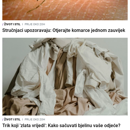
/
ŽIVOT I STIL
I
PRIJE OKO 20H
Stručnjaci upozoravaju: Otjerajte komarce jednom zauvijek
/
ŽIVOT I STIL
I
PRIJE OKO 20H
Trik koji 'zlata vrijedi': Kako sačuvati bjelinu vaše odjeće?