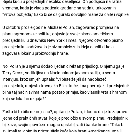
Bijelu kuću u posljednjih nekoliko desetljeća. On podsjeća na ratna
vremena, kada je vlada poticala građane na sadnju takozvanih
“vrtova pobjeda,” kako bi se osiguralo dovoljno hrane za civile i vojnike.
U oktobru prošle godine, Michael Pollan, zagovarač promjena na
planu agronomske politike, objavio je svoje pismo američkom
predsjedniku u dnevniku New York Times. Njegovo otvoreno pismo
predsjedniku sadržavalo je niz ambicioznih ideja o politici koja
zagovara lokalnu proizvodnju hrane.
No, Pollan je u njemu dodao i jedan direktan prijedlog. O njemu ga je
Terry Gross, voditeljica na Nacionalnom javnom radiju, u svom
intervjuu, kroz smijeh upitala: "Vi biste željeli da nadolazeći
predsjednik, umjesto travnjaka Bijele kuće, ima povrtnjak. I predsjednik
bi na taj način svima nama postao primjer, kao vlasnik vrta s hranom
koja se lokalno uzgaja?"
Zašto bi to bilo neumjesno?, upitao je Pollan, i dodao da je to zapravo
jedna od praktičnih stvari koje je predložio u svom pismu. Predsjednik
bi, kaže, svojim povrćem mogao opskrbljivati i banke hrane: "Tako bi
svi imali taj dojmljiv prizor Bijele kuće koja hrani Amerikance. Ima li