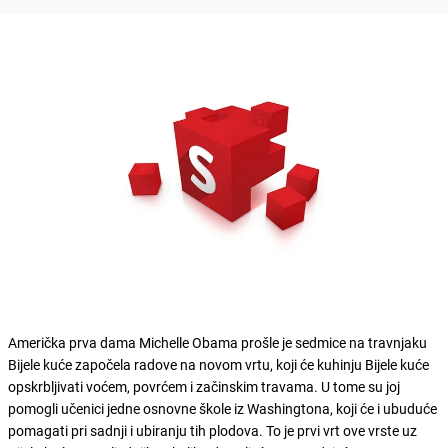
Američka prva dama Michelle Obama prošle je sedmice na travnjaku
Bijele kuće započela radove na novom vrtu, koji će kuhinju Bijele kuće
opskrbljivati voćem, povrćem i začinskim travama. U tome su joj
pomogli učenici jedne osnovne škole iz Washingtona, koji će i ubuduće
pomagati pri sadnji i ubiranju tih plodova. To je prvi vrt ove vrste uz