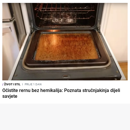
/
ŽIVOT I STIL
I
PRIJE 1 DAN
Očistite rernu bez hemikalija: Poznata stručnjakinja dijeli
savjete