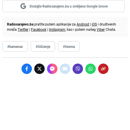
Dodajte Radiosarajevo.ba u omiljene Google izvore
Radiosarajevo.ba
pratite putem aplikacije za
Android
|
iOS
i društvenih
mreža
Twitter
|
Facebook
|
Instagram
, kao i putem našeg
Viber
Chata.
#kamenac
#čišćenje
#česma