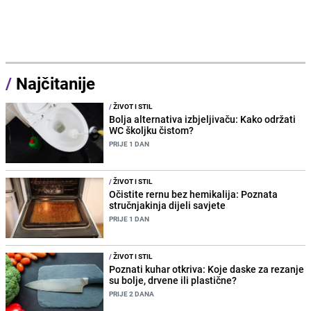
/
Najčitanije
/
ŽIVOT I STIL
Bolja alternativa izbjeljivaču: Kako održati
WC školjku čistom?
PRIJE 1 DAN
/
ŽIVOT I STIL
Očistite rernu bez hemikalija: Poznata
stručnjakinja dijeli savjete
PRIJE 1 DAN
/
ŽIVOT I STIL
Poznati kuhar otkriva: Koje daske za rezanje
su bolje, drvene ili plastične?
PRIJE 2 DANA