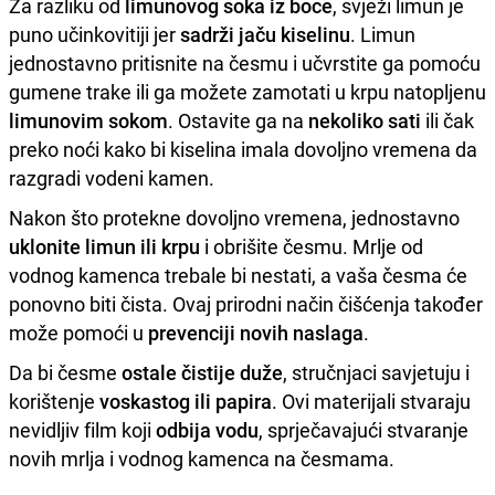
Za razliku od
limunovog soka iz boce
, svježi limun je
puno učinkovitiji jer
sadrži jaču kiselinu
. Limun
jednostavno pritisnite na česmu i učvrstite ga pomoću
gumene trake ili ga možete zamotati u krpu natopljenu
limunovim sokom
. Ostavite ga na
nekoliko sati
ili čak
preko noći kako bi kiselina imala dovoljno vremena da
razgradi vodeni kamen.
Nakon što protekne dovoljno vremena, jednostavno
uklonite limun ili krpu
i obrišite česmu. Mrlje od
vodnog kamenca trebale bi nestati, a vaša česma će
ponovno biti čista. Ovaj prirodni način čišćenja također
može pomoći u
prevenciji novih naslaga
.
Da bi česme
ostale čistije duže
, stručnjaci savjetuju i
korištenje
voskastog ili papira
. Ovi materijali stvaraju
nevidljiv film koji
odbija vodu
, sprječavajući stvaranje
novih mrlja i vodnog kamenca na česmama.