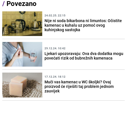
/
Povezano
24.02.25. 22:15
Nije ni soda bikarbona ni limuntos: Očistite
kamenac u kuhalu uz pomoć ovog
kuhinjskog sastojka
29.12.24. 10:42
Ljekari upozoravaju: Ova dva dodatka mogu
povećati rizik od bubrežnih kamenaca
17.12.24. 18:12
Muči vas kamenac u WC školjki? Ovaj
proizvod će riješiti taj problem jednom
zauvijek