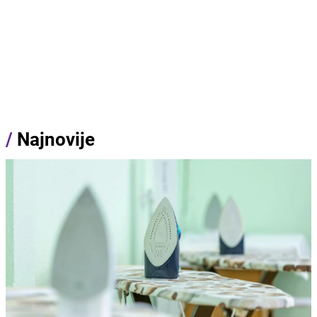
/
Najnovije