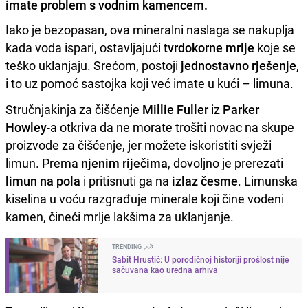
imate problem s vodnim kamencem.
Iako je bezopasan, ova mineralni naslaga se nakuplja
kada voda ispari, ostavljajući
tvrdokorne mrlje
koje se
teško uklanjaju. Srećom, postoji
jednostavno
rješenje
,
i to uz pomoć sastojka koji već imate u kući – limuna.
Stručnjakinja za čišćenje
Millie Fuller
iz
Parker
Howley
-a otkriva da ne morate trošiti novac na skupe
proizvode za čišćenje, jer možete iskoristiti svježi
limun. Prema
njenim riječima
, dovoljno je prerezati
limun na pola
i pritisnuti ga na
izlaz česme
. Limunska
kiselina u voću razgrađuje minerale koji čine vodeni
kamen, čineći mrlje lakšima za uklanjanje.
TRENDING
Sabit Hrustić: U porodičnoj historiji prošlost nije
sačuvana kao uredna arhiva