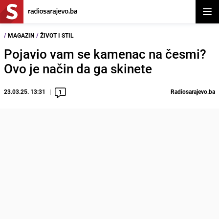
Otvor
/
MAGAZIN
/
ŽIVOT I STIL
Pojavio vam se kamenac na česmi?
Ovo je način da ga skinete
23.03.25. 13:31
Radiosarajevo.ba
1