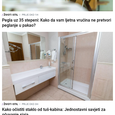
/
ŽIVOT I STIL
I
PRIJE OKO 1H
Pegla uz 35 stepeni: Kako da vam ljetna vrućina ne pretvori
peglanje u pakao?
/
ŽIVOT I STIL
I
PRIJE OKO 3H
Kako očistiti staklo od tuš-kabina: Jednostavni savjeti za
očuvanje sjaja