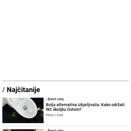
/
Najčitanije
/
ŽIVOT I STIL
Bolja alternativa izbjeljivaču: Kako održati
WC školjku čistom?
PRIJE 1 DAN
/
ŽIVOT I STIL