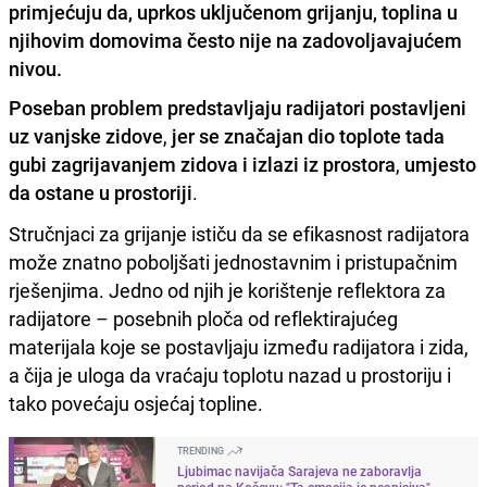
primjećuju da, uprkos uključenom grijanju, toplina u
njihovim domovima često nije na zadovoljavajućem
nivou.
Poseban problem predstavljaju radijatori postavljeni
uz vanjske zidove
,
jer se značajan dio toplote tada
gubi zagrijavanjem zidova i izlazi iz prostora
,
umjesto
da ostane u prostoriji
.
Stručnjaci za grijanje ističu da se efikasnost radijatora
može znatno poboljšati jednostavnim i pristupačnim
rješenjima. Jedno od njih je korištenje reflektora za
radijatore – posebnih ploča od reflektirajućeg
materijala koje se postavljaju između radijatora i zida,
a čija je uloga da vraćaju toplotu nazad u prostoriju i
tako povećaju osjećaj topline.
TRENDING
Ljubimac navijača Sarajeva ne zaboravlja
period na Koševu: "Ta emocija je neopisiva"