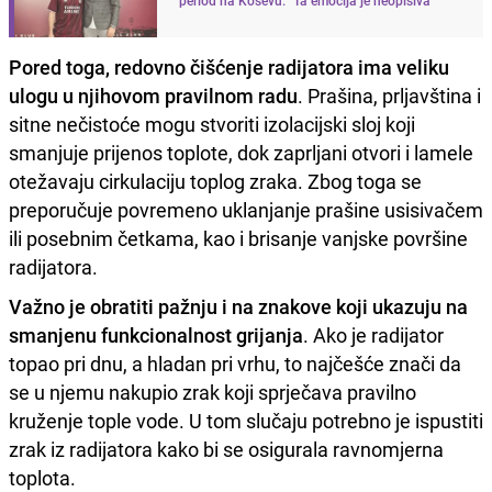
Pored toga, redovno čišćenje radijatora ima veliku
ulogu u njihovom pravilnom radu
. Prašina, prljavština i
sitne nečistoće mogu stvoriti izolacijski sloj koji
smanjuje prijenos toplote, dok zaprljani otvori i lamele
otežavaju cirkulaciju toplog zraka. Zbog toga se
preporučuje povremeno uklanjanje prašine usisivačem
ili posebnim četkama, kao i brisanje vanjske površine
radijatora.
Važno je obratiti pažnju i na znakove koji ukazuju na
smanjenu funkcionalnost grijanja
. Ako je radijator
topao pri dnu, a hladan pri vrhu, to najčešće znači da
se u njemu nakupio zrak koji sprječava pravilno
kruženje tople vode. U tom slučaju potrebno je ispustiti
zrak iz radijatora kako bi se osigurala ravnomjerna
toplota.