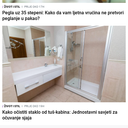
/
ŽIVOT I STIL
I
PRIJE OKO 17H
Pegla uz 35 stepeni: Kako da vam ljetna vrućina ne pretvori
peglanje u pakao?
/
ŽIVOT I STIL
I
PRIJE OKO 19H
Kako očistiti staklo od tuš-kabina: Jednostavni savjeti za
očuvanje sjaja