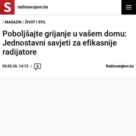
Otvor
/
MAGAZIN
/
ŽIVOT I STIL
Poboljšajte grijanje u vašem domu:
Jednostavni savjeti za efikasnije
radijatore
05.02.26. 14:13
Radiosarajevo.ba
0