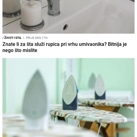
/
ŽIVOT I STIL
I
PRIJE OKO 17H
Znate li za šta služi rupica pri vrhu umivaonika? Bitnija je
nego što mislite