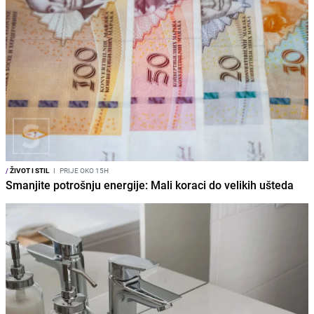
/
ŽIVOT I STIL
I
PRIJE OKO 15H
Smanjite potrošnju energije: Mali koraci do velikih ušteda