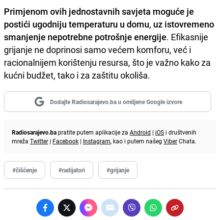
Primjenom ovih jednostavnih savjeta moguće je
postići ugodniju temperaturu u domu
,
uz istovremeno
smanjenje nepotrebne potrošnje energije
. Efikasnije
grijanje ne doprinosi samo većem komforu, već i
racionalnijem korištenju resursa, što je važno kako za
kućni budžet, tako i za zaštitu okoliša.
Dodajte Radiosarajevo.ba u omiljene Google izvore
Radiosarajevo.ba
pratite putem aplikacije za
Android
|
iOS
i društvenih
mreža
Twitter
|
Facebook
|
Instagram
, kao i putem našeg
Viber
Chata.
#čišćenje
#radijatori
#grijanje