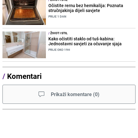
Očistite rernu bez hemikalija: Poznata
stručnjakinja dijeli savjete
PRIJE 1 DAN
/
ŽIVOT I STIL
Kako očistiti staklo od tuš-kabina:
Jednostavni savjeti za očuvanje sjaja
PRIJE OKO 19H
/
Komentari
Prikaži komentare
(
0
)