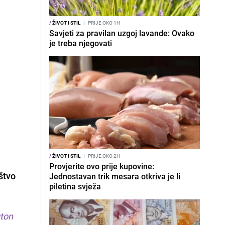
/
ŽIVOT I STIL
I
PRIJE OKO 1H
Savjeti za pravilan uzgoj lavande: Ovako
je treba njegovati
/
ŽIVOT I STIL
I
PRIJE OKO 2H
Provjerite ovo prije kupovine:
štvo
Jednostavan trik mesara otkriva je li
piletina svježa
gton