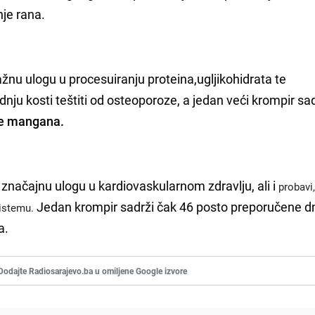
nje rana.
važnu ulogu u procesuiranju proteina,
ugljikohidrata te
dnju kosti te
štiti od osteoporoze,
a jedan veći krompir sa
ze mangana.
 značajnu ulogu u kardiovaskularnom zdravlju, ali i
probavi
Jedan krompir sadrži čak 46 posto preporučene 
sistemu.
a.
Dodajte Radiosarajevo.ba u omiljene Google izvore