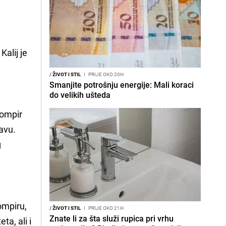
alij je
/
ŽIVOT I STIL
I
PRIJE OKO 20H
Smanjite potrošnju energije: Mali koraci
do velikih ušteda
rompir
bavu.
g
ompiru,
/
ŽIVOT I STIL
I
PRIJE OKO 21H
Znate li za šta služi rupica pri vrhu
ta, ali i