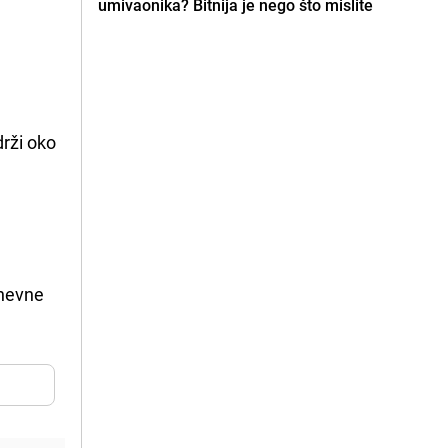
umivaonika? Bitnija je nego što mislite
drži oko
,
dnevne