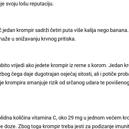
e svoju lošu reputaciju.
eć jedan krompir sadrži
četiri puta više kalija
nego banana. K
omaže u snižavanju krvnog pritiska.
bito vrijedi ako jedete krompir iz rerne s korom. Jedan k
bog čega daje dugotrajan osjećaj sitosti, ali i potiče pro
nje krompira
smanjuje rizik od srčanog udara te povišeno
olidna
količina vitamina C
, oko 29 mg u jednom većem kr
 doze. Zbog toga krompir treba jesti za podizanje imunite