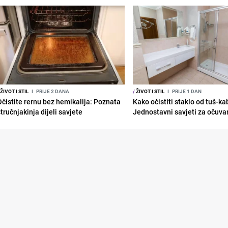
ŽIVOT I STIL
I
PRIJE 2 DANA
/
ŽIVOT I STIL
I
PRIJE 1 DAN
Očistite rernu bez hemikalija: Poznata
Kako očistiti staklo od tuš-ka
tručnjakinja dijeli savjete
Jednostavni savjeti za očuvan