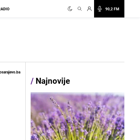
RADIO
90,2 FM
osarajevo.ba
/
Najnovije