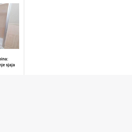
bina:
je sjaja