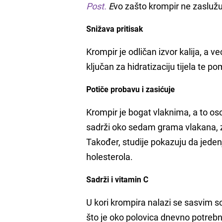
Post.
E
vo zašto krompir ne zaslužuj
Snižava pritisak
Krompir je odličan izvor kalija, a v
ključan za hidratizaciju tijela te p
Potiče probavu i zasićuje
Krompir je bogat vlaknima, a to oso
sadrži oko
sedam grama vlakana,
z
Također, studije pokazuju da jede
holesterola.
Sadrži i vitamin C
U kori krompira nalazi se sasvim s
što je oko polovica dnevno potrebne