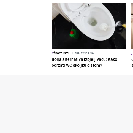
/
ŽIVOT I STIL
I
PRIJE 2 DANA
/
Bolja alternativa izbjeljivaču: Kako
održati WC školjku čistom?
s