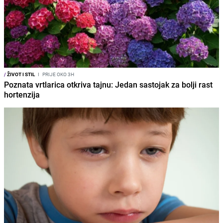
/
ŽIVOT I STIL
I
PRIJE OKO 3H
Poznata vrtlarica otkriva tajnu: Jedan sastojak za bolji rast
hortenzija