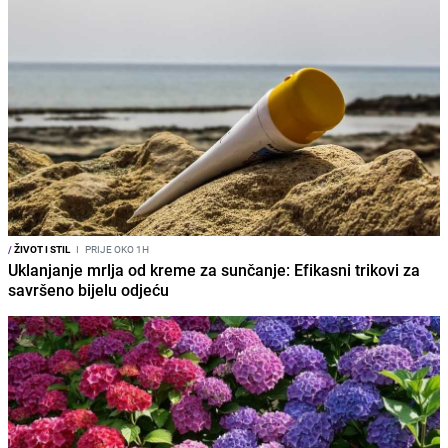
/
ŽIVOT I STIL
I
PRIJE OKO 1H
Uklanjanje mrlja od kreme za sunčanje: Efikasni trikovi za
savršeno bijelu odjeću