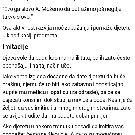
"Evo ga slovo A. Možemo da potražimo još negdje
takvo slovo.“
Ova aktivnost razvija moć zapažanja i pomaže djetetu
u klasifikaciji predmeta.
Imitacije
Djeca vole da budu kao mama ili tata, pa ih zato često
oponašaju, i na taj način uče.
Iako vama izgleda dosadno da date djetetu da briše
prašinu, njemu će to biti jako zabavno i podsticajno.
Kupite mu metlicu i lopaticu (za odrasle), pa će se
osjećati korisnim dok skuplja mrvice s poda. Kasnije će
željeti da vas imitira i u mnogim drugim stvarima, zato
se uvijek trudite da mu budete dobar primjer.
Ako djetetu u nekom trenutku dosadi da imitira vas,
oponašat će razne životinje. A za to su mogućnosti