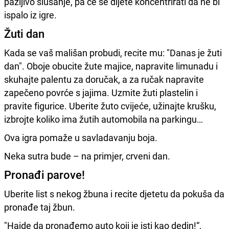
pažljivo slušanje, pa će se dijete koncentrirati da ne bi
ispalo iz igre.
Žuti dan
Kada se vaš mališan probudi, recite mu: "Danas je žuti
dan". Oboje obucite žute majice, napravite limunadu i
skuhajte palentu za doručak, a za ručak napravite
zapečeno povrće s jajima. Uzmite žuti plastelin i
pravite figurice. Uberite žuto cvijeće, užinajte krušku,
izbrojte koliko ima žutih automobila na parkingu…
Ova igra pomaže u savladavanju boja.
Neka sutra bude – na primjer, crveni dan.
Pronađi parove!
Uberite list s nekog žbuna i recite djetetu da pokuša da
pronađe taj žbun.
"Hajde da pronađemo auto koji je isti kao dedin!“,