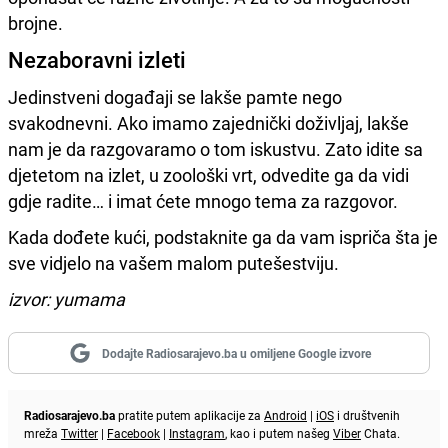
brojne.
Nezaboravni izleti
Jedinstveni događaji se lakše pamte nego
svakodnevni. Ako imamo zajednički doživljaj, lakše
nam je da razgovaramo o tom iskustvu. Zato idite sa
djetetom na izlet, u zoološki vrt, odvedite ga da vidi
gdje radite… i imat ćete mnogo tema za razgovor.
Kada dođete kući, podstaknite ga da vam ispriča šta je
sve vidjelo na vašem malom putešestviju.
izvor: yumama
Dodajte Radiosarajevo.ba u omiljene Google izvore
Radiosarajevo.ba
pratite putem aplikacije za
Android
|
iOS
i društvenih
mreža
Twitter
|
Facebook
|
Instagram
, kao i putem našeg
Viber
Chata.