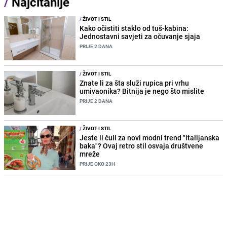
/
Najčitanije
/
ŽIVOT I STIL
Kako očistiti staklo od tuš-kabina:
Jednostavni savjeti za očuvanje sjaja
PRIJE 2 DANA
/
ŽIVOT I STIL
Znate li za šta služi rupica pri vrhu
umivaonika? Bitnija je nego što mislite
PRIJE 2 DANA
/
ŽIVOT I STIL
Jeste li čuli za novi modni trend "italijanska
baka"? Ovaj retro stil osvaja društvene
mreže
PRIJE OKO 23H