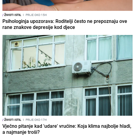
/
ŽIVOT I STIL
I
PRIJE OKO 15H
Psihologinja upozorava: Roditelji često ne prepoznaju ove
rane znakove depresije kod djece
/
ŽIVOT I STIL
I
PRIJE OKO 17H
Vječno pitanje kad 'udare' vrućine: Koja klima najbolje hladi,
a najmanje troši?