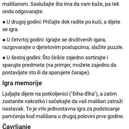
mališanom. Saslušajte šta ima da vam kaže, pa tek
onda odgovarajte.
● U drugoj godini: Pričajte dok radite po kući, a dijete
se igra.
● U četvrtoj godini: Igrajte se društvenih igara,
razgovarajte o djetetovim postupcima, slažite puzzle.
● U šestoj godini: Što češće zajedno sortirajte i
sparujte predmete (na primjer, možete zajedno da
postavljate sto ili da sparujete čarape).
Igra memorije
Ljuljajte dijete na potkoljenici ("Điha-điha"), a zatim
zastanite nakratko i sačekajte da vaš mališan zatraži
nastavak. To je vrlo jednostavna igra za podsticanje
pamćenja kod mališana u drugoj polovini prve godine.
Čavrljanje