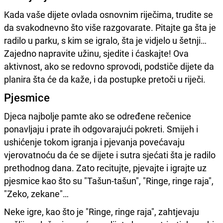
Kada vaše dijete ovlada osnovnim riječima, trudite se
da svakodnevno što više razgovarate. Pitajte ga šta je
radilo u parku, s kim se igralo, šta je vidjelo u šetnji…
Zajedno napravite užinu, sjedite i ćaskajte! Ova
aktivnost, ako se redovno sprovodi, podstiče dijete da
planira šta će da kaže, i da postupke pretoči u riječi.
Pjesmice
Djeca najbolje pamte ako se određene rečenice
ponavljaju i prate ih odgovarajući pokreti. Smijeh i
ushićenje tokom igranja i pjevanja povećavaju
vjerovatnoću da će se dijete i sutra sjećati šta je radilo
prethodnog dana. Zato recitujte, pjevajte i igrajte uz
pjesmice kao što su "Tašun-tašun", "Ringe, ringe raja",
"Zeko, zekane"…
Neke igre, kao što je "Ringe, ringe raja", zahtjevaju