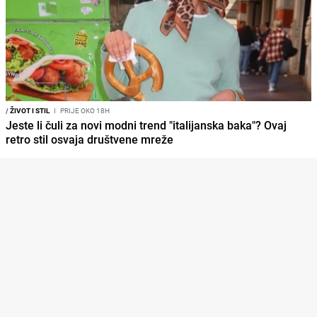
/
ŽIVOT I STIL
I
PRIJE OKO 18H
Jeste li čuli za novi modni trend "italijanska baka"? Ovaj
retro stil osvaja društvene mreže