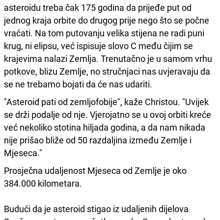
asteroidu treba čak 175 godina da prijeđe put od
jednog kraja orbite do drugog prije nego što se počne
vraćati. Na tom putovanju velika stijena ne radi puni
krug, ni elipsu, već ispisuje slovo C među čijim se
krajevima nalazi Zemlja. Trenutačno je u samom vrhu
potkove, blizu Zemlje, no stručnjaci nas uvjeravaju da
se ne trebamo bojati da će nas udariti.
"Asteroid pati od zemljofobije", kaže Christou. "Uvijek
se drži podalje od nje. Vjerojatno se u ovoj orbiti kreće
već nekoliko stotina hiljada godina, a da nam nikada
nije prišao bliže od 50 razdaljina između Zemlje i
Mjeseca."
Prosječna udaljenost Mjeseca od Zemlje je oko
384.000 kilometara.
Budući da je asteroid stigao iz udaljenih dijelova