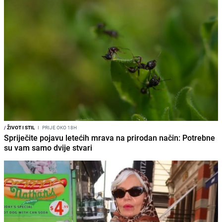
/
ŽIVOT I STIL
I
PRIJE OKO 18H
Spriječite pojavu letećih mrava na prirodan način: Potrebne
su vam samo dvije stvari