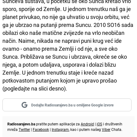
Sunčeva sustava, u početku se oko Sunca kretao vrlo
sporo, sporije od Zemlje. U jednom trenutku naš ga je
planet privukao, no nije ga uhvatio u svoju orbitu, već
ga je ubrzao na putanji prema Suncu. 2010 SO16 sada
obilazi oko naše matične zvijezde na vrlo neobičan
način. Naime, nikada ne napravi puni krug već ide
ovamo - onamo prema Zemlji i od nje, a sve oko
Sunca. Približava se Suncu i ubrzava, okreće se oko
njega, a potom udaljava, usporava i dolazi blizu
Zemlje. U jednom trenutku staje i kreće nazad
potkovastom putanjom kojom je upravo prošao
(pogledajte na slici desno).
Dodajte Radiosarajevo.ba u omiljene Google izvore
Radiosarajevo.ba
pratite putem aplikacije za
Android
|
iOS
i društvenih
mreža
Twitter
|
Facebook
|
Instagram
, kao i putem našeg
Viber
Chata.