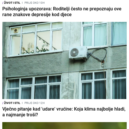
/
ŽIVOT I STIL
I
PRIJE OKO 10H
Psihologinja upozorava: Roditelji često ne prepoznaju ove
rane znakove depresije kod djece
/
ŽIVOT I STIL
I
PRIJE OKO 12H
Vječno pitanje kad 'udare' vrućine: Koja klima najbolje hladi,
a najmanje troši?