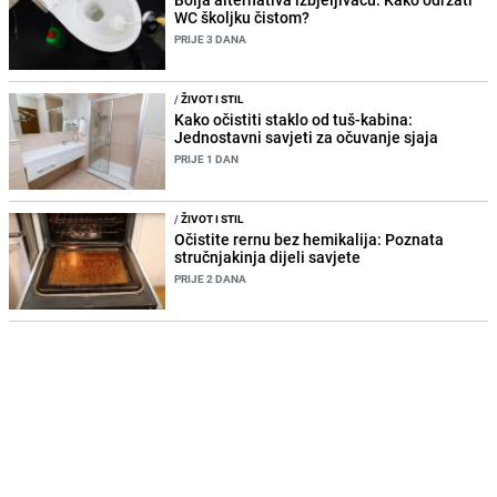
WC školjku čistom?
PRIJE 3 DANA
/
ŽIVOT I STIL
Kako očistiti staklo od tuš-kabina:
Jednostavni savjeti za očuvanje sjaja
PRIJE 1 DAN
/
ŽIVOT I STIL
Očistite rernu bez hemikalija: Poznata
stručnjakinja dijeli savjete
PRIJE 2 DANA