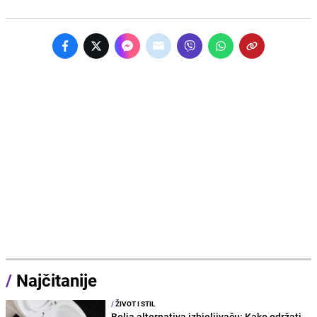
/
Najčitanije
/
ŽIVOT I STIL
Bolja alternativa izbjeljivaču: Kako održati