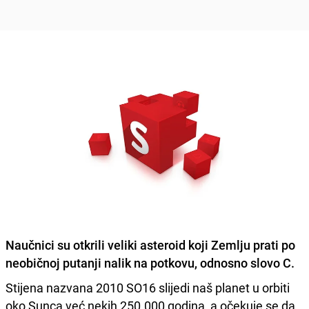
Naučnici su otkrili veliki asteroid koji Zemlju prati po
neobičnoj putanji nalik na potkovu, odnosno slovo C.
Stijena nazvana 2010 SO16 slijedi naš planet u orbiti
oko Sunca već nekih 250.000 godina, a očekuje se da