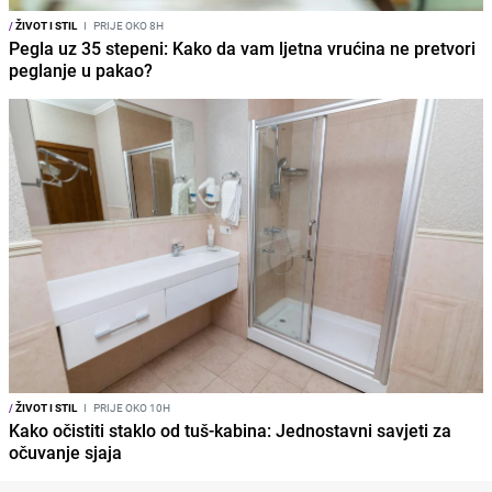
/
ŽIVOT I STIL
I
PRIJE OKO 8H
Pegla uz 35 stepeni: Kako da vam ljetna vrućina ne pretvori
peglanje u pakao?
/
ŽIVOT I STIL
I
PRIJE OKO 10H
Kako očistiti staklo od tuš-kabina: Jednostavni savjeti za
očuvanje sjaja