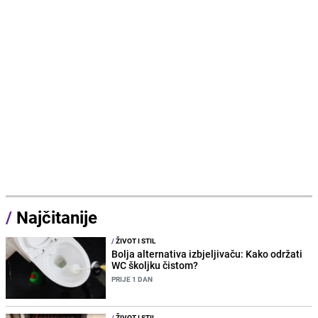
/
Najčitanije
/
ŽIVOT I STIL
Bolja alternativa izbjeljivaču: Kako održati
WC školjku čistom?
PRIJE 1 DAN
/
ŽIVOT I STIL