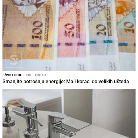
/
ŽIVOT I STIL
I
PRIJE OKO 6H
Smanjite potrošnju energije: Mali koraci do velikih ušteda