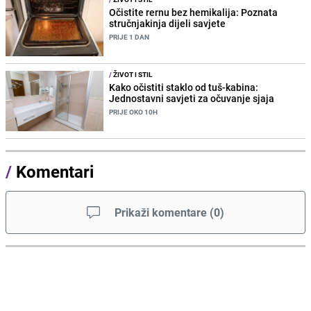
Očistite rernu bez hemikalija: Poznata
stručnjakinja dijeli savjete
PRIJE 1 DAN
/
ŽIVOT I STIL
Kako očistiti staklo od tuš-kabina:
Jednostavni savjeti za očuvanje sjaja
PRIJE OKO 10H
/
Komentari
Prikaži komentare
(
0
)