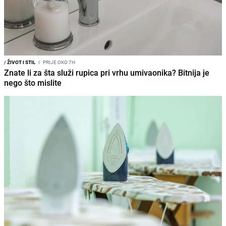
/
ŽIVOT I STIL
I
PRIJE OKO 7H
Znate li za šta služi rupica pri vrhu umivaonika? Bitnija je
nego što mislite