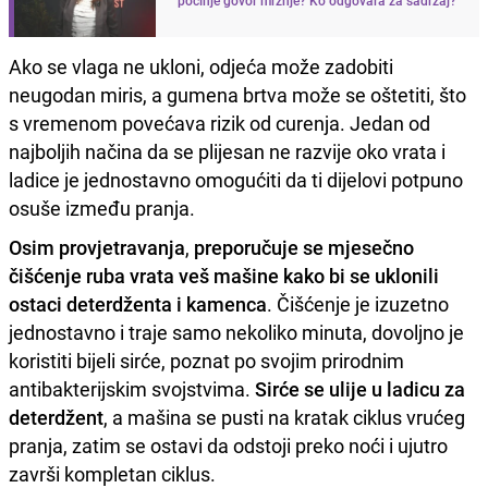
Ako se vlaga ne ukloni, odjeća može zadobiti
neugodan miris, a gumena brtva može se oštetiti, što
s vremenom povećava rizik od curenja. Jedan od
najboljih načina da se plijesan ne razvije oko vrata i
ladice je jednostavno omogućiti da ti dijelovi potpuno
osuše između pranja.
Osim provjetravanja
,
preporučuje se mjesečno
čišćenje ruba vrata veš mašine kako bi se uklonili
ostaci deterdženta i kamenca
. Čišćenje je izuzetno
jednostavno i traje samo nekoliko minuta, dovoljno je
koristiti bijeli sirće, poznat po svojim prirodnim
antibakterijskim svojstvima.
Sirće se ulije u ladicu za
deterdžent
, a mašina se pusti na kratak ciklus vrućeg
pranja, zatim se ostavi da odstoji preko noći i ujutro
završi kompletan ciklus.