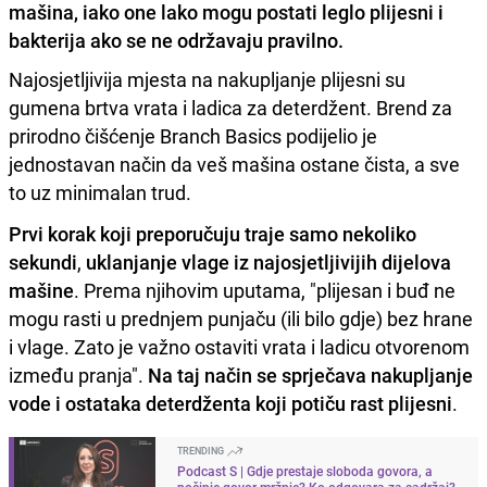
mašina, iako one lako mogu postati leglo plijesni i
bakterija ako se ne održavaju pravilno.
Najosjetljivija mjesta na nakupljanje plijesni su
gumena brtva vrata i ladica za deterdžent. Brend za
prirodno čišćenje Branch Basics podijelio je
jednostavan način da veš mašina ostane čista, a sve
to uz minimalan trud.
Prvi korak koji preporučuju traje samo nekoliko
sekundi
,
uklanjanje vlage iz najosjetljivijih dijelova
mašine
. Prema njihovim uputama, "plijesan i buđ ne
mogu rasti u prednjem punjaču (ili bilo gdje) bez hrane
i vlage. Zato je važno ostaviti vrata i ladicu otvorenom
između pranja".
Na taj način se sprječava nakupljanje
vode i ostataka deterdženta koji potiču rast plijesni
.
TRENDING
Podcast S | Gdje prestaje sloboda govora, a
počinje govor mržnje? Ko odgovara za sadržaj?