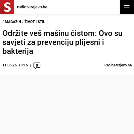
Otvor
/
MAGAZIN
/
ŽIVOT I STIL
Održite veš mašinu čistom: Ovo su
savjeti za prevenciju plijesni i
bakterija
11.05.26. 19:16
Radiosarajevo.ba
0