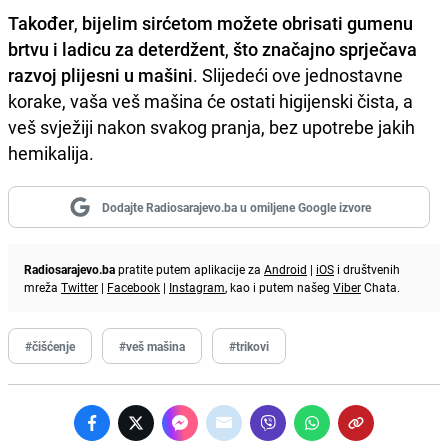
Također
,
bijelim sirćetom možete obrisati gumenu
brtvu i ladicu za deterdžent
,
što značajno sprječava
razvoj plijesni u mašini
. Slijedeći ove jednostavne
korake, vaša veš mašina će ostati higijenski čista, a
veš svježiji nakon svakog pranja, bez upotrebe jakih
hemikalija.
Dodajte Radiosarajevo.ba u omiljene Google izvore
Radiosarajevo.ba
pratite putem aplikacije za
Android
|
iOS
i društvenih
mreža
Twitter
|
Facebook
|
Instagram
, kao i putem našeg
Viber
Chata.
#čišćenje
#veš mašina
#trikovi