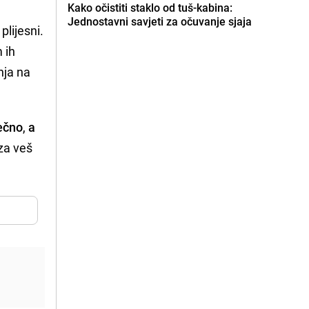
Kako očistiti staklo od tuš-kabina:
Jednostavni savjeti za očuvanje sjaja
plijesni.
m ih
nja na
sečno
,
a
za veš