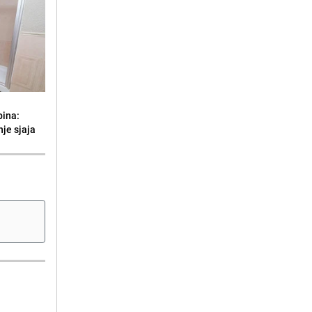
bina:
je sjaja