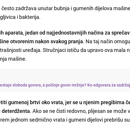
a često zadržava unutar bubnja i gumenih dijelova mašine
ljivica i bakterija.
ih aparata
,
jedan od najjednostavnijih načina za spreča
mašine otvorenim nakon svakog pranja
. Na taj način omog
utrašnjosti uređaja. Stručnjaci ističu da upravo ova mala 
anja mašine.
restaje sloboda govora, a počinje govor mržnje? Ko odgovara za sadrža
iti gumenoj brtvi oko vrata
,
jer se u njenim pregibima č
ci deterdženta
. Ako se ne čisti redovno, plijesan se može
barem jednom sedmično vrata i gumeni dijelovi prebrišu su