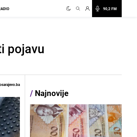
RADIO
90,2 FM
i pojavu
osarajevo.ba
/
Najnovije