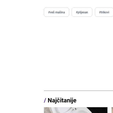
#veš mašina
#plijesan
#trikovi
/
Najčitanije