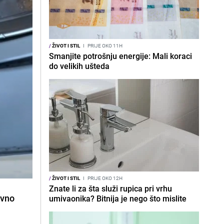
/
ŽIVOT I STIL
I
PRIJE OKO 11H
Smanjite potrošnju energije: Mali koraci
do velikih ušteda
/
ŽIVOT I STIL
I
PRIJE OKO 12H
Znate li za šta služi rupica pri vrhu
ovno
umivaonika? Bitnija je nego što mislite