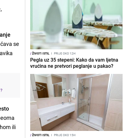
,
vanje
ućava se
navika
/
ŽIVOT I STIL
I
PRIJE OKO 12H
Pegla uz 35 stepeni: Kako da vam ljetna
vrućina ne pretvori peglanje u pakao?
j?
esto
 veoma
hom ili
/
ŽIVOT I STIL
I
PRIJE OKO 15H