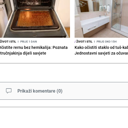
ŽIVOT I STIL
I
PRIJE 1 DAN
/
ŽIVOT I STIL
I
PRIJE OKO 15H
Očistite rernu bez hemikalija: Poznata
Kako očistiti staklo od tuš-ka
tručnjakinja dijeli savjete
Jednostavni savjeti za očuvan
Prikaži komentare
(
0
)