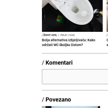
/
ŽIVOT I STIL
I
PRIJE 1 DAN
/
Bolja alternativa izbjeljivaču: Kako
održati WC školjku čistom?
s
/
Komentari
/
Povezano