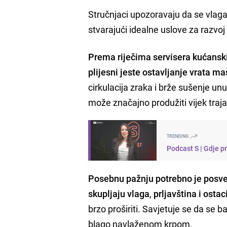
Stručnjaci upozoravaju da se vlag
stvarajući idealne uslove za razvoj g
Prema riječima servisera kućansk
plijesni jeste ostavljanje vrata 
cirkulacija zraka i brže sušenje un
može značajno produžiti vijek traj
TRENDING
Podcast S | Gdje p
Posebnu pažnju potrebno je posvet
skupljaju vlaga
,
prljavština i osta
brzo proširiti. Savjetuje se da se 
blago navlaženom krpom.