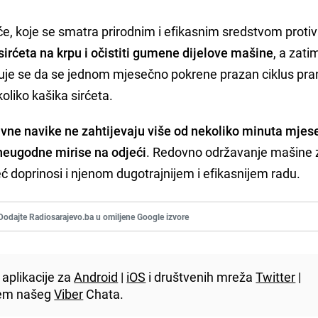
rće, koje se smatra prirodnim i efikasnim sredstvom protiv 
 sirćeta na krpu i očistiti gumene dijelove mašine
, a zati
čuje se da se jednom mjesečno pokrene prazan ciklus pra
oliko kašika sirćeta.
avne navike ne zahtijevaju više od nekoliko minuta mje
 neugodne mirise na odjeći
. Redovno održavanje mašine 
ć doprinosi i njenom dugotrajnijem i efikasnijem radu.
Dodajte Radiosarajevo.ba u omiljene Google izvore
aplikacije za
Android
|
iOS
i društvenih mreža
Twitter
|
utem našeg
Viber
Chata.