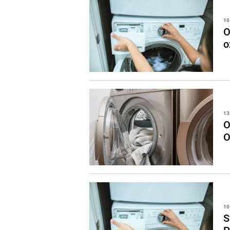
10
O
o
13
O
O
10
S