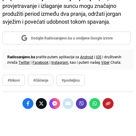
provjetravanje i izlaganje suncu mogu značajno
produžiti period između dva pranja, održati jorgan
svježim i povećati udobnost tokom spavanja.
Dodajte Radiosarajevo.ba u omiljene Google izvore
Radiosarajevo.ba
pratite putem aplikacije za
Android
|
iOS
i društvenih
mreža
Twitter
|
Facebook
|
Instagram
, kao i putem našeg
Viber
Chata.
#trikovi
#čišćenje
#posteljina