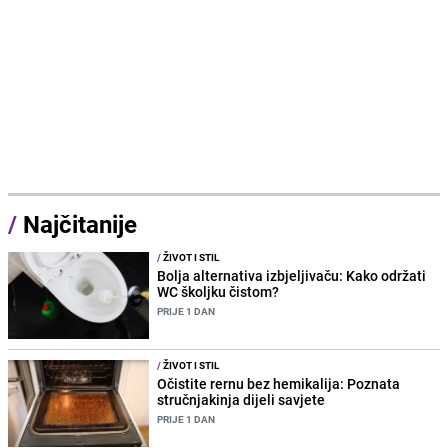
/
Najčitanije
/
ŽIVOT I STIL
Bolja alternativa izbjeljivaču: Kako održati
WC školjku čistom?
PRIJE 1 DAN
/
ŽIVOT I STIL
Očistite rernu bez hemikalija: Poznata
stručnjakinja dijeli savjete
PRIJE 1 DAN