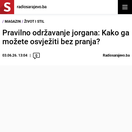
Otvor
/
MAGAZIN
/
ŽIVOT I STIL
Pravilno održavanje jorgana: Kako ga
možete osvježiti bez pranja?
03.06.26. 13:04
Radiosarajevo.ba
0