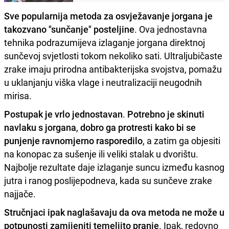
Sve popularnija metoda za osvježavanje jorgana je
takozvano "sunčanje" posteljine
. Ova jednostavna
tehnika podrazumijeva izlaganje jorgana direktnoj
sunčevoj svjetlosti tokom nekoliko sati. Ultraljubičaste
zrake imaju prirodna antibakterijska svojstva, pomažu
u uklanjanju viška vlage i neutralizaciji neugodnih
mirisa.
Postupak je vrlo jednostavan
.
Potrebno je skinuti
navlaku s jorgana
,
dobro ga protresti kako bi se
punjenje ravnomjerno rasporedilo
, a zatim ga objesiti
na konopac za sušenje ili veliki stalak u dvorištu.
Najbolje rezultate daje izlaganje suncu između kasnog
jutra i ranog poslijepodneva, kada su sunčeve zrake
najjače.
Stručnjaci ipak naglašavaju da ova metoda ne može u
potpunosti zamijeniti temeljito pranje
. Ipak, redovno