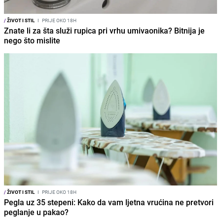
/
ŽIVOT I STIL
I
PRIJE OKO 18H
Znate li za šta služi rupica pri vrhu umivaonika? Bitnija je
nego što mislite
/
ŽIVOT I STIL
I
PRIJE OKO 18H
Pegla uz 35 stepeni: Kako da vam ljetna vrućina ne pretvori
peglanje u pakao?