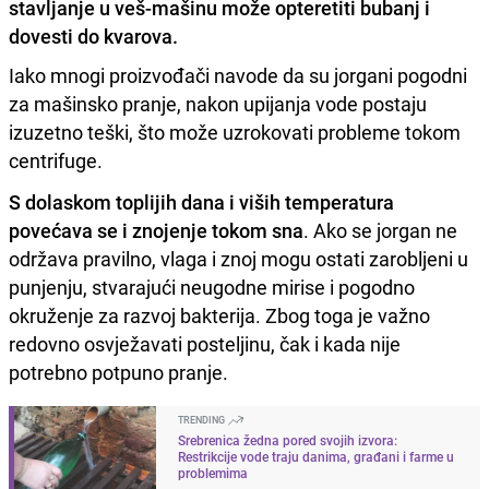
stavljanje u veš-mašinu može opteretiti bubanj i
dovesti do kvarova.
Iako mnogi proizvođači navode da su jorgani pogodni
za mašinsko pranje, nakon upijanja vode postaju
izuzetno teški, što može uzrokovati probleme tokom
centrifuge.
S dolaskom toplijih dana i viših temperatura
povećava se i znojenje tokom sna
. Ako se jorgan ne
održava pravilno, vlaga i znoj mogu ostati zarobljeni u
punjenju, stvarajući neugodne mirise i pogodno
okruženje za razvoj bakterija. Zbog toga je važno
redovno osvježavati posteljinu, čak i kada nije
potrebno potpuno pranje.
TRENDING
Srebrenica žedna pored svojih izvora:
Restrikcije vode traju danima, građani i farme u
problemima