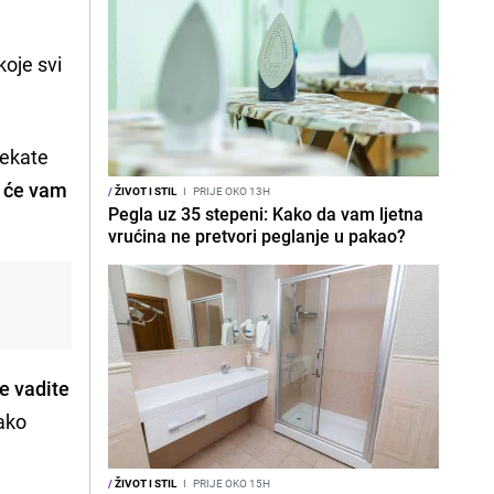
koje svi
čekate
 će vam
/
ŽIVOT I STIL
I
PRIJE OKO 13H
Pegla uz 35 stepeni: Kako da vam ljetna
vrućina ne pretvori peglanje u pakao?
ne vadite
kako
/
ŽIVOT I STIL
I
PRIJE OKO 15H