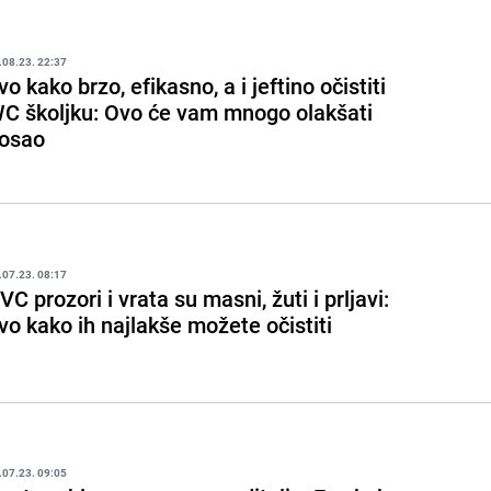
.08.23. 22:37
vo kako brzo, efikasno, a i jeftino očistiti
C školjku: Ovo će vam mnogo olakšati
osao
.07.23. 08:17
VC prozori i vrata su masni, žuti i prljavi:
vo kako ih najlakše možete očistiti
.07.23. 09:05