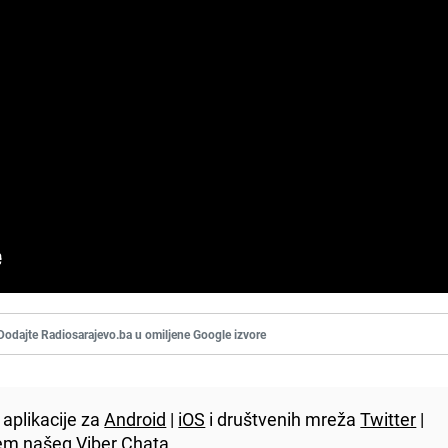
Dodajte Radiosarajevo.ba u omiljene Google izvore
aplikacije za
Android
|
iOS
i društvenih mreža
Twitter
|
utem našeg
Viber
Chata.