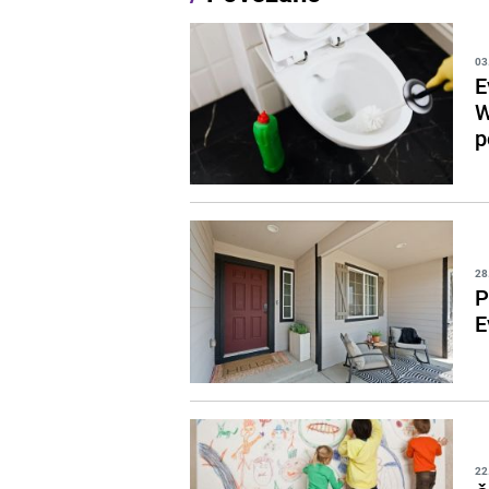
03
E
W
p
28
P
E
22