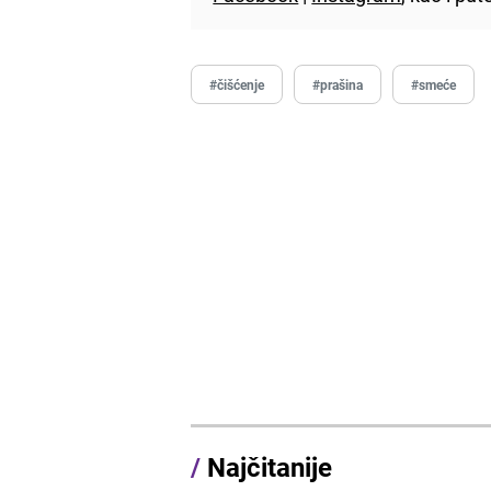
#čišćenje
#prašina
#smeće
/
Najčitanije