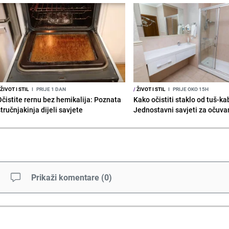
ŽIVOT I STIL
I
PRIJE 1 DAN
/
ŽIVOT I STIL
I
PRIJE OKO 15H
Očistite rernu bez hemikalija: Poznata
Kako očistiti staklo od tuš-ka
tručnjakinja dijeli savjete
Jednostavni savjeti za očuvan
Prikaži komentare
(
0
)