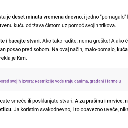
sta je
deset minuta vremena dnevno,
i jedno "pomagalo" 
tvenu kuću održava čistom uz pomoć svojih trikova.
te i bacajte stvari.
Ako tako radite, nema greške! A ako 
man posao pred sobom. Na ovaj način, malo-pomalo,
kuća
 rekla je Kim.
ored svojih izvora: Restrikcije vode traju danima, građani i farme u
cate smeće ili posklanjate stvari.
A za prašinu i mrvice, 
tlicu
. Ja koristim svakodnevno, i to obavezno uveče, ni