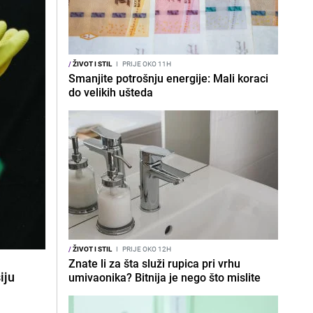
/
ŽIVOT I STIL
I
PRIJE OKO 11H
Smanjite potrošnju energije: Mali koraci
do velikih ušteda
/
ŽIVOT I STIL
I
PRIJE OKO 12H
Znate li za šta služi rupica pri vrhu
iju
umivaonika? Bitnija je nego što mislite