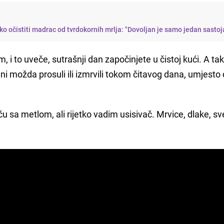
ako očistiti madrac od tvrdokornih mrlja: "Dovoljan je samo jedan sastoj
 i to uveče, sutrašnji dan započinjete u čistoj kući. A ta
ani možda prosuli ili izmrvili tokom čitavog dana, umjesto
 sa metlom, ali rijetko vadim usisivač. Mrvice, dlake, sv