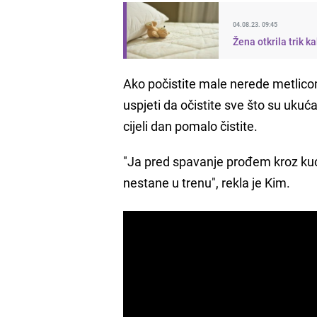
04.08.23. 09:45
Žena otkrila trik k
Ako počistite male nerede metlicom,
uspjeti da očistite sve što su ukuć
cijeli dan pomalo čistite.
"Ja pred spavanje prođem kroz kuću
nestane u trenu", rekla je Kim.