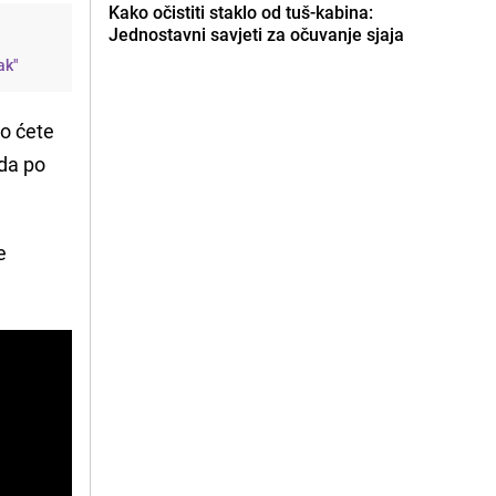
Kako očistiti staklo od tuš-kabina:
Jednostavni savjeti za očuvanje sjaja
ak"
ko ćete
 da po
e