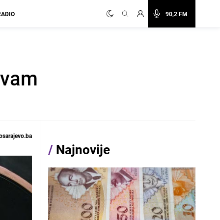
RADIO
90,2 FM
e vam
osarajevo.ba
/
Najnovije