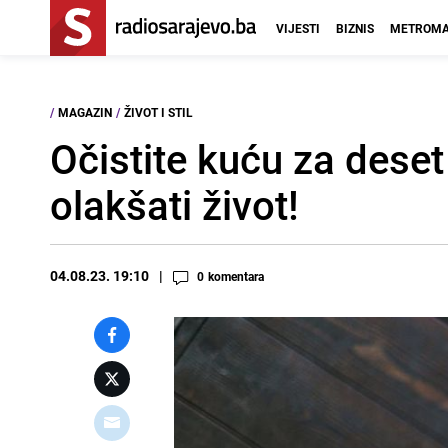
VIJESTI
BIZNIS
METROMA
/
MAGAZIN
/
ŽIVOT I STIL
Očistite kuću za dese
olakšati život!
04.08.23. 19:10
0
komentara