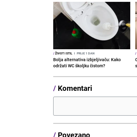
/
ŽIVOT I STIL
I
PRIJE 1 DAN
/
Bolja alternativa izbjeljivaču: Kako
održati WC školjku čistom?
s
/
Komentari
/
Povezano