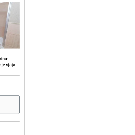
bina:
je sjaja