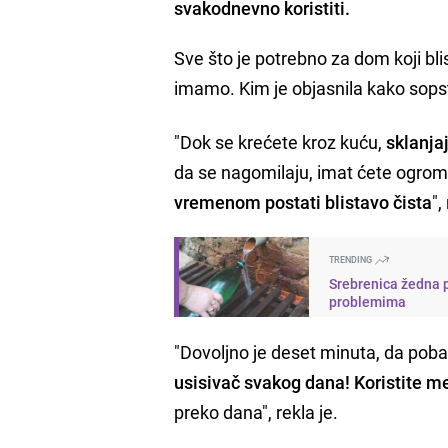
svakodnevno koristiti.
Sve što je potrebno za dom koji bli
imamo. Kim je objasnila kako sops
"Dok se krećete kroz kuću,
sklanjaj
da se nagomilaju, imat ćete ogro
vremenom postati blistavo čista
",
TRENDING
Srebrenica žedna p
problemima
"Dovoljno je deset minuta, da poba
usisivač svakog dana! Koristite me
preko dana", rekla je.