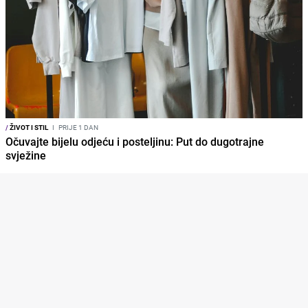
/
ŽIVOT I STIL
I
PRIJE 1 DAN
Očuvajte bijelu odjeću i posteljinu: Put do dugotrajne
svježine