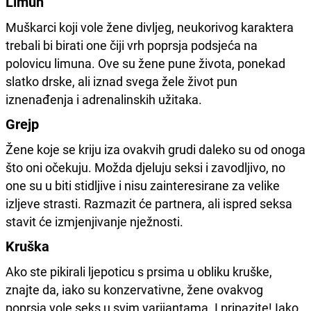
Limun
Muškarci koji vole žene divljeg, neukorivog karaktera
trebali bi birati one čiji vrh poprsja podsjeća na
polovicu limuna. Ove su žene pune života, ponekad
slatko drske, ali iznad svega žele život pun
iznenađenja i adrenalinskih užitaka.
Grejp
Žene koje se kriju iza ovakvih grudi daleko su od onoga
što oni očekuju. Možda djeluju seksi i zavodljivo, no
one su u biti stidljive i nisu zainteresirane za velike
izljeve strasti. Razmazit će partnera, ali ispred seksa
stavit će izmjenjivanje nježnosti.
Kruška
Ako ste pikirali ljepoticu s prsima u obliku kruške,
znajte da, iako su konzervativne, žene ovakvog
poprsja vole seks u svim varijantama. I pripazite! Iako