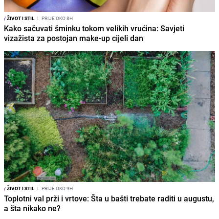
/
ŽIVOT I STIL
I
PRIJE OKO 8H
Kako sačuvati šminku tokom velikih vrućina: Savjeti
vizažista za postojan make-up cijeli dan
/
ŽIVOT I STIL
I
PRIJE OKO 9H
Toplotni val prži i vrtove: Šta u bašti trebate raditi u augustu,
a šta nikako ne?