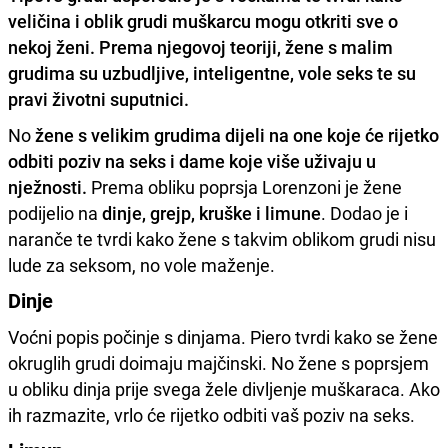
veličina i oblik grudi muškarcu mogu otkriti sve o
nekoj ženi. Prema njegovoj teoriji,
žene s malim
grudima su uzbudljive, inteligentne, vole seks te su
pravi životni suputnici.
No
žene s velikim grudima dijeli na one koje će rijetko
odbiti poziv na seks i dame koje više uživaju u
nježnosti.
Prema obliku poprsja Lorenzoni je žene
podijelio na
dinje, grejp, kruške i limune
. Dodao je i
naranče te tvrdi kako žene s takvim oblikom grudi nisu
lude za seksom, no vole maženje.
Dinje
Voćni popis počinje s dinjama. Piero tvrdi kako se žene
okruglih grudi doimaju majčinski. No žene s poprsjem
u obliku dinja prije svega žele divljenje muškaraca. Ako
ih razmazite, vrlo će rijetko odbiti vaš poziv na seks.