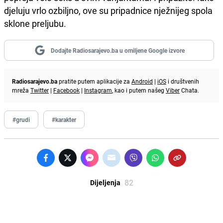
djeluju vrlo ozbiljno, ove su pripadnice nježnijeg spola
sklone preljubu.
Dodajte Radiosarajevo.ba u omiljene Google izvore
Radiosarajevo.ba
pratite putem aplikacije za
Android
|
iOS
i društvenih
mreža
Twitter
|
Facebook
|
Instagram
, kao i putem našeg
Viber
Chata.
#grudi
#karakter
82
Dijeljenja