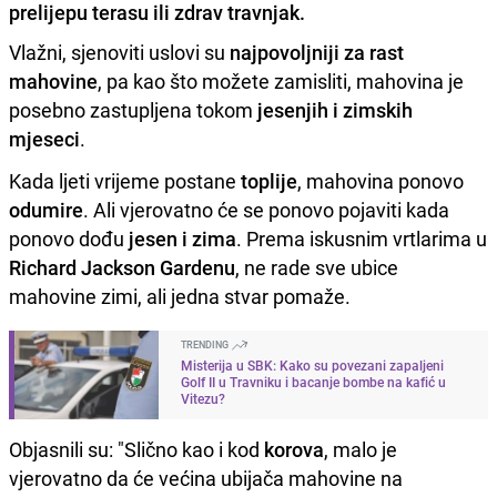
prelijepu terasu ili zdrav travnjak.
Vlažni, sjenoviti uslovi su
najpovoljniji za rast
mahovine
, pa kao što možete zamisliti, mahovina je
posebno zastupljena tokom
jesenjih i zimskih
mjeseci
.
Kada ljeti vrijeme postane
toplije
, mahovina ponovo
odumire
. Ali vjerovatno će se ponovo pojaviti kada
ponovo dođu
jesen i zima
. Prema iskusnim vrtlarima u
Richard Jackson Gardenu
, ne rade sve ubice
mahovine zimi, ali jedna stvar pomaže.
TRENDING
Misterija u SBK: Kako su povezani zapaljeni
Golf II u Travniku i bacanje bombe na kafić u
Vitezu?
Objasnili su: "Slično kao i kod
korova
, malo je
vjerovatno da će većina ubijača mahovine na