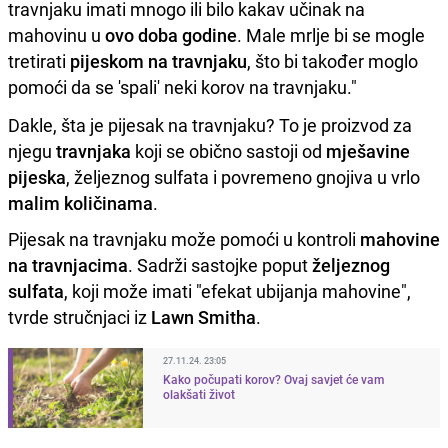
travnjaku imati mnogo ili bilo kakav učinak na
mahovinu u
ovo doba godine
. Male mrlje bi se mogle
tretirati
pijeskom na travnjaku
, što bi također moglo
pomoći da se 'spali' neki korov na travnjaku."
Dakle, šta je pijesak na travnjaku? To je proizvod za
njegu
travnjaka
koji se obično sastoji od
mješavine
pijeska
, željeznog sulfata i povremeno gnojiva u vrlo
malim količinama
.
Pijesak na travnjaku može pomoći u kontroli
mahovine
na travnjacima
. Sadrži sastojke poput
željeznog
sulfata
, koji može imati "efekat ubijanja mahovine",
tvrde stručnjaci iz
Lawn Smitha
.
27.11.24. 23:05
Kako počupati korov? Ovaj savjet će vam
olakšati život