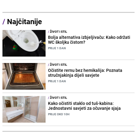
/
Najčitanije
/
ŽIVOT I STIL
Bolja alternativa izbjeljivaču: Kako održati
WC školjku čistom?
PRIJE 1 DAN
/
ŽIVOT I STIL
Očistite rernu bez hemikalija: Poznata
stručnjakinja dijeli savjete
PRIJE 1 DAN
/
ŽIVOT I STIL
Kako očistiti staklo od tuš-kabina:
Jednostavni savjeti za očuvanje sjaja
PRIJE OKO 10H