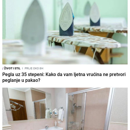
/
ŽIVOT I STIL
I
PRIJE OKO 8H
Pegla uz 35 stepeni: Kako da vam ljetna vrućina ne pretvori
peglanje u pakao?