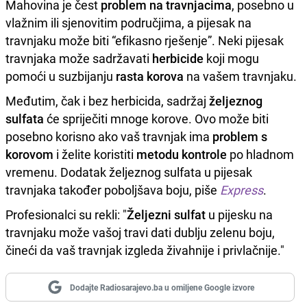
Mahovina je čest
problem na travnjacima
, posebno u
vlažnim ili sjenovitim područjima, a pijesak na
travnjaku može biti “efikasno rješenje”. Neki pijesak
travnjaka može sadržavati
herbicide
koji mogu
pomoći u suzbijanju
rasta korova
na vašem travnjaku.
Međutim, čak i bez herbicida, sadržaj
željeznog
sulfata
će spriječiti mnoge korove. Ovo može biti
posebno korisno ako vaš travnjak ima
problem s
korovom
i želite koristiti
metodu kontrole
po hladnom
vremenu. Dodatak željeznog sulfata u pijesak
travnjaka također poboljšava boju, piše
Express
.
Profesionalci su rekli: "
Željezni sulfat
u pijesku na
travnjaku može vašoj travi dati dublju zelenu boju,
čineći da vaš travnjak izgleda živahnije i privlačnije."
Dodajte Radiosarajevo.ba u omiljene Google izvore