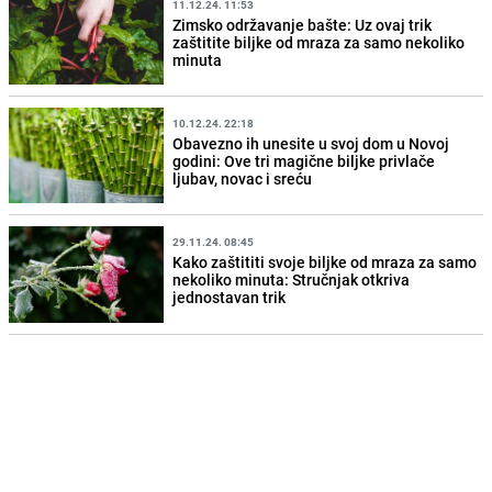
11.12.24. 11:53
Zimsko održavanje bašte: Uz ovaj trik
zaštitite biljke od mraza za samo nekoliko
minuta
10.12.24. 22:18
Obavezno ih unesite u svoj dom u Novoj
godini: Ove tri magične biljke privlače
ljubav, novac i sreću
29.11.24. 08:45
Kako zaštititi svoje biljke od mraza za samo
nekoliko minuta: Stručnjak otkriva
jednostavan trik