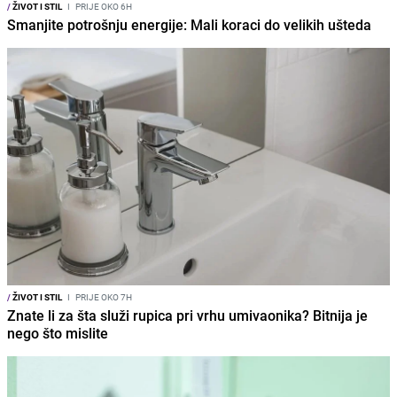
/
ŽIVOT I STIL
I
PRIJE OKO 6H
Smanjite potrošnju energije: Mali koraci do velikih ušteda
/
ŽIVOT I STIL
I
PRIJE OKO 7H
Znate li za šta služi rupica pri vrhu umivaonika? Bitnija je
nego što mislite