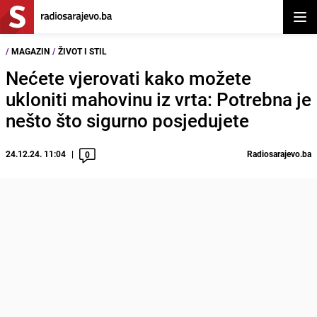
Otvor
/
MAGAZIN
/
ŽIVOT I STIL
Nećete vjerovati kako možete
ukloniti mahovinu iz vrta: Potrebna je
nešto što sigurno posjedujete
24.12.24. 11:04
Radiosarajevo.ba
0