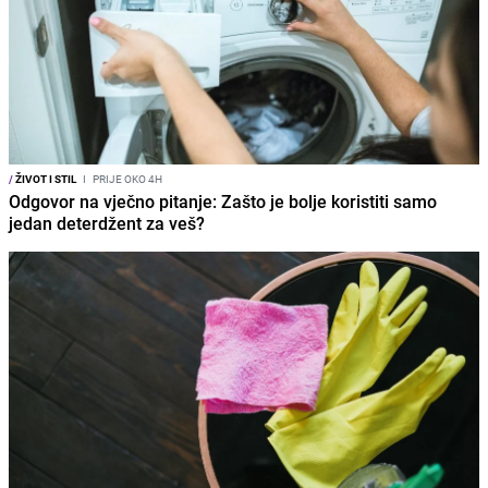
/
ŽIVOT I STIL
I
PRIJE OKO 4H
Odgovor na vječno pitanje: Zašto je bolje koristiti samo
jedan deterdžent za veš?