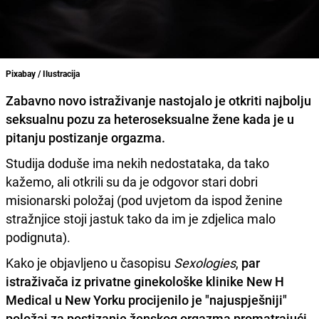
Pixabay / Ilustracija
Zabavno novo istraživanje nastojalo je otkriti najbolju
seksualnu pozu za heteroseksualne žene kada je u
pitanju postizanje orgazma.
Studija doduše ima nekih nedostataka, da tako
kažemo, ali otkrili su da je odgovor stari dobri
misionarski položaj (pod uvjetom da ispod ženine
stražnjice stoji jastuk tako da im je zdjelica malo
podignuta).
Kako je objavljeno u časopisu
Sexologies
,
par
istraživača iz privatne ginekološke klinike New H
Medical u New Yorku procijenilo je "najuspješniji"
položaj za postizanje ženskog orgazma promatrajući