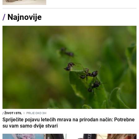
/
Najnovije
/
ŽIVOT I STIL
I
PRIJE OKO 3H
Spriječite pojavu letećih mrava na prirodan način: Potrebne
su vam samo dvije stvari