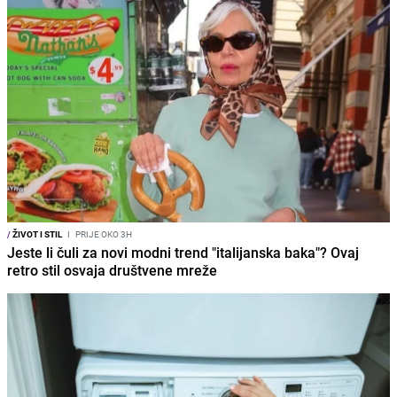
/
ŽIVOT I STIL
I
PRIJE OKO 3H
Jeste li čuli za novi modni trend "italijanska baka"? Ovaj
retro stil osvaja društvene mreže