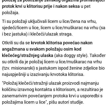
protok krvi u klitorisu prije i nakon seksa
u pet
položaja.
Ti su položaji uključivali licem u lice/žena na vrhu,
sjedeći/licem u lice, licem u lice/muškarac na vrhu (sa
i bez jastuka) i klečeći/ulazak straga.
Otkrili su da se
krvotok klitorisa povećao nakon
angažmana u svakom položaju osim kod
klečećeg/stražnjeg ulaska
(aka doggy style). Također
su otkrili da je položaj licem u lice/muškarac na vrhu
(tzv. misionarski) s jastukom ispod ženine zdjelice bio
najuspješniji u izazivanju krvotoka klitorisa.
"Položaj klečeći/stražnji ulazak proizvodi najmanju
količinu izravnog kontakta s klitorisom, a rezultirao je
zanemarivim povećanjem protoka krvi u usporedbi s
položajima licem u lice", pišu autori studije.