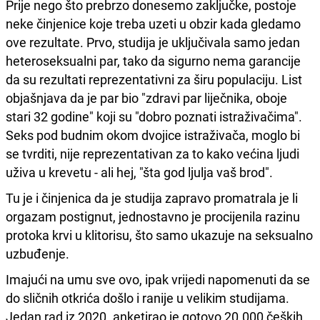
Prije nego što prebrzo donesemo zaključke, postoje
neke činjenice koje treba uzeti u obzir kada gledamo
ove rezultate. Prvo, studija je uključivala samo jedan
heteroseksualni par, tako da sigurno nema garancije
da su rezultati reprezentativni za širu populaciju. List
objašnjava da je par bio "zdravi par liječnika, oboje
stari 32 godine" koji su "dobro poznati istraživačima".
Seks pod budnim okom dvojice istraživača, moglo bi
se tvrditi, nije reprezentativan za to kako većina ljudi
uživa u krevetu - ali hej, "šta god ljulja vaš brod".
Tu je i činjenica da je studija zapravo promatrala je li
orgazam postignut, jednostavno je procijenila razinu
protoka krvi u klitorisu, što samo ukazuje na seksualno
uzbuđenje.
Imajući na umu sve ovo, ipak vrijedi napomenuti da se
do sličnih otkrića došlo i ranije u velikim studijama.
Jedan rad iz 2020. anketirao je gotovo 20.000 čeških