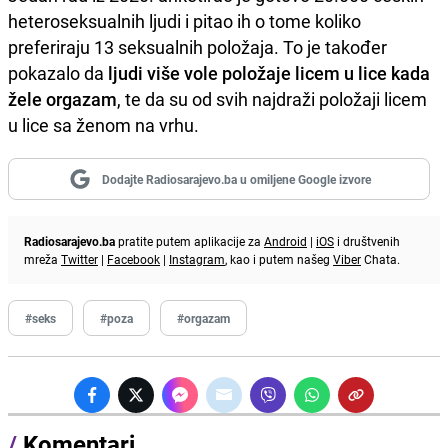
heteroseksualnih ljudi i pitao ih o tome koliko
preferiraju 13 seksualnih položaja. To je također
pokazalo da
ljudi više vole položaje licem u lice kada
žele orgazam
, te da su od svih najdraži položaji licem
u lice sa ženom na vrhu.
Dodajte Radiosarajevo.ba u omiljene Google izvore
Radiosarajevo.ba
pratite putem aplikacije za
Android
|
iOS
i društvenih
mreža
Twitter
|
Facebook
|
Instagram
, kao i putem našeg
Viber
Chata.
#seks
#poza
#orgazam
/
Komentari