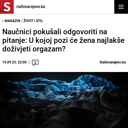
Otvor
/
MAGAZIN
/
ŽIVOT I STIL
Naučnici pokušali odgovoriti na
pitanje: U kojoj pozi će žena najlakše
doživjeti orgazam?
15.09.23. 22:00
Radiosarajevo.ba
2