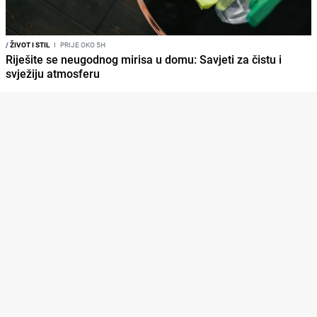
/
ŽIVOT I STIL
I
PRIJE OKO 5H
Riješite se neugodnog mirisa u domu: Savjeti za čistu i
svježiju atmosferu