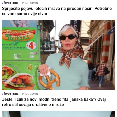
/
ŽIVOT I STIL
I
PRIJE 18MIN
Spriječite pojavu letećih mrava na pirodan način: Potrebne
su vam samo dvije stvari
/
ŽIVOT I STIL
I
PRIJE 25MIN
Jeste li čuli za novi modni trend "italijanska baka"? Ovaj
retro stil osvaja društvene mreže