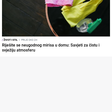
/
ŽIVOT I STIL
I
PRIJE OKO 2H
Riješite se neugodnog mirisa u domu: Savjeti za čistu i
svježiju atmosferu