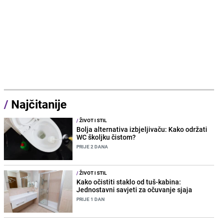
/
Najčitanije
/
ŽIVOT I STIL
Bolja alternativa izbjeljivaču: Kako održati
WC školjku čistom?
PRIJE 2 DANA
/
ŽIVOT I STIL
Kako očistiti staklo od tuš-kabina:
Jednostavni savjeti za očuvanje sjaja
PRIJE 1 DAN