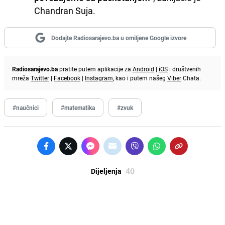
Chandran Suja.
Dodajte Radiosarajevo.ba u omiljene Google izvore
Radiosarajevo.ba
pratite putem aplikacije za
Android
|
iOS
i društvenih
mreža
Twitter
|
Facebook
|
Instagram
, kao i putem našeg
Viber
Chata.
#naučnici
#matematika
#zvuk
40
Dijeljenja