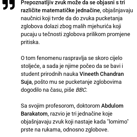
Prepoznatljiv zvuk može da se objasni s tri
različite matematičke jednačine
, objašnjavaju
naučnici koji tvrde da do zvuka pucketanja
zglobova dolazi zbog malih mjehurića koji
pucaju u tečnosti zglobova prilikom promjene
pritiska.
O tom fenomenu raspravlja se skoro cijelo
stoljeće, a sada je njime počeo da se bavi i
student prirodnih nauka
Vineeth Chandran
Suja
, pošto mu se pucketanje zglobovima
dogodilo na času, piše
BBC
.
Sa svojim profesorom, doktorom
Abdulom
Barakatom
, razvio je tri jednačine koje
objašnjavaju zvuk koji nastaje kada "lomimo"
prste na rukama, odnosno zglobove.