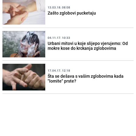
13.03.18. 08:08
Zašto zglobovi pucketaju
04.11.17. 10:33
Urbani mitovi u koje slijepo vjerujemo: Od
mokre kose do krckanja zglobovima
17.04.17. 12:18
Šta se dešava s vašim zglobovima kada
"lomite" prste?