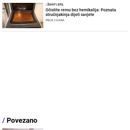
/
ŽIVOT I STIL
Očistite rernu bez hemikalija: Poznata
stručnjakinja dijeli savjete
PRIJE 2 DANA
/
Povezano