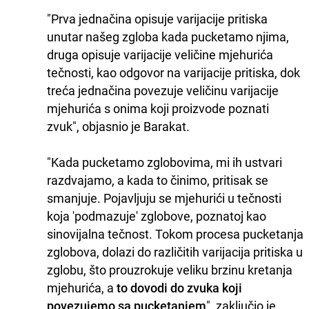
"Prva jednačina opisuje varijacije pritiska
unutar našeg zgloba kada pucketamo njima,
druga opisuje varijacije veličine mjehurića
tečnosti, kao odgovor na varijacije pritiska, dok
treća jednačina povezuje veličinu varijacije
mjehurića s onima koji proizvode poznati
zvuk", objasnio je Barakat.
"Kada pucketamo zglobovima, mi ih ustvari
razdvajamo, a kada to činimo, pritisak se
smanjuje. Pojavljuju se mjehurići u tečnosti
koja 'podmazuje' zglobove, poznatoj kao
sinovijalna tečnost. Tokom procesa pucketanja
zglobova, dolazi do različitih varijacija pritiska u
zglobu, što prouzrokuje veliku brzinu kretanja
mjehurića, a
to dovodi do zvuka koji
povezujemo sa pucketanjem
", zaključio je