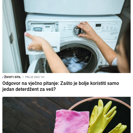
/
ŽIVOT I STIL
I
PRIJE OKO 1H
Odgovor na vječno pitanje: Zašto je bolje koristiti samo
jedan deterdžent za veš?