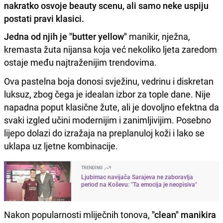
nakratko osvoje beauty scenu, ali samo neke uspiju
postati pravi klasici.
Jedna od njih je "butter yellow"
manikir, nježna,
kremasta žuta nijansa koja već nekoliko ljeta zaredom
ostaje među najtraženijim trendovima.
Ova pastelna boja donosi svježinu, vedrinu i diskretan
luksuz, zbog čega je idealan izbor za tople dane. Nije
napadna poput klasične žute, ali je dovoljno efektna da
svaki izgled učini modernijim i zanimljivijim. Posebno
lijepo dolazi do izražaja na preplanuloj koži i lako se
uklapa uz ljetne kombinacije.
TRENDING
Ljubimac navijača Sarajeva ne zaboravlja
period na Koševu: "Ta emocija je neopisiva"
Nakon popularnosti mliječnih tonova,
"clean" manikira