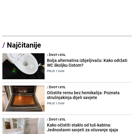
/
Najčitanije
/
ŽIVOT I STIL
Bolja alternativa izbjeljivaču: Kako održati
WC školjku čistom?
PRIJE 1 DAN
/
ŽIVOT I STIL
Očistite rernu bez hemikalija: Poznata
stručnjakinja dijeli savjete
PRIJE 1 DAN
/
ŽIVOT I STIL
Kako očistiti staklo od tuš-kabina:
Jednostavni savjeti za očuvanje sjaja