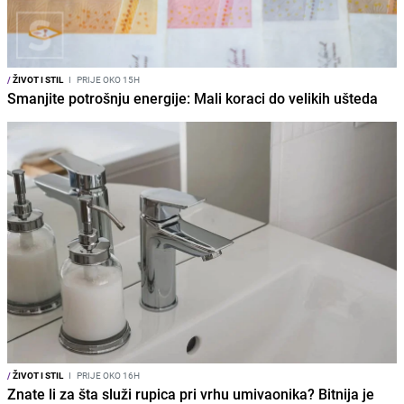
/
ŽIVOT I STIL
I
PRIJE OKO 15H
Smanjite potrošnju energije: Mali koraci do velikih ušteda
/
ŽIVOT I STIL
I
PRIJE OKO 16H
Znate li za šta služi rupica pri vrhu umivaonika? Bitnija je