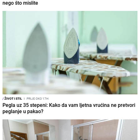
nego što mislite
/
ŽIVOT I STIL
I
PRIJE OKO 17H
Pegla uz 35 stepeni: Kako da vam ljetna vrućina ne pretvori
peglanje u pakao?