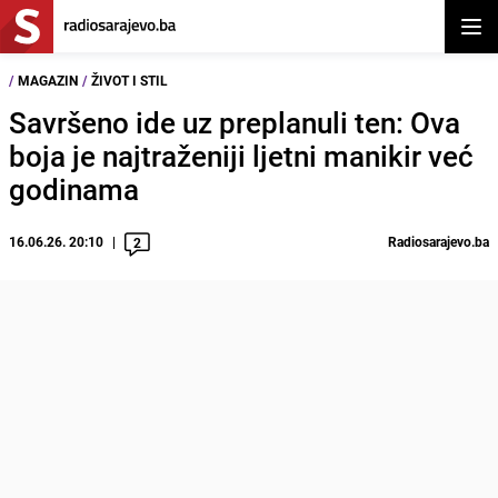
Otvor
/
MAGAZIN
/
ŽIVOT I STIL
Savršeno ide uz preplanuli ten: Ova
boja je najtraženiji ljetni manikir već
godinama
16.06.26. 20:10
Radiosarajevo.ba
2