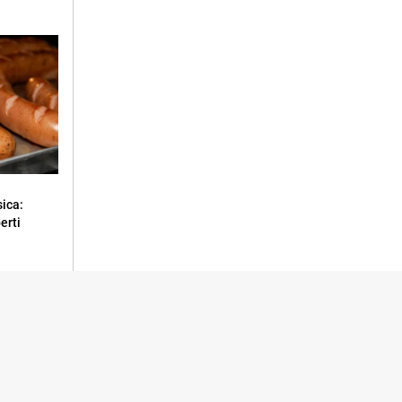
sica:
erti