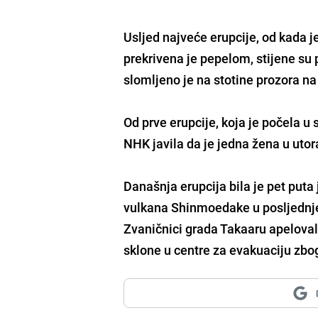
Usljed najveće erupcije, od kada j
prekrivena je pepelom, stijene su 
slomljeno je na stotine prozora n
Od prve erupcije, koja je počela u s
NHK javila da je jedna žena u utor
Današnja erupcija bila je pet puta
vulkana Shinmoedake u posljednj
Zvaničnici grada Takaaru apelovali
sklone u centre za evakuaciju zbog