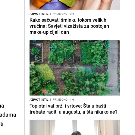
/
ŽIVOT I STIL
I
PRIJE OKO 10H
Kako sačuvati šminku tokom velikih
vrućina: Savjeti vizažista za postojan
make-up cijeli dan
/
ŽIVOT I STIL
I
PRIJE OKO 11H
na
Toplotni val prži i vrtove: Šta u bašti
trebate raditi u augustu, a šta nikako ne?
gradama
ti