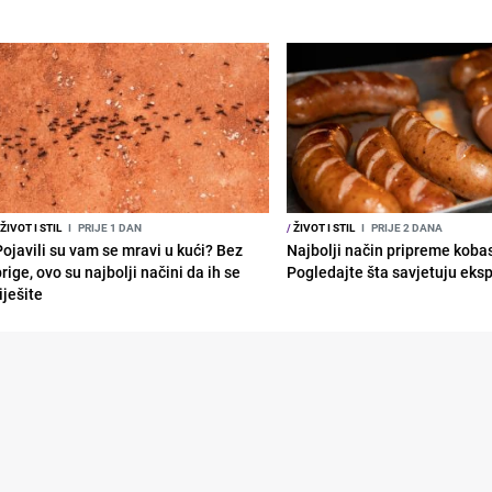
ŽIVOT I STIL
I
PRIJE 1 DAN
/
ŽIVOT I STIL
I
PRIJE 2 DANA
Pojavili su vam se mravi u kući? Bez
Najbolji način pripreme koba
rige, ovo su najbolji načini da ih se
Pogledajte šta savjetuju eksp
iješite