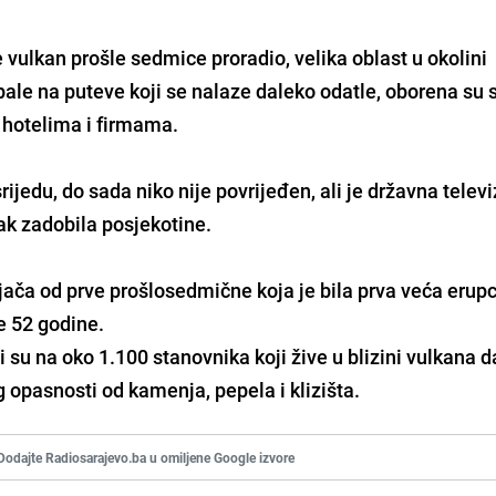
e vulkan prošle sedmice proradio, velika oblast u okolini
pale na puteve koji se nalaze daleko odatle, oborena su s
a hotelima i firmama.
rijedu, do sada niko nije povrijeđen, ali je državna televi
ak zadobila posjekotine.
 jača od prve prošlosedmične koja je bila prva veća erupc
e 52 godine.
 su na oko 1.100 stanovnika koji žive u blizini vulkana d
 opasnosti od kamenja, pepela i klizišta.
Dodajte Radiosarajevo.ba u omiljene Google izvore