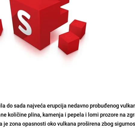
ila do sada najveća erupcija nedavno probuđenog vulka
e količine plina, kamenja i pepela i lomi prozore na z
a je zona opasnosti oko vulkana proširena zbog sigurnos