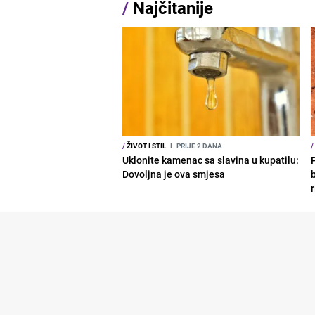
/
Najčitanije
/
ŽIVOT I STIL
I
PRIJE 2 DANA
/
Uklonite kamenac sa slavina u kupatilu:
Dovoljna je ova smjesa
b
r