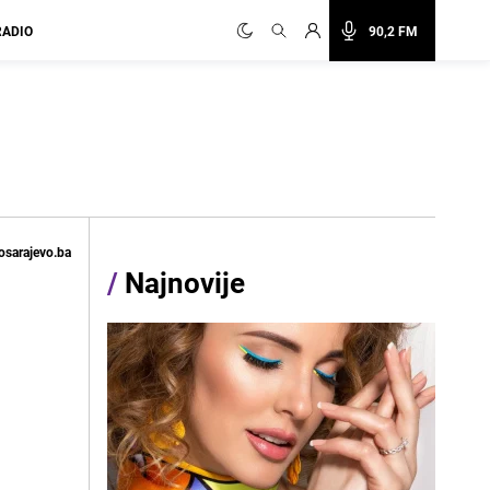
RADIO
90,2 FM
osarajevo.ba
/
Najnovije