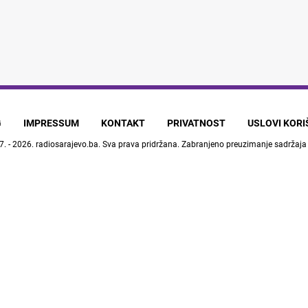
G
IMPRESSUM
KONTAKT
PRIVATNOST
USLOVI KOR
7. - 2026.
radiosarajevo.ba
. Sva prava pridržana. Zabranjeno preuzimanje sadržaja