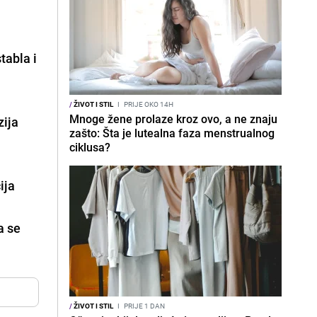
tabla i
/
ŽIVOT I STIL
I
PRIJE OKO 14H
Mnoge žene prolaze kroz ovo, a ne znaju
zija
zašto: Šta je lutealna faza menstrualnog
ciklusa?
ija
a se
/
ŽIVOT I STIL
I
PRIJE 1 DAN