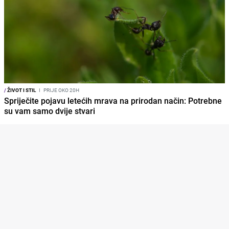
/
ŽIVOT I STIL
I
PRIJE OKO 20H
Spriječite pojavu letećih mrava na prirodan način: Potrebne
su vam samo dvije stvari