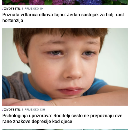
/
ŽIVOT I STIL
I
PRIJE OKO 1H
Poznata vrtlarica otkriva tajnu: Jedan sastojak za bolji rast
hortenzija
/
ŽIVOT I STIL
I
PRIJE OKO 13H
Psihologinja upozorava: Roditelji često ne prepoznaju ove
rane znakove depresije kod djece