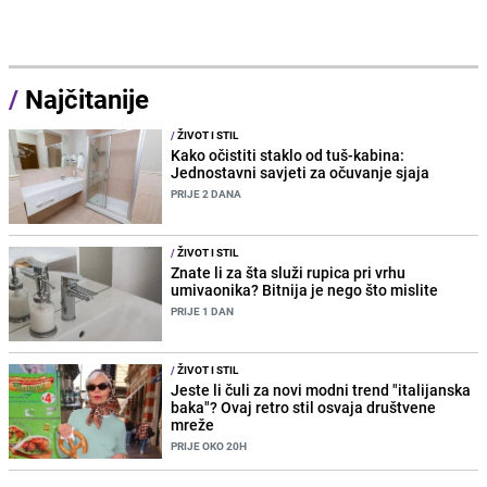
/
Najčitanije
/
ŽIVOT I STIL
Kako očistiti staklo od tuš-kabina:
Jednostavni savjeti za očuvanje sjaja
PRIJE 2 DANA
/
ŽIVOT I STIL
Znate li za šta služi rupica pri vrhu
umivaonika? Bitnija je nego što mislite
PRIJE 1 DAN
/
ŽIVOT I STIL
Jeste li čuli za novi modni trend "italijanska
baka"? Ovaj retro stil osvaja društvene
mreže
PRIJE OKO 20H