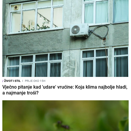
/
ŽIVOT I STIL
I
PRIJE OKO 15H
Vječno pitanje kad 'udare' vrućine: Koja klima najbolje hladi,
a najmanje troši?