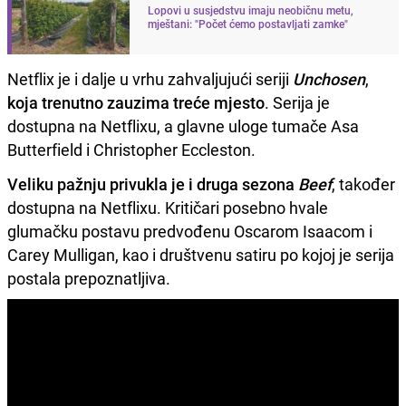
Lopovi u susjedstvu imaju neobičnu metu,
mještani: "Počet ćemo postavljati zamke"
Netflix je i dalje u vrhu zahvaljujući seriji
Unchosen
,
koja trenutno zauzima treće mjesto
. Serija je
dostupna na Netflixu, a glavne uloge tumače Asa
Butterfield i Christopher Eccleston.
Veliku pažnju privukla je i druga sezona
Beef
, također
dostupna na Netflixu. Kritičari posebno hvale
glumačku postavu predvođenu Oscarom Isaacom i
Carey Mulligan, kao i društvenu satiru po kojoj je serija
postala prepoznatljiva.