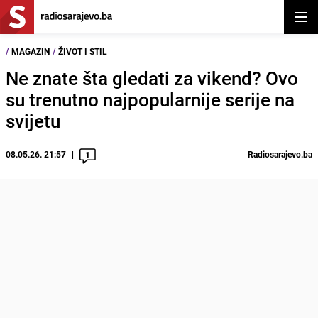
Otvor
/
MAGAZIN
/
ŽIVOT I STIL
Ne znate šta gledati za vikend? Ovo
su trenutno najpopularnije serije na
svijetu
08.05.26. 21:57
Radiosarajevo.ba
1