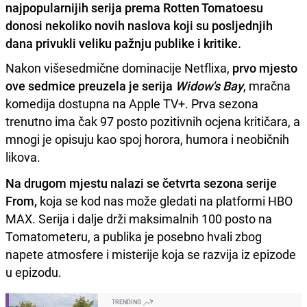
najpopularnijih serija prema Rotten Tomatoesu
donosi nekoliko novih naslova koji su posljednjih
dana privukli veliku pažnju publike i kritike.
Nakon višesedmične dominacije Netflixa,
prvo mjesto
ove sedmice preuzela je serija
Widow's Bay
, mračna
komedija dostupna na Apple TV+. Prva sezona
trenutno ima čak 97 posto pozitivnih ocjena kritičara, a
mnogi je opisuju kao spoj horora, humora i neobičnih
likova.
Na drugom mjestu nalazi se četvrta sezona serije
From,
koja se kod nas može gledati na platformi HBO
MAX. Serija i dalje drži maksimalnih 100 posto na
Tomatometeru, a publika je posebno hvali zbog
napete atmosfere i misterije koja se razvija iz epizode
u epizodu.
TRENDING