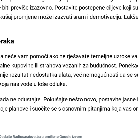
biti previše izazovno. Postavite postepene ciljeve koji s
pokušaj promjene može izazvati sram i demotivaciju. Lakše
oraka
žeta neće vam pomoći ako ne rješavate temeljne uzroke va
nalne kupovine ili strahova vezanih za budućnost. Poneka
nije rezultat nedostatka alata, već nemogućnosti da se 
koja nas vode u loše odluke.
ada ne odustajte. Pokušajte nešto novo, postavite jasne 
svoje planove i suočite se s osnovnim pitanjima koja vas 
Dodajte Radiosarajevo.ba u omiljene Google izvore