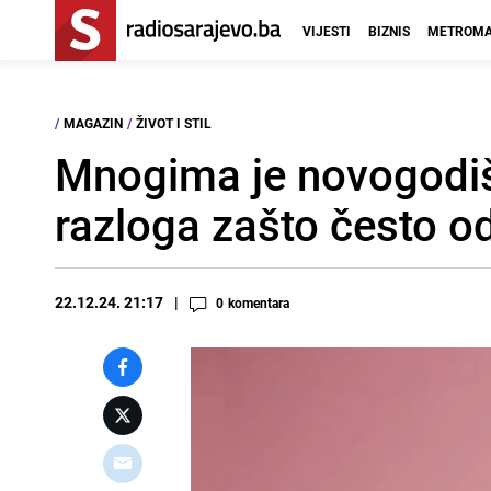
VIJESTI
BIZNIS
METROMA
/
MAGAZIN
/
ŽIVOT I STIL
Mnogima je novogodišn
razloga zašto često o
22.12.24. 21:17
0
komentara