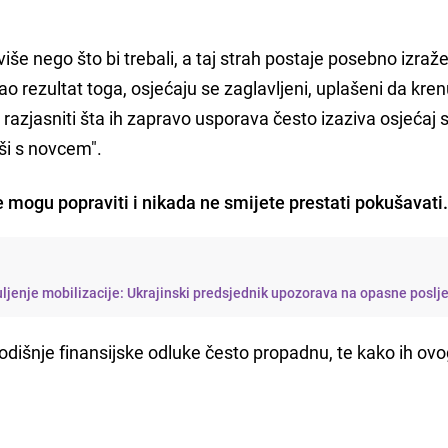
iše nego što bi trebali, a taj strah postaje posebno izra
o rezultat toga, osjećaju se zaglavljeni, uplašeni da kre
 razjasniti šta ih zapravo usporava često izaziva osjećaj
oši s novcem".
je mogu popraviti i nikada ne smijete prestati pokušavati
uljenje mobilizacije: Ukrajinski predsjednik upozorava na opasne poslj
godišnje finansijske odluke često propadnu, te kako ih ov