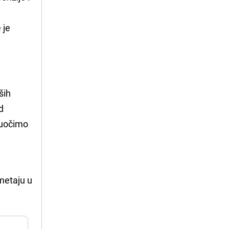
u
 je
ših
d
suočimo
i
ometaju u