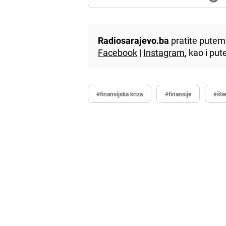
Radiosarajevo.ba
pratite putem 
Facebook
|
Instagram
, kao i p
#finansijska kriza
#finansije
#šte