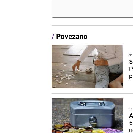
/
Povezano
31
S
P
p
14
A
5
n