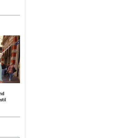
end
stil