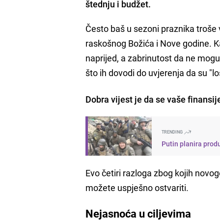
štednju i budžet.
Često baš u sezoni praznika troše v
raskošnog Božića i Nove godine. Ka
naprijed, a zabrinutost da ne mogu
što ih dovodi do uvjerenja da su "l
Dobra vijest je da se vaše finansi
TRENDING
Putin planira prod
Evo četiri razloga zbog kojih novo
možete uspješno ostvariti.
Nejasnoća u ciljevima