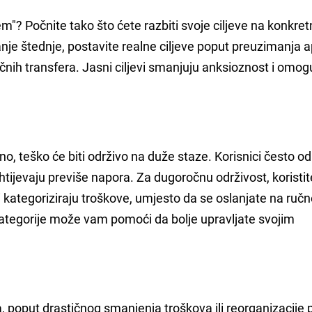
em"? Počnite tako što ćete razbiti svoje ciljeve na konkret
anje štednje, postavite realne ciljeve poput preuzimanja a
ečnih transfera. Jasni ciljevi smanjuju anksioznost i omo
o, teško će biti održivo na duže staze. Korisnici često o
htijevaju previše napora. Za dugoročnu održivost, koristit
i kategoriziraju troškove, umjesto da se oslanjate na ruč
kategorije može vam pomoći da bolje upravljate svojim
, poput drastičnog smanjenja troškova ili reorganizacije p