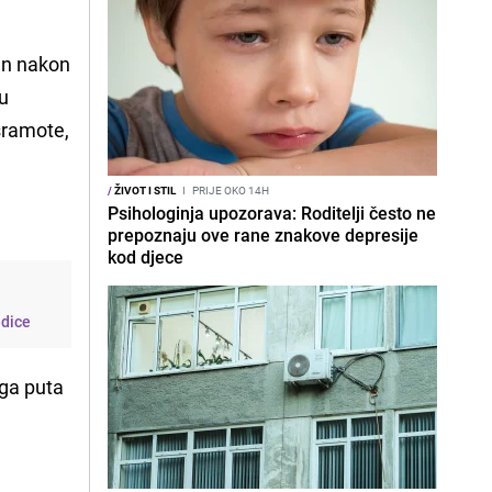
žen nakon
nu
 sramote,
/
ŽIVOT I STIL
I
PRIJE OKO 14H
Psihologinja upozorava: Roditelji često ne
.
prepoznaju ove rane znakove depresije
kod djece
edice
oga puta