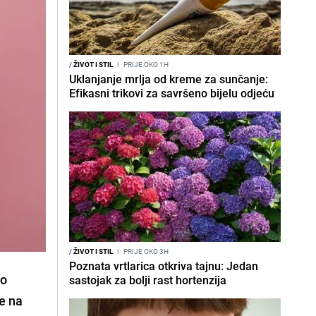
/
ŽIVOT I STIL
I
PRIJE OKO 1H
Uklanjanje mrlja od kreme za sunčanje:
Efikasni trikovi za savršeno bijelu odjeću
/
ŽIVOT I STIL
I
PRIJE OKO 3H
Poznata vrtlarica otkriva tajnu: Jedan
do
sastojak za bolji rast hortenzija
e na