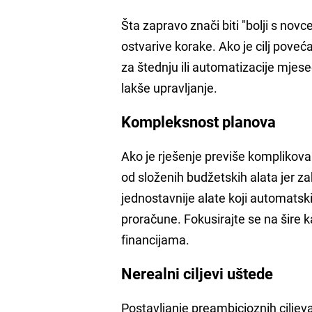
Šta zapravo znači biti "bolji s novc
ostvarive korake. Ako je cilj poveć
za štednju ili automatizacije mjes
lakše upravljanje.
Kompleksnost planova
Ako je rješenje previše komplikovan
od složenih budžetskih alata jer za
jednostavnije alate koji automatsk
proračune. Fokusirajte se na šire 
financijama.
Nerealni ciljevi uštede
Postavljanje preambicioznih ciljeva