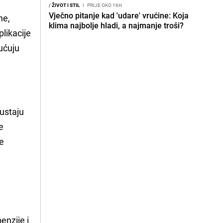
/
ŽIVOT I STIL
I
PRIJE OKO 16H
Vječno pitanje kad 'udare' vrućine: Koja
ne,
klima najbolje hladi, a najmanje troši?
plikacije
gućuju
dustaju
e
ne
enzije i