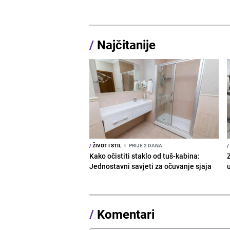
/
Najčitanije
/
ŽIVOT I STIL
I
PRIJE 2 DANA
/
Kako očistiti staklo od tuš-kabina:
Z
Jednostavni savjeti za očuvanje sjaja
/
Komentari