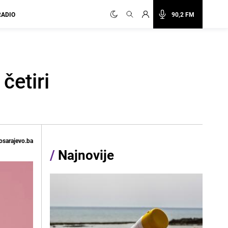
RADIO
90,2 FM
četiri
osarajevo.ba
/
Najnovije