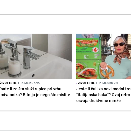
ŽIVOT I STIL
I
PRIJE 2 DANA
/
ŽIVOT I STIL
I
PRIJE OKO 22H
nate li za šta služi rupica pri vrhu
Jeste li čuli za novi modni tr
umivaonika? Bitnija je nego što mislite
"italijanska baka"? Ovaj retro 
osvaja društvene mreže