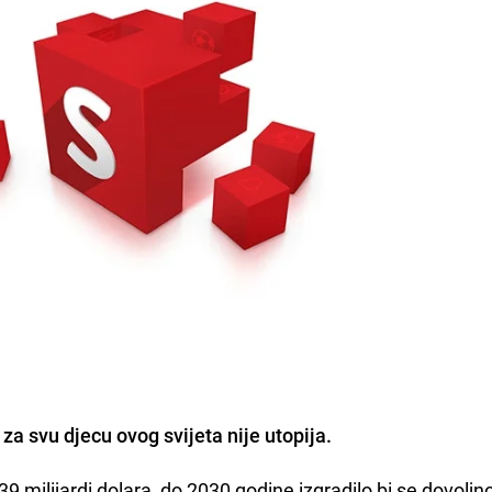
za svu djecu ovog svijeta nije utopija.
9 milijardi dolara, do 2030 godine izgradilo bi se dovoljn