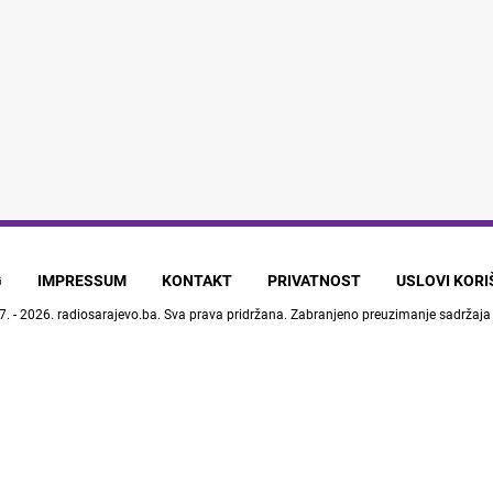
G
IMPRESSUM
KONTAKT
PRIVATNOST
USLOVI KOR
7. - 2026.
radiosarajevo.ba
. Sva prava pridržana. Zabranjeno preuzimanje sadržaja