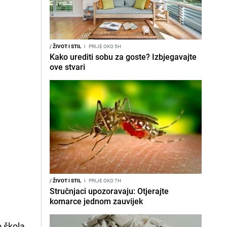
/
ŽIVOT I STIL
I
PRIJE OKO 5H
Kako urediti sobu za goste? Izbjegavajte
ove stvari
/
ŽIVOT I STIL
I
PRIJE OKO 7H
Stručnjaci upozoravaju: Otjerajte
komarce jednom zauvijek
o škola