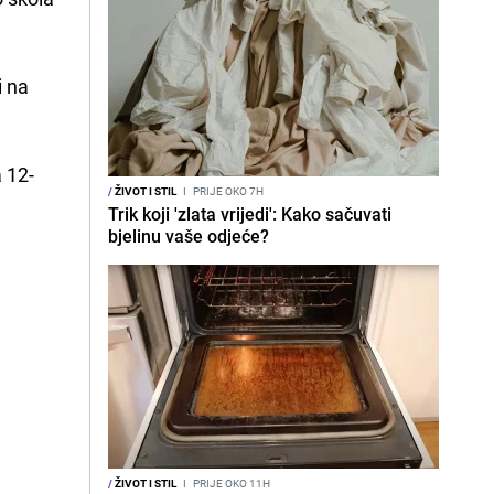
i na
 12-
/
ŽIVOT I STIL
I
PRIJE OKO 7H
Trik koji 'zlata vrijedi': Kako sačuvati
bjelinu vaše odjeće?
/
ŽIVOT I STIL
I
PRIJE OKO 11H