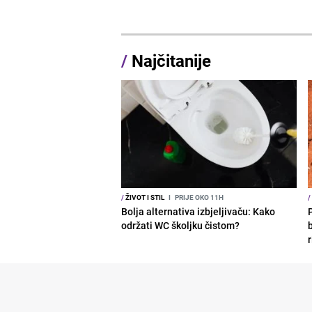
/
Najčitanije
/
ŽIVOT I STIL
I
PRIJE OKO 11H
/
Bolja alternativa izbjeljivaču: Kako
održati WC školjku čistom?
b
r