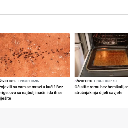
ŽIVOT I STIL
I
PRIJE 2 DANA
/
ŽIVOT I STIL
I
PRIJE OKO 11H
Pojavili su vam se mravi u kući? Bez
Očistite rernu bez hemikalija
rige, ovo su najbolji načini da ih se
stručnjakinja dijeli savjete
iješite