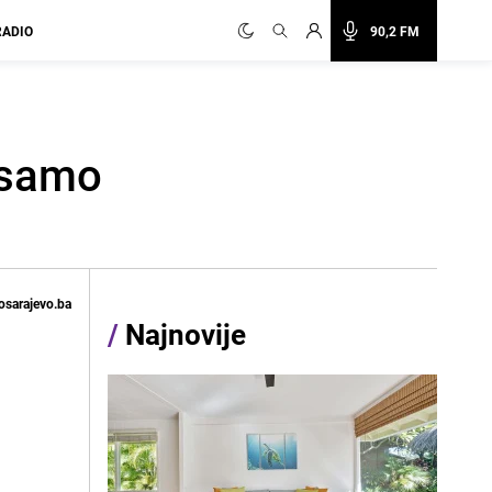
RADIO
90,2 FM
a samo
osarajevo.ba
/
Najnovije