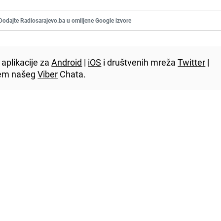
Dodajte Radiosarajevo.ba u omiljene Google izvore
aplikacije za
Android
|
iOS
i društvenih mreža
Twitter
|
utem našeg
Viber
Chata.