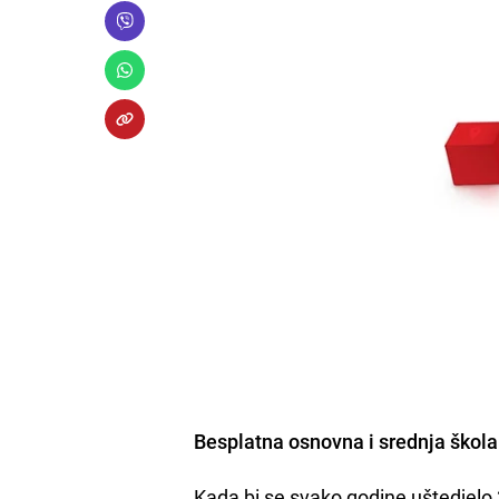
Besplatna osnovna i srednja škola 
Kada bi se svako godine uštedjelo 3